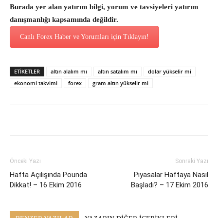
Burada yer alan yatırım bilgi, yorum ve tavsiyeleri yatırım
danışmanlığı kapsamında değildir.
Canlı Forex Haber ve Yorumları için Tıklayın!
ETİKETLER
altın alalım mı
altın satalım mı
dolar yükselir mi
ekonomi takvimi
forex
gram altın yükselir mi
Önceki Yazı
Sonraki Yazı
Hafta Açılışında Pounda
Piyasalar Haftaya Nasıl
Dikkat! – 16 Ekim 2016
Başladı? – 17 Ekim 2016