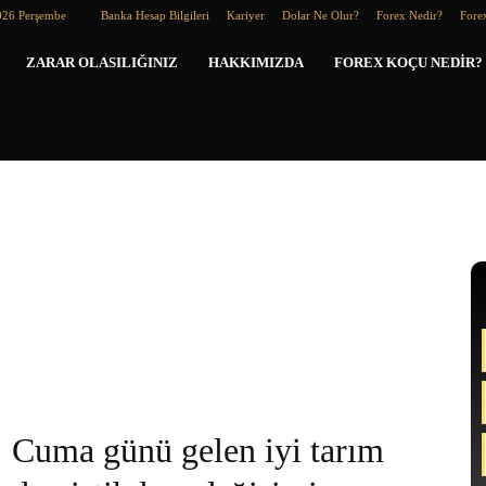
026 Perşembe
Banka Hesap Bilgileri
Kariyer
Dolar Ne Olur?
Forex Nedir?
Forex
Forex
ZARAR OLASILIĞINIZ
HAKKIMIZDA
FOREX KOÇU NEDIR?
Koçu
Cuma günü gelen iyi tarım