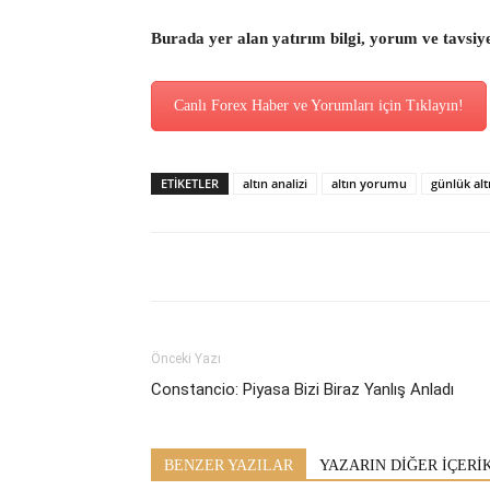
Burada yer alan yatırım bilgi, yorum ve tavsiy
Canlı Forex Haber ve Yorumları için Tıklayın!
ETİKETLER
altın analizi
altın yorumu
günlük al
Önceki Yazı
Constancio: Piyasa Bizi Biraz Yanlış Anladı
BENZER YAZILAR
YAZARIN DİĞER İÇERİ