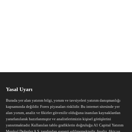
Yasal Uyarı
Burada yer alan yatırım bilgi, yorum ve tavsiyeleri yatırım danışmanlığı
kapsamında değildir. Forex piyasaları risklidir. Bu internet sitesinde yer
alan yorum, analiz ve fikirler güvenilir olduğuna inanılan kaynaklardan
yararlanılarak hazırlanmıştır ve analistlerimizin kişisel görüşlerini
yansıtmaktadır. Kullanılan tablo grafiklerin doğruluğu A1 Capital Yatırım
Menkul Değerler A.Ş. tarafından garanti edilmemektedir. Analiz, fikir ve