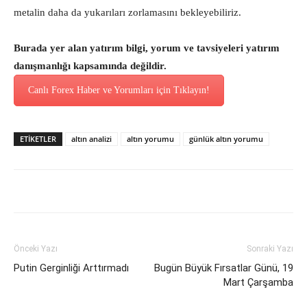
metalin daha da yukarıları zorlamasını bekleyebiliriz.
Burada yer alan yatırım bilgi, yorum ve tavsiyeleri yatırım
danışmanlığı kapsamında değildir.
Canlı Forex Haber ve Yorumları için Tıklayın!
ETİKETLER
altın analizi
altın yorumu
günlük altın yorumu
Önceki Yazı
Sonraki Yazı
Putin Gerginliği Arttırmadı
Bugün Büyük Fırsatlar Günü, 19
Mart Çarşamba