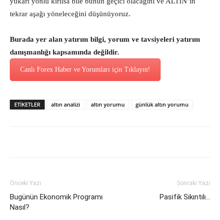
yukarı yönlü kırılsa bile bunun geçici olacağını ve ALTIN’ın
tekrar aşağı yöneleceğini düşünüyoruz.
Burada yer alan yatırım bilgi, yorum ve tavsiyeleri yatırım
danışmanlığı kapsamında değildir.
Canlı Forex Haber ve Yorumları için Tıklayın!
ETİKETLER
altın analizi
altın yorumu
günlük altın yorumu
Önceki Yazı
Sonraki Yazı
Bugünün Ekonomik Programı
Pasifik Sıkıntılı…
Nasıl?