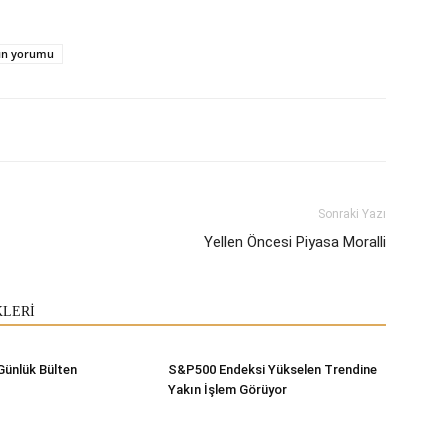
tın yorumu
Sonraki Yazı
Yellen Öncesi Piyasa Moralli
KLERİ
Günlük Bülten
S&P500 Endeksi Yükselen Trendine
Yakın İşlem Görüyor