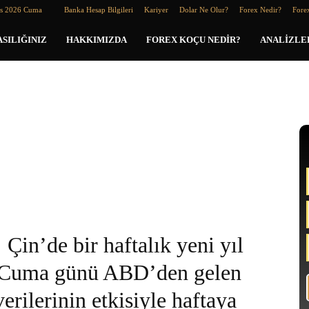
os 2026 Cuma
Banka Hesap Bilgileri
Kariyer
Dolar Ne Olur?
Forex Nedir?
Forex
SILIĞINIZ
HAKKIMIZDA
FOREX KOÇU NEDIR?
ANALIZLE
Çin’de bir haftalık yeni yıl
ve Cuma günü ABD’den gelen
erilerinin etkisiyle haftaya