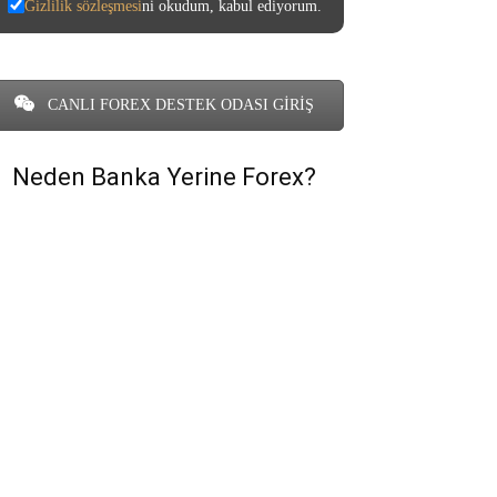
Gizlilik sözleşmesi
ni okudum, kabul ediyorum.
CANLI FOREX DESTEK ODASI GİRİŞ
Neden Banka Yerine Forex?