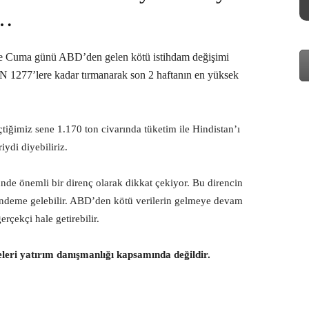
N…
si ve Cuma günü ABD’den gelen kötü istihdam değişimi
TIN 1277’lere kadar tırmanarak son 2 haftanın en yüksek
çtiğimiz sene 1.170 ton civarında tüketim ile Hindistan’ı
iydi diyebiliriz.
de önemli bir direnç olarak dikkat çekiyor. Bu direncin
ündeme gelebilir. ABD’den kötü verilerin gelmeye devam
erçekçi hale getirebilir.
eleri yatırım danışmanlığı kapsamında değildir.