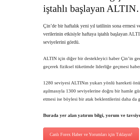
iştahlı başlayan ALTI
Çin’de bir haftalık yeni yıl tatilinin sona erme
verilerinin etkisiyle haftaya iştahlı başlayan AL
seviyelerini gördü.
ALTIN için diğer bir destekleyici haber Çin’in ge
geçerek fiziksel tüketimde liderliğe geçmesi haber
1280 seviyesi ALTINın yukarı yönlü hareketi önün
aşılmasıyla 1300 seviyelerine doğru bir hamle g
etmesi ise böylesi bir atak beklentilerini daha da g
Burada yer alan yatırım bilgi, yorum ve tavsiy
Canlı Forex Haber ve Yorumları için Tıklayın!