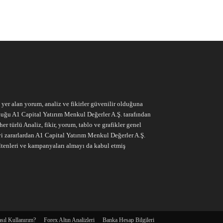
e yer alan yorum, analiz ve fikirler güvenilir olduğuna
ruluğu A1 Capital Yatırım Menkul Değerler A.Ş. tarafından
r türlü Analiz, fikir, yorum, tablo ve grafikler genel
vi zararlardan A1 Capital Yatırım Menkul Değerler A.Ş.
ltenleri ve kampanyaları almayı da kabul etmiş
sıl Kullanırım?
Forex Altın Analizleri
Banka Hesap Bilgileri