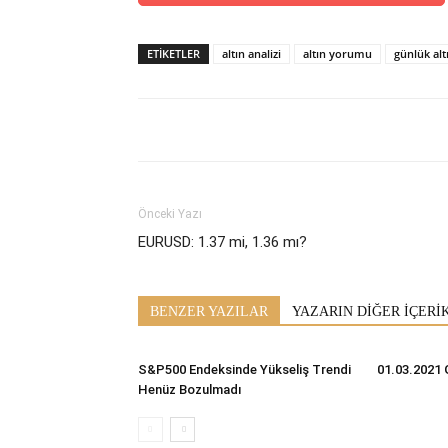
ETİKETLER
altın analizi
altın yorumu
günlük al
Önceki Yazı
EURUSD: 1.37 mi, 1.36 mı?
BENZER YAZILAR
YAZARIN DİĞER İÇERİ
S&P500 Endeksinde Yükseliş Trendi
01.03.2021 
Henüz Bozulmadı