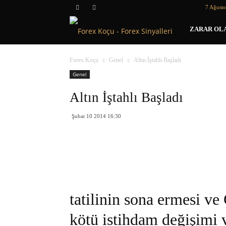
7 Ağust
Forex
ZARAR OLA
Koçu
Forex Koçu
Genel
Altın İştahlı Başladı
Genel
Altın İştahlı Başladı
Şubat 10 2014 16:30
tatilinin sona ermesi 
kötü istihdam değişimi v