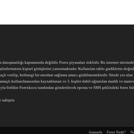
m danışmanlığı kapsamında değildir. Forex piyasaları risklidir. Bu internet sitesind
alistlerimizin kişisel görüşlerini yansıtmaktadır. Kullanılan tablo grafiklerin doğ
açlı verilip, herhangi bir menfaat sağlama amacı güdülmemektedir. Sitede yer alan he
ari amaçlı kullanılmasından kaynaklanan ve 3. kişiler dahil uğranılan maddi ve mane
ıyla birlikte Forexkocu tarafından gönderilecek eposta ve SMS şeklindeki forex bü
 sahiptir.
Anasayfa
Forex Nedir?
Na