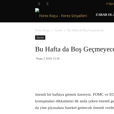
4 Ağus
Forex
ZARAR OLA
Koçu
Forex Koçu
Genel
Bu Hafta da Boş Geçmeyecek
Genel
Bu Hafta da Boş Geçmeyec
Nisan 2 2016 13:18
önemli bir haftaya girmek üzereyiz. FOMC ve ECB
konuşmaları dikkatimizi ilk anda çeken önemli ge
da yine piyasalara hareket getirecek önemli veriler