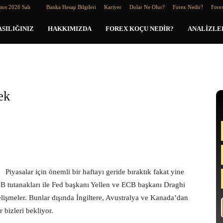
tos 2026 Salı
Banka Hesap Bilgileri
Kariyer
Dolar Ne Olur?
Forex Nedir?
Forex
SILIĞINIZ
HAKKIMIZDA
FOREX KOÇU NEDIR?
ANALIZLE
ek
Piyasalar için önemli bir haftayı geride bıraktık fakat yine
 tutanakları ile Fed başkanı Yellen ve ECB başkanı Draghi
lişmeler. Bunlar dışında İngiltere, Avustralya ve Kanada’dan
 bizleri bekliyor.