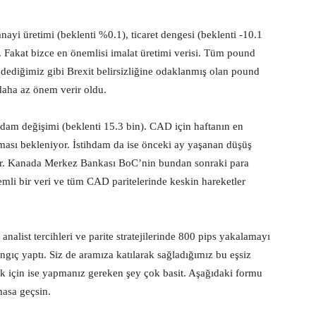
anayi üretimi (beklenti %0.1), ticaret dengesi (beklenti -10.1
. Fakat bizce en önemlisi imalat üretimi verisi. Tüm pound
a dediğimiz gibi Brexit belirsizliğine odaklanmış olan pound
 daha az önem verir oldu.
ihdam değişimi (beklenti 15.3 bin). CAD için haftanın en
alması bekleniyor. İstihdam da ise önceki ay yaşanan düşüş
alar. Kanada Merkez Bankası BoC’nin bundan sonraki para
önemli bir veri ve tüm CAD paritelerinde keskin hareketler
nalist tercihleri ve parite stratejilerinde 800 pips yakalamayı
ngıç yaptı. Siz de aramıza katılarak sağladığımız bu eşsiz
ak için ise yapmanız gereken şey çok basit. Aşağıdaki formu
masa geçsin.