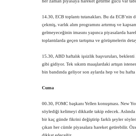
her zaman piyasaya hareket getirme gücü var tabi
14.30, ECB toplantı tutanakları. Bu da ECB’nin dör
çekmiş, varlık alım programını artırmış ve kapsamı
gelmeyeceğinin imasını yapınca piyasalarda har
toplantılarda geçen tartışma ve görüşmelerin deta
15.30, ABD haftalık işsizlik başvuruları, beklenti
gibi gidiyor. Tek sıkıntı maaşlardaki artışın isten
bin bandında geliyor son aylarda hep ve bu hafta
Cuma
00.30, FOMC başkanı Yellen konuşması. New York’
söylediği kelimeyi dikkatle takip edecek. Aslınd
bir kaç günde fikrini değiştirip farklı şeyler sö
çıkan her cümle piyasalara hareket getirebilir. Öze
dikkat edeceğiz.