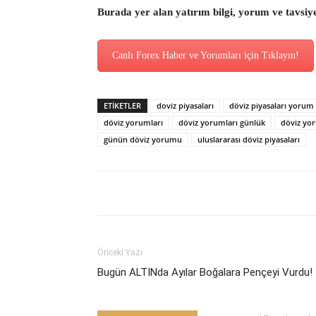
Burada yer alan yatırım bilgi, yorum ve tavsiy
Canlı Forex Haber ve Yorumları için Tıklayın!
ETİKETLER
doviz piyasaları
döviz piyasaları yorum
döviz yorumları
döviz yorumları günlük
döviz yo
günün döviz yorumu
uluslararası döviz piyasaları
Önceki Yazı
Bugün ALTINda Ayılar Boğalara Pençeyi Vurdu!