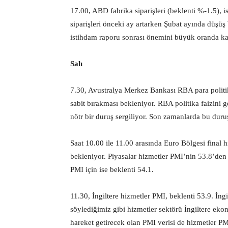
17.00, ABD fabrika siparişleri (beklenti %-1.5), i
siparişleri önceki ay artarken Şubat ayında düşüş
istihdam raporu sonrası önemini büyük oranda ka
Salı
7.30, Avustralya Merkez Bankası RBA para politik
sabit bırakması bekleniyor. RBA politika faizini
nötr bir duruş sergiliyor. Son zamanlarda bu dur
Saat 10.00 ile 11.00 arasında Euro Bölgesi final h
bekleniyor. Piyasalar hizmetler PMI’nin 53.8’den
PMI için ise beklenti 54.1.
11.30, İngiltere hizmetler PMI, beklenti 53.9. İn
söylediğimiz gibi hizmetler sektörü İngiltere ek
hareket getirecek olan PMI verisi de hizmetler PM