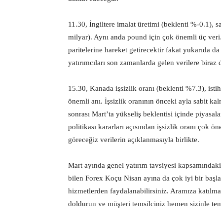
11.30, İngiltere imalat üretimi (beklenti %-0.1), s
milyar). Aynı anda pound için çok önemli üç veri
paritelerine hareket getirecektir fakat yukarıda d
yatırımcıları son zamanlarda gelen verilere biraz
15.30, Kanada işsizlik oranı (beklenti %7.3), ist
önemli anı. İşsizlik oranının önceki ayla sabit k
sonrası Mart’ta yükseliş beklentisi içinde piyas
politikası kararları açısından işsizlik oranı çok 
göreceğiz verilerin açıklanmasıyla birlikte.
Mart ayında genel yatırım tavsiyesi kapsamındaki a
bilen Forex Koçu Nisan ayına da çok iyi bir başla
hizmetlerden faydalanabilirsiniz. Aramıza katılm
doldurun ve müşteri temsilciniz hemen sizinle te