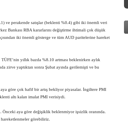
1) ve perakende satışlar (beklenti %0.4) gibi iki önemli veri
rkez Bankası RBA kararlarını değiştirme ihtimali çok düşük
 açısından iki önemli gösterge ve tüm AUD paritelerine hareket
r. TÜFE’nin yıllık bazda %8.10 artması beklenirken aylık
a zirve yaptıktan sonra Şubat ayında gerilemişti ve bu
aya göre çok hafif bir artış bekliyor piyasalar. İngiltere PMI
lenti altı kalan imalat PMI verisiydi.
3. Önceki aya göre değişiklik beklenmiyor işsizlik oranında.
 hareketlenmeler görebiliriz.