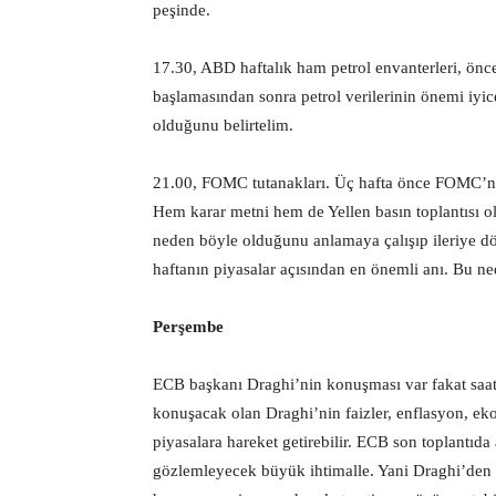
peşinde.
17.30, ABD haftalık ham petrol envanterleri, önc
başlamasından sonra petrol verilerinin önemi iyice
olduğunu belirtelim.
21.00, FOMC tutanakları. Üç hafta önce FOMC’nin f
Hem karar metni hem de Yellen basın toplantısı o
neden böyle olduğunu anlamaya çalışıp ileriye dönü
haftanın piyasalar açısından en önemli anı. Bu ne
Perşembe
ECB başkanı Draghi’nin konuşması var fakat saati
konuşacak olan Draghi’nin faizler, enflasyon, eko
piyasalara hareket getirebilir. ECB son toplantıda 
gözlemleyecek büyük ihtimalle. Yani Draghi’den 