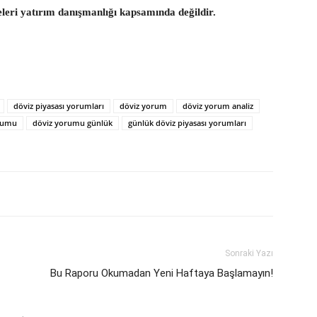
eleri yatırım danışmanlığı kapsamında değildir.
döviz piyasası yorumları
döviz yorum
döviz yorum analiz
rumu
döviz yorumu günlük
günlük döviz piyasası yorumları
Sonraki Yazı
Bu Raporu Okumadan Yeni Haftaya Başlamayın!