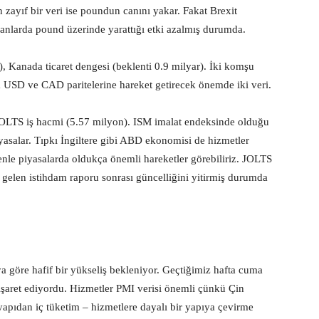
 zayıf bir veri ise poundun canını yakar. Fakat Brexit
amanlarda pound üzerinde yarattığı etki azalmış durumda.
), Kanada ticaret dengesi (beklenti 0.9 milyar). İki komşu
m USD ve CAD paritelerine hareket getirecek önemde iki veri.
JOLTS iş hacmi (5.57 milyon). ISM imalat endeksinde olduğu
yasalar. Tıpkı İngiltere gibi ABD ekonomisi de hizmetler
nle piyasalarda oldukça önemli hareketler görebiliriz. JOLTS
 gelen istihdam raporu sonrası güncelliğini yitirmiş durumda
a göre hafif bir yükseliş bekleniyor. Geçtiğimiz hafta cuma
işaret ediyordu. Hizmetler PMI verisi önemli çünkü Çin
yapıdan iç tüketim – hizmetlere dayalı bir yapıya çevirme