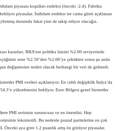
stihdam piyasası koşulları endeksi (önceki -2.4). Fabrika
 bekliyor piyasalar. İstihdam endeksi ise cuma günü açıklanan
ybetmiş durumda fakat yine de takip ediyor olacağız.
ası kararları. RBA’nın politika faizini %2.00 seviyesinde
 geçtiğimiz sene %2.50’den %2.00’ye çektikten sonra şu anda
uşun değişmesine neden olacak herhangi bir veri de gelmedi.
izmetler PMI verileri açıklanıyor. En ciddi değişiklik İtalya’da
 54.3’e yükselmesini bekliyor. Euro Bölgesi genel hizmetler
giltere PMI serisinin sonuncusu ve en önemlisi. Hep
onomisinin lokomotifi. Bu nedenle pound paritelerine en çok
I. Önceki aya göre 1.2 puanlık artış ön görüyor piyasalar.