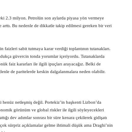
eki 2.3 milyon. Petrolün son aylarda piyasa yön vermeye
 arttı. Bu nedenle de dikkatle takip edilmesi gereken bir veri
aizleri sabit tutmaya karar verdiği toplantının tutanakları.
ldukça güvercin tonda yorumlar içeriyordu. Tutanaklarda
k faiz kararları ile ilgili ipuçları arayacağız. Belki de
denle de paritelerde keskin dalgalanmalara neden olabilir.
 henüz netleşmiş değil. Portekiz’in başkenti Lizbon’da
nomik görünüm ve global riskler ile ilgili söyleyecekleri
attığı dev adımlar sonrası bir süre kenara çekilerek gidişatı
çok sürpriz açıklamalar gelme ihtimali düşük ama Draghi’nin