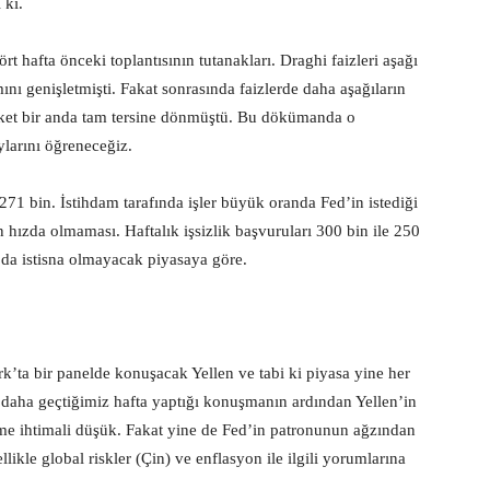
 ki.
t hafta önceki toplantısının tutanakları. Draghi faizleri aşağı
nı genişletmişti. Fakat sonrasında faizlerde daha aşağıların
eket bir anda tam tersine dönmüştü. Bu dökümanda o
ylarını öğreneceğiz.
 271 bin. İstihdam tarafında işler büyük oranda Fed’in istediği
en hızda olmaması. Haftalık işsizlik başvuruları 300 bin ile 250
 da istisna olmayacak piyasaya göre.
ta bir panelde konuşacak Yellen ve tabi ki piyasa yine her
a daha geçtiğimiz hafta yaptığı konuşmanın ardından Yellen’in
yleme ihtimali düşük. Fakat yine de Fed’in patronunun ağzından
llikle global riskler (Çin) ve enflasyon ile ilgili yorumlarına