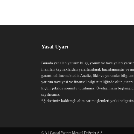
Yasal Uyarı
Burada yer alan yatırım bilgi, yorum ve tavsiyeleri yatırı
inanılan kaynaklardan yararlanılarak hazırlanmıştır ve an
garanti edilmemektedir. Analiz, fikir ve yorumlar bilgi am
yatırım tavsiyesi ve finansal bilgi niteliğinde olup, tic
hiçbir şekilde sorumlu tutulamaz. Üyeliğinizin başlangıc
sayılırsınız.
*Şirketimiz kaldıraçlı alım-satım işlemleri yetki belgesine
© A1 Capital Yatırım Menkul Değerler A.Ş.