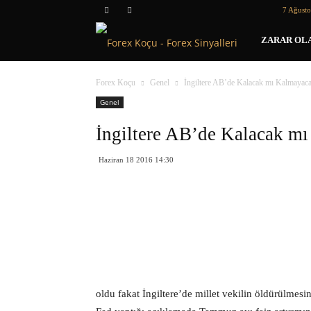
7 Ağust
Forex
ZARAR OLA
Koçu
Forex Koçu
Genel
İngiltere AB’de Kalacak mı Kalmayac
Genel
İngiltere AB’de Kalacak m
Haziran 18 2016 14:30
oldu fakat İngiltere’de millet vekilin öldürülm