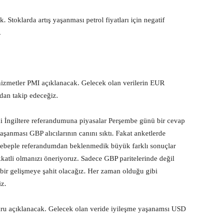
Stoklarda artış yaşanması petrol fiyatları için negatif
.
hizmetler PMI açıklanacak. Gelecek olan verilerin EUR
ından takip edeceğiz.
 İngiltere referandumuna piyasalar Perşembe günü bir cevap
şanması GBP alıcılarının canını sıktı. Fakat anketlerde
u sebeple referandumdan beklenmedik büyük farklı sonuçlar
katli olmanızı öneriyoruz. Sadece GBP paritelerinde değil
i bir gelişmeye şahit olacağız. Her zaman olduğu gibi
z.
laru açıklanacak. Gelecek olan veride iyileşme yaşanamsı USD