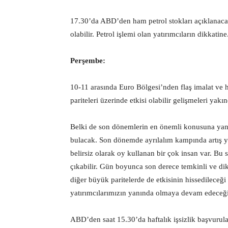
17.30’da ABD’den ham petrol stokları açıklanacak. 
olabilir. Petrol işlemi olan yatırımcıların dikkatine
Perşembe:
10-11 arasında Euro Bölgesi’nden flaş imalat ve 
pariteleri üzerinde etkisi olabilir gelişmeleri yak
Belki de son dönemlerin en önemli konusuna yani
bulacak. Son dönemde ayrılalım kampında artış ya
belirsiz olarak oy kullanan bir çok insan var. B
çıkabilir. Gün boyunca son derece temkinli ve dik
diğer büyük paritelerde de etkisinin hissedileceğ
yatırımcılarımızın yanında olmaya devam edeceği
ABD’den saat 15.30’da haftalık işsizlik başvuru