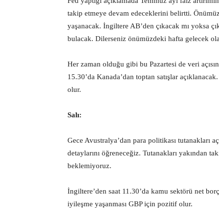
Fed yaptığı açıklamada Temmuz ayı faiz artırımını
takip etmeye devam edeceklerini belirtti. Önümüz
yaşanacak. İngiltere AB’den çıkacak mı yoksa ç
bulacak. Dilerseniz önümüzdeki hafta gelecek ola
Her zaman olduğu gibi bu Pazartesi de veri açısın
15.30’da Kanada’dan toptan satışlar açıklanacak.
olur.
Salı:
Gece Avustralya’dan para politikası tutanakları a
detaylarını öğreneceğiz. Tutanakları yakından tak
beklemiyoruz.
İngiltere’den saat 11.30’da kamu sektörü net bo
iyileşme yaşanması GBP için pozitif olur.