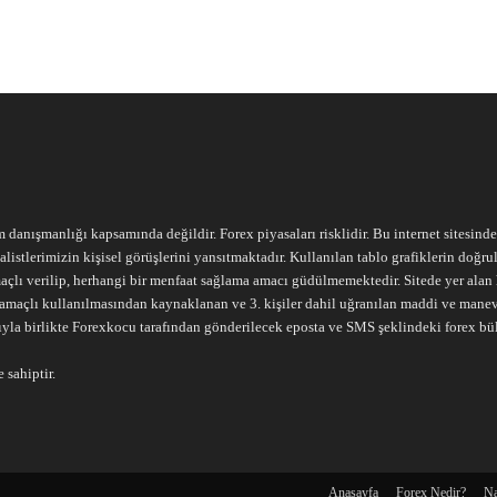
m danışmanlığı kapsamında değildir. Forex piyasaları risklidir. Bu internet sitesind
alistlerimizin kişisel görüşlerini yansıtmaktadır. Kullanılan tablo grafiklerin doğ
açlı verilip, herhangi bir menfaat sağlama amacı güdülmemektedir. Sitede yer alan he
ari amaçlı kullanılmasından kaynaklanan ve 3. kişiler dahil uğranılan maddi ve mane
ıyla birlikte Forexkocu tarafından gönderilecek eposta ve SMS şeklindeki forex bü
 sahiptir.
Anasayfa
Forex Nedir?
Na