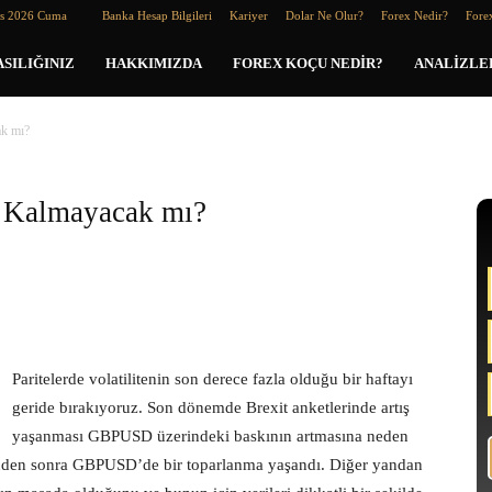
os 2026 Cuma
Banka Hesap Bilgileri
Kariyer
Dolar Ne Olur?
Forex Nedir?
Forex
SILIĞINIZ
HAKKIMIZDA
FOREX KOÇU NEDIR?
ANALIZLE
ak mı?
ı Kalmayacak mı?
Paritelerde volatilitenin son derece fazla olduğu bir haftayı
geride bırakıyoruz. Son dönemde Brexit anketlerinde artış
yaşanması GBPUSD üzerindeki baskının artmasına neden
esinden sonra GBPUSD’de bir toparlanma yaşandı. Diğer yandan