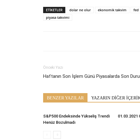
ETİKETLER
dolar ne olur
ekonomik takvim
fed
piyasa takvimi
Önceki Yazı
Haftanın Son İşlem Günü Piyasalarda Son Dur
BENZER YAZILAR
YAZARIN DİĞER İÇERİ
S&P500 Endeksinde Yükseliş Trendi
01.03.2021 
Henüz Bozulmadı