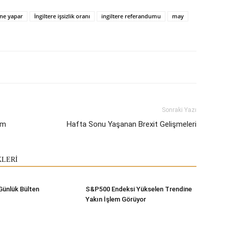
 ne yapar
İngiltere işsizlik oranı
ingiltere referandumu
may
Sonraki Yazı
um
Hafta Sonu Yaşanan Brexit Gelişmeleri
KLERİ
Günlük Bülten
S&P500 Endeksi Yükselen Trendine
Yakın İşlem Görüyor