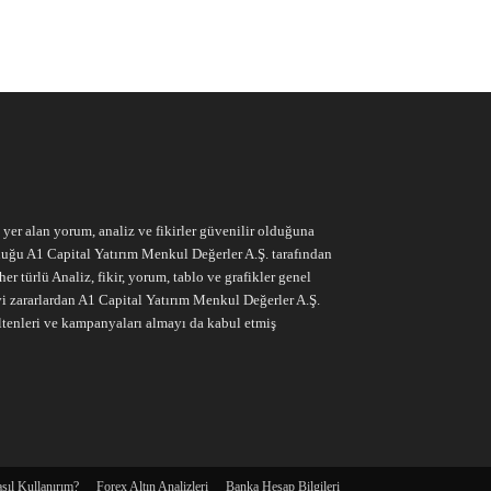
e yer alan yorum, analiz ve fikirler güvenilir olduğuna
ruluğu A1 Capital Yatırım Menkul Değerler A.Ş. tarafından
r türlü Analiz, fikir, yorum, tablo ve grafikler genel
vi zararlardan A1 Capital Yatırım Menkul Değerler A.Ş.
ltenleri ve kampanyaları almayı da kabul etmiş
sıl Kullanırım?
Forex Altın Analizleri
Banka Hesap Bilgileri