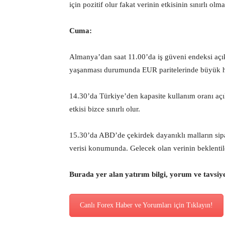
için pozitif olur fakat verinin etkisinin sınırlı olm
Cuma:
Almanya’dan saat 11.00’da iş güveni endeksi açı
yaşanması durumunda EUR paritelerinde büyük ha
14.30’da Türkiye’den kapasite kullanım oranı açık
etkisi bizce sınırlı olur.
15.30’da ABD’de çekirdek dayanıklı malların sipa
verisi konumunda. Gelecek olan verinin beklentile
Burada yer alan yatırım bilgi, yorum ve tavsiy
Canlı Forex Haber ve Yorumları için Tıklayın!