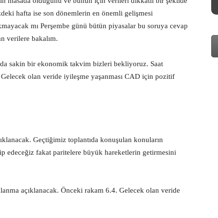
n masada olduğunu ve bunun için verileri dikkatli bir şekilde
deki hafta ise son dönemlerin en önemli gelişmesi
ıkmayacak mı Perşembe günü bütün piyasalar bu soruya cevap
n verilere bakalım.
da sakin bir ekonomik takvim bizleri bekliyoruz. Saat
 Gelecek olan veride iyileşme yaşanması CAD için pozitif
çıklanacak. Geçtiğimiz toplantıda konuşulan konuların
ip edeceğiz fakat paritelere büyük hareketlerin getirmesini
rçlanma açıklanacak. Önceki rakam 6.4. Gelecek olan veride