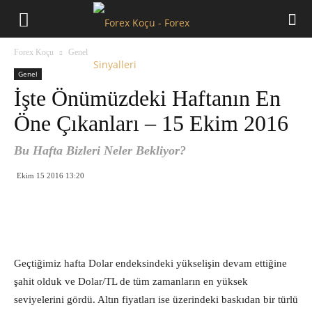
Forex
Forex Koçu
Genel
Koçu
Genel
İşte Önümüzdeki Haftanın En
Öne Çıkanları – 15 Ekim 2016
Bu Hafta Bizleri Neler Bekliyor?
Ekim 15 2016 13:20
Geçtiğimiz hafta Dolar endeksindeki yükselişin devam ettiğine
şahit olduk ve Dolar/TL de tüm zamanların en yüksek
seviyelerini gördü. Altın fiyatları ise üzerindeki baskıdan bir türlü