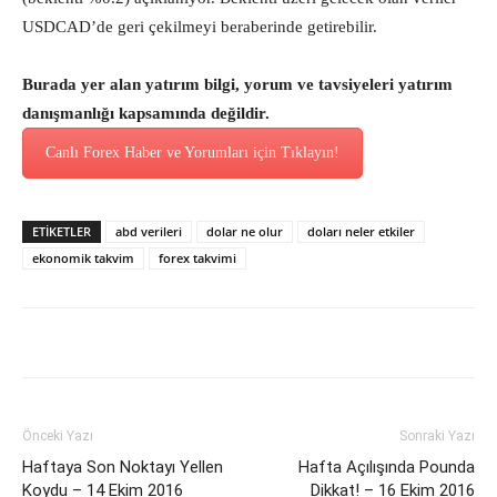
USDCAD’de geri çekilmeyi beraberinde getirebilir.
Burada yer alan yatırım bilgi, yorum ve tavsiyeleri yatırım
danışmanlığı kapsamında değildir.
Canlı Forex Haber ve Yorumları için Tıklayın!
ETİKETLER
abd verileri
dolar ne olur
doları neler etkiler
ekonomik takvim
forex takvimi
Önceki Yazı
Sonraki Yazı
Haftaya Son Noktayı Yellen
Hafta Açılışında Pounda
Koydu – 14 Ekim 2016
Dikkat! – 16 Ekim 2016