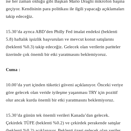
ise her zaman olduğu gibi Başkan Mario Draghi mikrofon başına
geçiyor. Kendisinin para politikası ile ilgili yapacağı açıklamaları
takip edeceğiz.
15.30’da ayrıca ABD’den Philly Fed imalat endeksi (beklenti
5.8) haftalık işsizlik başvuruları ve mevcut konut satışlarını
(beklenti %0.3) takip edeceğiz. Gelecek olan verilerin pariteler
üzerinde çok önemli bir etki yaratmasını beklemiyoruz.
Cuma :
10.00’da yurt içinden tüketici güveni açıklanıyor. Önceki veriye
göre gelecek olan veride iyileşme yaşanması TRY için pozitif
olur ancak kurda önemli bir etki yaratmasını beklemiyoruz.
15.30’da günün tek önemli verileri Kanada’dan gelecek.
Çekirdek TÜFE (beklenti %0.2) ve çekirdek perakende satışlar
(beklenti %0.2) açıklanıyor. Beklenti üzeri gelecek olan veriler