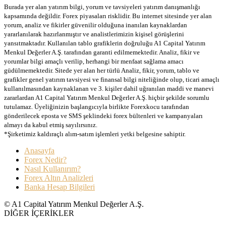
Burada yer alan yatırım bilgi, yorum ve tavsiyeleri yatırım danışmanlığı
kapsamında değildir. Forex piyasaları risklidir. Bu internet sitesinde yer alan
yorum, analiz ve fikirler güvenilir olduğuna inanılan kaynaklardan
yararlanılarak hazırlanmıştır ve analistlerimizin kişisel görüşlerini
yansıtmaktadır. Kullanılan tablo grafiklerin doğruluğu A1 Capital Yatırım
Menkul Değerler A.Ş. tarafından garanti edilmemektedir. Analiz, fikir ve
yorumlar bilgi amaçlı verilip, herhangi bir menfaat sağlama amacı
güdülmemektedir. Sitede yer alan her türlü Analiz, fikir, yorum, tablo ve
grafikler genel yatırım tavsiyesi ve finansal bilgi niteliğinde olup, ticari amaçlı
kullanılmasından kaynaklanan ve 3. kişiler dahil uğranılan maddi ve manevi
zararlardan A1 Capital Yatırım Menkul Değerler A.Ş. hiçbir şekilde sorumlu
tutulamaz. Üyeliğinizin başlangıcıyla birlikte Forexkocu tarafından
gönderilecek eposta ve SMS şeklindeki forex bültenleri ve kampanyaları
almayı da kabul etmiş sayılırsınız.
*Şirketimiz kaldıraçlı alım-satım işlemleri yetki belgesine sahiptir.
Anasayfa
Forex Nedir?
Nasıl Kullanırım?
Forex Altın Analizleri
Banka Hesap Bilgileri
© A1 Capital Yatırım Menkul Değerler A.Ş.
DİĞER İÇERİKLER