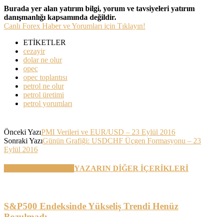
Burada yer alan yatırım bilgi, yorum ve tavsiyeleri yatırım
danışmanlığı kapsamında değildir.
Canlı Forex Haber ve Yorumları için Tıklayın!
ETİKETLER
cezayir
dolar ne olur
opec
opec toplantısı
petrol ne olur
petrol üretimi
petrol yorumları
Önceki Yazı
PMI Verileri ve EUR/USD – 23 Eylül 2016
Sonraki Yazı
Günün Grafiği: USDCHF Üçgen Formasyonu – 23
Eylül 2016
BENZER YAZILAR
YAZARIN DİĞER İÇERİKLERİ
S&P500 Endeksinde Yükseliş Trendi Henüz
Bozulmadı