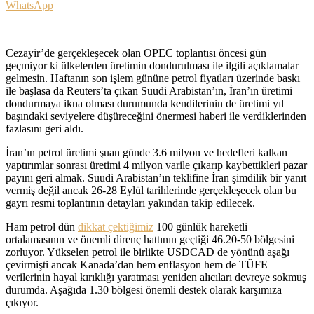
WhatsApp
Cezayir’de gerçekleşecek olan OPEC toplantısı öncesi gün
geçmiyor ki ülkelerden üretimin dondurulması ile ilgili açıklamalar
gelmesin. Haftanın son işlem gününe petrol fiyatları üzerinde baskı
ile başlasa da Reuters’ta çıkan Suudi Arabistan’ın, İran’ın üretimi
dondurmaya ikna olması durumunda kendilerinin de üretimi yıl
başındaki seviyelere düşüreceğini önermesi haberi ile verdiklerinden
fazlasını geri aldı.
İran’ın petrol üretimi şuan günde 3.6 milyon ve hedefleri kalkan
yaptırımlar sonrası üretimi 4 milyon varile çıkarıp kaybettikleri pazar
payını geri almak. Suudi Arabistan’ın teklifine İran şimdilik bir yanıt
vermiş değil ancak 26-28 Eylül tarihlerinde gerçekleşecek olan bu
gayrı resmi toplantının detayları yakından takip edilecek.
Ham petrol dün
dikkat çektiğimiz
100 günlük hareketli
ortalamasının ve önemli direnç hattının geçtiği 46.20-50 bölgesini
zorluyor. Yükselen petrol ile birlikte USDCAD de yönünü aşağı
çevirmişti ancak Kanada’dan hem enflasyon hem de TÜFE
verilerinin hayal kırıklığı yaratması yeniden alıcıları devreye sokmuş
durumda. Aşağıda 1.30 bölgesi önemli destek olarak karşımıza
çıkıyor.