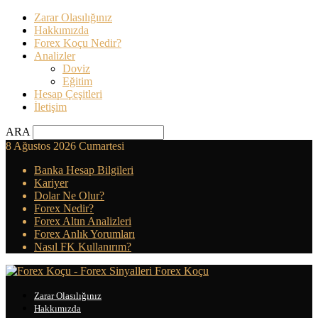
Zarar Olasılığınız
Hakkımızda
Forex Koçu Nedir?
Analizler
Doviz
Eğitim
Hesap Çeşitleri
İletişim
ARA
8 Ağustos 2026 Cumartesi
Banka Hesap Bilgileri
Kariyer
Dolar Ne Olur?
Forex Nedir?
Forex Altın Analizleri
Forex Anlık Yorumları
Nasıl FK Kullanırım?
Forex Koçu
Zarar Olasılığınız
Hakkımızda