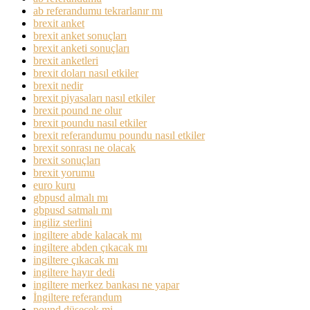
ab referandumu tekrarlanır mı
brexit anket
brexit anket sonuçları
brexit anketi sonuçları
brexit anketleri
brexit doları nasıl etkiler
brexit nedir
brexit piyasaları nasıl etkiler
brexit pound ne olur
brexit poundu nasıl etkiler
brexit referandumu poundu nasıl etkiler
brexit sonrası ne olacak
brexit sonuçları
brexit yorumu
euro kuru
gbpusd almalı mı
gbpusd satmalı mı
ingiliz sterlini
ingiltere abde kalacak mı
ingiltere abden çıkacak mı
ingiltere çıkacak mı
ingiltere hayır dedi
ingiltere merkez bankası ne yapar
İngiltere referandum
pound düşecek mi