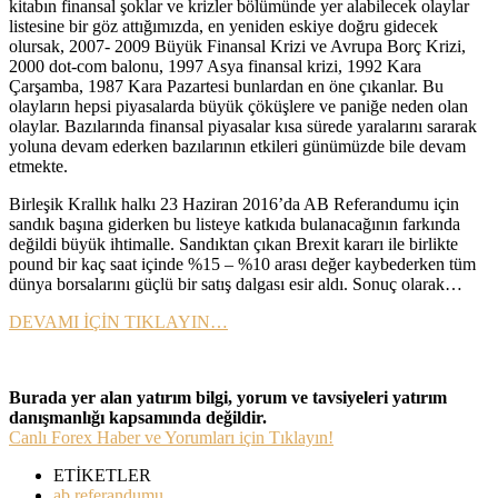
kitabın finansal şoklar ve krizler bölümünde yer alabilecek olaylar
listesine bir göz attığımızda, en yeniden eskiye doğru gidecek
olursak, 2007- 2009 Büyük Finansal Krizi ve Avrupa Borç Krizi,
2000 dot-com balonu, 1997 Asya finansal krizi, 1992 Kara
Çarşamba, 1987 Kara Pazartesi bunlardan en öne çıkanlar. Bu
olayların hepsi piyasalarda büyük çöküşlere ve paniğe neden olan
olaylar. Bazılarında finansal piyasalar kısa sürede yaralarını sararak
yoluna devam ederken bazılarının etkileri günümüzde bile devam
etmekte.
Birleşik Krallık halkı 23 Haziran 2016’da AB Referandumu için
sandık başına giderken bu listeye katkıda bulanacağının farkında
değildi büyük ihtimalle. Sandıktan çıkan Brexit kararı ile birlikte
pound bir kaç saat içinde %15 – %10 arası değer kaybederken tüm
dünya borsalarını güçlü bir satış dalgası esir aldı. Sonuç olarak…
DEVAMI İÇİN TIKLAYIN…
Burada yer alan yatırım bilgi, yorum ve tavsiyeleri yatırım
danışmanlığı kapsamında değildir.
Canlı Forex Haber ve Yorumları için Tıklayın!
ETİKETLER
ab referandumu