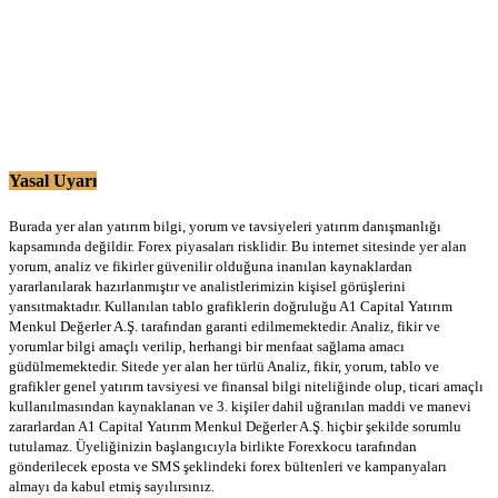
Yasal Uyarı
Burada yer alan yatırım bilgi, yorum ve tavsiyeleri yatırım danışmanlığı
kapsamında değildir. Forex piyasaları risklidir. Bu internet sitesinde yer alan
yorum, analiz ve fikirler güvenilir olduğuna inanılan kaynaklardan
yararlanılarak hazırlanmıştır ve analistlerimizin kişisel görüşlerini
yansıtmaktadır. Kullanılan tablo grafiklerin doğruluğu A1 Capital Yatırım
Menkul Değerler A.Ş. tarafından garanti edilmemektedir. Analiz, fikir ve
yorumlar bilgi amaçlı verilip, herhangi bir menfaat sağlama amacı
güdülmemektedir. Sitede yer alan her türlü Analiz, fikir, yorum, tablo ve
grafikler genel yatırım tavsiyesi ve finansal bilgi niteliğinde olup, ticari amaçlı
kullanılmasından kaynaklanan ve 3. kişiler dahil uğranılan maddi ve manevi
zararlardan A1 Capital Yatırım Menkul Değerler A.Ş. hiçbir şekilde sorumlu
tutulamaz. Üyeliğinizin başlangıcıyla birlikte Forexkocu tarafından
gönderilecek eposta ve SMS şeklindeki forex bültenleri ve kampanyaları
almayı da kabul etmiş sayılırsınız.