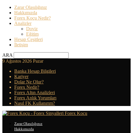
Zarar Olasılığınız
Hakkımızda
Forex Koçu Nedir?
Analizler
Doviz
Eğitim
Hesap Çeşitleri
İletişim
ARA
9 Ağustos 2026 Pazar
Banka Hesap Bilgileri
Kariyer
Dolar Ne Olur?
Forex Nedir?
Forex Altın Analizleri
Forex Anlık Yorumları
Nasıl FK Kullanırım?
Forex Koçu
Zarar Olasılığınız
Hakkımızda