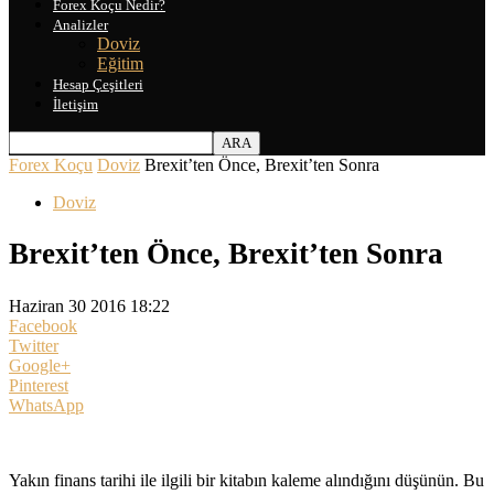
Forex Koçu Nedir?
Analizler
Doviz
Eğitim
Hesap Çeşitleri
İletişim
Forex Koçu
Doviz
Brexit’ten Önce, Brexit’ten Sonra
Doviz
Brexit’ten Önce, Brexit’ten Sonra
Haziran 30 2016 18:22
Facebook
Twitter
Google+
Pinterest
WhatsApp
Yakın finans tarihi ile ilgili bir kitabın kaleme alındığını düşünün. Bu