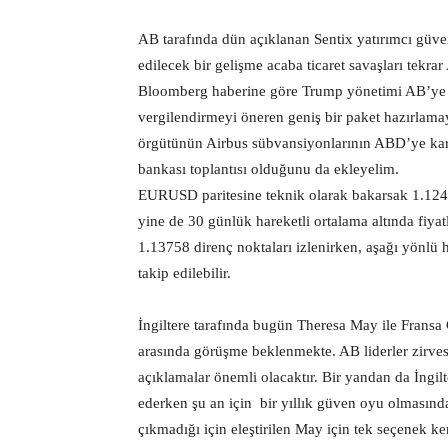
AB tarafında dün açıklanan Sentix yatırımcı güven
edilecek bir gelişme acaba ticaret savaşları tekra
Bloomberg haberine göre Trump yönetimi AB’ye ka
vergilendirmeyi öneren geniş bir paket hazırlam
örgütünün Airbus sübvansiyonlarının ABD’ye karş
bankası toplantısı olduğunu da ekleyelim.
EURUSD paritesine teknik olarak bakarsak 1.12480
yine de 30 günlük hareketli ortalama altında fiya
1.13758 direnç noktaları izlenirken, aşağı yönlü 
takip edilebilir.
İngiltere tarafında bugün Theresa May ile Fran
arasında görüşme beklenmekte. AB liderler zirve
açıklamalar önemli olacaktır. Bir yandan da İngil
ederken şu an için bir yıllık güven oyu olmasında
çıkmadığı için eleştirilen May için tek seçenek k