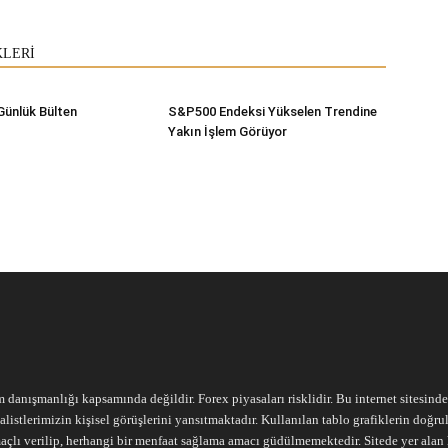
KLERİ
Günlük Bülten
S&P500 Endeksi Yükselen Trendine
Yakın İşlem Görüyor
m danışmanlığı kapsamında değildir. Forex piyasaları risklidir. Bu internet sitesind
alistlerimizin kişisel görüşlerini yansıtmaktadır. Kullanılan tablo grafiklerin doğ
açlı verilip, herhangi bir menfaat sağlama amacı güdülmemektedir. Sitede yer alan he