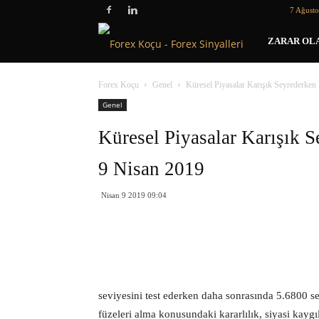
7 Ağust
Forex
ZARAR OLA
Koçu
Forex Koçu
Genel
Küresel Piyasalar Karışık Seyrederken
Genel
Küresel Piyasalar Karışık 
9 Nisan 2019
Nisan 9 2019 09:04
seviyesini test ederken daha sonrasında 5.6800 s
füzeleri alma konusundaki kararlılık, siyasi kayg