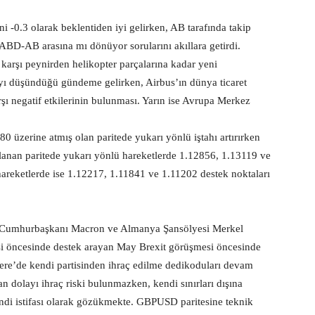
i -0.3 olarak beklentiden iyi gelirken, AB tarafında takip
r ABD-AB arasına mı dönüyor sorularını akıllara getirdi.
rşı peynirden helikopter parçalarına kadar yeni
ayı düşündüğü gündeme gelirken, Airbus’ın dünya ticaret
ı negatif etkilerinin bulunması. Yarın ise Avrupa Merkez
 üzerine atmış olan paritede yukarı yönlü iştahı artırırken
tlanan paritede yukarı yönlü hareketlerde 1.12856, 1.13119 ve
hareketlerde ise 1.12217, 1.11841 ve 1.11202 destek noktaları
sa Cumhurbaşkanı Macron ve Almanya Şansölyesi Merkel
si öncesinde destek arayan May Brexit görüşmesi öncesinde
tere’de kendi partisinden ihraç edilme dedikoduları devam
n dolayı ihraç riski bulunmazken, kendi sınırları dışına
endi istifası olarak gözükmekte. GBPUSD paritesine teknik