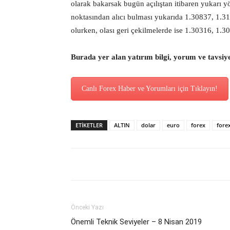
olarak bakarsak bugün açılıştan itibaren yukarı y
noktasından alıcı bulması yukarıda 1.30837, 1.3
olurken, olası geri çekilmelerde ise 1.30316, 1.30
Burada yer alan yatırım bilgi, yorum ve tavsiy
Canlı Forex Haber ve Yorumları için Tıklayın!
ETİKETLER
ALTIN
dolar
euro
forex
fore
Önceki Yazı
Önemli Teknik Seviyeler – 8 Nisan 2019