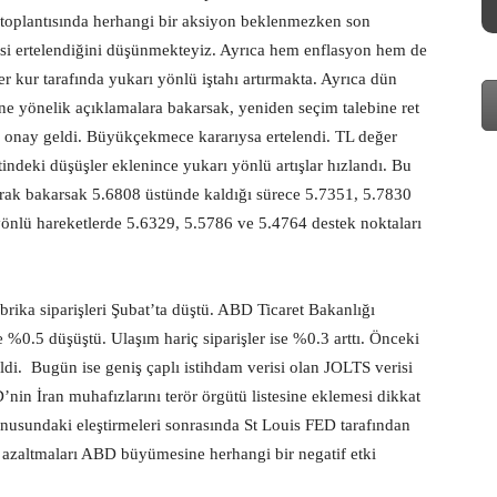
i toplantısında herhangi bir aksiyon beklenmezken son
si ertelendiğini düşünmekteyiz. Ayrıca hem enflasyon hem de
er kur tarafında yukarı yönlü iştahı artırmakta. Ayrıca dün
ne yönelik açıklamalara bakarsak, yeniden seçim talebine ret
k onay geldi. Büyükçekmece kararıysa ertelendi. TL değer
tindeki düşüşler eklenince yukarı yönlü artışlar hızlandı. Bu
arak bakarsak 5.6808 üstünde kaldığı sürece 5.7351, 5.7830
 yönlü hareketlerde 5.6329, 5.5786 ve 5.4764 destek noktaları
rika siparişleri Şubat’ta düştü. ABD Ticaret Bakanlığı
e %0.5 düşüştü. Ulaşım hariç siparişler ise %0.3 arttı. Önceki
di. Bugün ise geniş çaplı istihdam verisi olan JOLTS verisi
’nin İran muhafızlarını terör örgütü listesine eklemesi dikkat
onusundaki eleştirmeleri sonrasında St Louis FED tarafından
 azaltmaları ABD büyümesine herhangi bir negatif etki