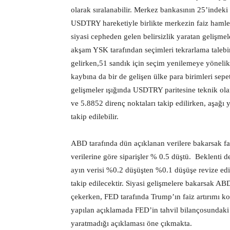
olarak sıralanabilir. Merkez bankasının 25’indek
USDTRY hareketiyle birlikte merkezin faiz hamle
siyasi cepheden gelen belirsizlik yaratan gelişmel
akşam YSK tarafından seçimleri tekrarlama talebi
gelirken,51 sandık için seçim yenilemeye yöneli
kaybına da bir de gelişen ülke para birimleri sepe
gelişmeler ışığında USDTRY paritesine teknik ol
ve 5.8852 direnç noktaları takip edilirken, aşağı
takip edilebilir.
ABD tarafında dün açıklanan verilere bakarsak fab
verilerine göre siparişler % 0.5 düştü. Beklenti d
ayın verisi %0.2 düşüşten %0.1 düşüşe revize edil
takip edilecektir. Siyasi gelişmelere bakarsak ABD
çekerken, FED tarafında Trump’ın faiz artırımı k
yapılan açıklamada FED’in tahvil bilançosundaki
yaratmadığı açıklaması öne çıkmakta.