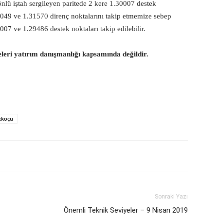
önlü iştah sergileyen paritede 2 kere 1.30007 destek
1049 ve 1.31570 direnç noktalarını takip etmemize sebep
007 ve 1.29486 destek noktaları takip edilebilir.
eleri yatırım danışmanlığı kapsamında değildir.
xkoçu
Sonraki Yazı
Önemli Teknik Seviyeler – 9 Nisan 2019