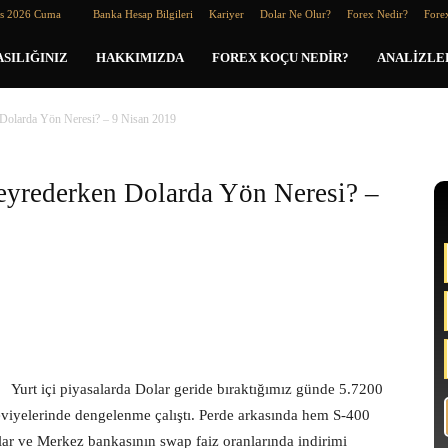
os 2026 Cuma
Banka Hesap Bilgileri
Kariyer
Dolar Ne Olur?
Forex Nedir?
Forex
SILIĞINIZ
HAKKIMIZDA
FOREX KOÇU NEDIR?
ANALIZLE
 Dolarda Yön Neresi? – 9 Nisan 2019
Seyrederken Dolarda Yön Neresi? –
Yurt içi piyasalarda Dolar geride bıraktığımız günde 5.7200
eviyelerinde dengelenme çalıştı. Perde arkasında hem S-400
ılar ve Merkez bankasının swap faiz oranlarında indirimi