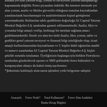
Burada yer alan yatırım bilgi, yorum ve tavsiyeleri yatırım danışmanlığı
kapsamında değildir. Forex piyasaları risklidir. Bu internet sitesinde yer
alan yorum, analiz ve fikirler güvenilir olduğuna inanılan kaynaklardan
yararlanılarak hazırlanmıştır ve analistlerimizin kişisel görüşlerini
yansıtmaktadır. Kullanılan tablo grafiklerin doğruluğu A1 Capital Yatırım
Menkul Değerler A.Ş. tarafından garanti edilmemektedir. Analiz, fikir ve
yorumlar bilgi amaçlı verilip, herhangi bir menfaat sağlama amacı
güdülmemektedir. Sitede yer alan her türlü Analiz, fikir, yorum, tablo ve
grafikler genel yatırım tavsiyesi ve finansal bilgi niteliğinde olup, ticari
amaçlı kullanılmasından kaynaklanan ve 3. kişiler dahil uğranılan maddi
ve manevi zararlardan A1 Capital Yatırım Menkul Değerler A.Ş. hiçbir
şekilde sorumlu tutulamaz. Üyeliğinizin başlangıcıyla birlikte Forexkocu
tarafından gönderilecek eposta ve SMS şeklindeki forex bültenleri ve
kampanyaları almayı da kabul etmiş sayılırsınız.
*Şirketimiz kaldıraçlı alım-satım işlemleri yetki belgesine sahiptir.
Anasayfa
Forex Nedir?
Nasıl Kullanırım?
Forex Altın Analizleri
Banka Hesap Bilgileri