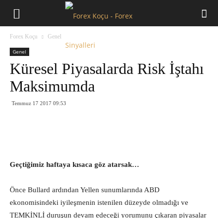
Forex
Forex Koçu
Genel
Koçu
Genel
Küresel Piyasalarda Risk İştahı
Maksimumda
Temmuz 17 2017 09:53
Geçtiğimiz haftaya kısaca göz atarsak…
Önce Bullard ardından Yellen sunumlarında ABD
ekonomisindeki iyileşmenin istenilen düzeyde olmadığı ve
TEMKİNLİ duruşun devam edeceği yorumunu çıkaran piyasalar