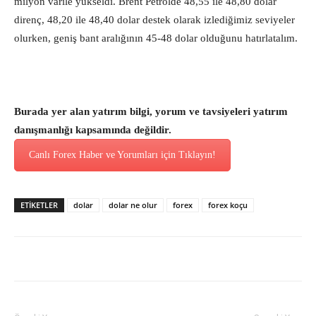
milyon varile yükseldi. Brent Petrolde 48,55 ile 48,80 dolar
direnç, 48,20 ile 48,40 dolar destek olarak izlediğimiz seviyeler
olurken, geniş bant aralığının 45-48 dolar olduğunu hatırlatalım.
Burada yer alan yatırım bilgi, yorum ve tavsiyeleri yatırım
danışmanlığı kapsamında değildir.
Canlı Forex Haber ve Yorumları için Tıklayın!
ETİKETLER
dolar
dolar ne olur
forex
forex koçu