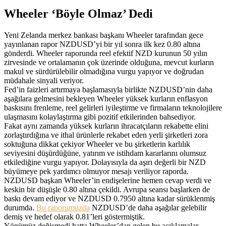
Wheeler ‘Böyle Olmaz’ Dedi
Yeni Zelanda merkez bankası başkanı Wheeler tarafından gece
yayınlanan rapor NZDUSD’yi bir yıl sonra ilk kez 0.80 altına
gönderdi. Wheeler raporunda reel efektif NZD kurunun 50 yılın
zirvesinde ve ortalamanın çok üzerinde olduğuna, mevcut kurların
makul ve sürdürülebilir olmadığına vurgu yapıyor ve doğrudan
müdahale sinyali veriyor.
Fed’in faizleri artırmaya başlamasıyla birlikte NZDUSD’nin daha
aşağılara gelmesini bekleyen Wheeler yüksek kurların enflasyon
baskısını frenleme, reel gelirleri iyileştirme ve firmaların teknolojilere
ulaşmasını kolaylaştırma gibi pozitif etkilerinden bahsediyor.
Fakat aynı zamanda yüksek kurların ihracatçıların rekabette elini
zorlaştırdığına ve ithal ürünlerle rekabet eden yerli şirketleri zora
soktuğuna dikkat çekiyor Wheeler ve bu şirketlerin karlılık
seviyesini düşürdüğüne, yatırım ve istihdam kararlarını olumsuz
etkilediğine vurgu yapıyor. Dolayısıyla da aşırı değerli bir NZD
büyümeye pek yardımcı olmuyor mesajı veriliyor raporda.
NZDUSD başkan Wheeler’in endişelerine hemen cevap verdi ve
keskin bir düşüşle 0.80 altına çekildi. Avrupa seansı başlarken de
baskı devam ediyor ve NZDUSD 0.7950 altına kadar sürüklenmiş
durumda.
Bu raporumuzda
NZDUSD’de daha aşağılar gelebilir
demiş ve hedef olarak 0.81’leri göstermiştik.
Yönümüz değişmedi hatta Wheeler’dan gelen bu açıklamalar