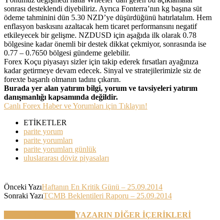
sonrası desteklendi diyebiliriz. Ayrıca Fonterra’nın kg başına süt
ödeme tahminini dün 5.30 NZD’ye düşürdüğünü hatırlatalım. Hem
enflasyon baskısını azaltacak hem ticaret performansını negatif
etkileyecek bir gelişme. NZDUSD için aşağıda ilk olarak 0.78
bölgesine kadar önemli bir destek dikkat çekmiyor, sonrasında ise
0.77 – 0.7650 bölgesi gündeme gelebilir.
Forex Koçu piyasayı sizler için takip ederek fırsatları ayağınıza
kadar getirmeye devam edecek. Sinyal ve stratejilerimizle siz de
forexte başarılı olmanın tadını çıkarın.
Burada yer alan yatırım bilgi, yorum ve tavsiyeleri yatırım
danışmanlığı kapsamında değildir.
Canlı Forex Haber ve Yorumları için Tıklayın!
ETİKETLER
parite yorum
parite yorumları
parite yorumları günlük
uluslararası döviz piyasaları
Önceki Yazı
Haftanın En Kritik Günü – 25.09.2014
Sonraki Yazı
TCMB Beklentileri Raporu – 25.09.2014
BENZER YAZILAR
YAZARIN DİĞER İÇERİKLERİ