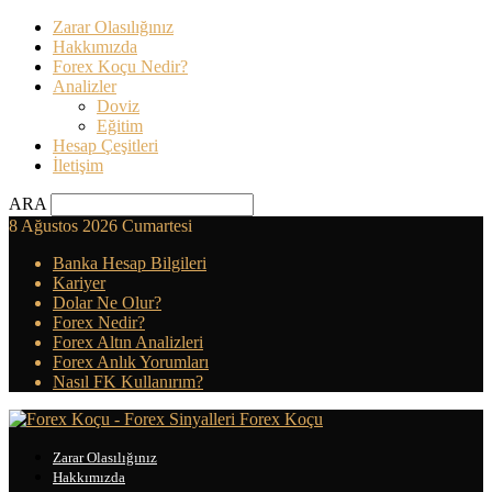
Zarar Olasılığınız
Hakkımızda
Forex Koçu Nedir?
Analizler
Doviz
Eğitim
Hesap Çeşitleri
İletişim
ARA
8 Ağustos 2026 Cumartesi
Banka Hesap Bilgileri
Kariyer
Dolar Ne Olur?
Forex Nedir?
Forex Altın Analizleri
Forex Anlık Yorumları
Nasıl FK Kullanırım?
Forex Koçu
Zarar Olasılığınız
Hakkımızda