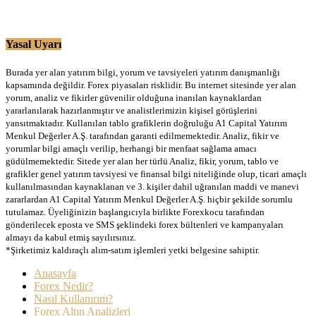
Yasal Uyarı
Burada yer alan yatırım bilgi, yorum ve tavsiyeleri yatırım danışmanlığı
kapsamında değildir. Forex piyasaları risklidir. Bu internet sitesinde yer alan
yorum, analiz ve fikirler güvenilir olduğuna inanılan kaynaklardan
yararlanılarak hazırlanmıştır ve analistlerimizin kişisel görüşlerini
yansıtmaktadır. Kullanılan tablo grafiklerin doğruluğu A1 Capital Yatırım
Menkul Değerler A.Ş. tarafından garanti edilmemektedir. Analiz, fikir ve
yorumlar bilgi amaçlı verilip, herhangi bir menfaat sağlama amacı
güdülmemektedir. Sitede yer alan her türlü Analiz, fikir, yorum, tablo ve
grafikler genel yatırım tavsiyesi ve finansal bilgi niteliğinde olup, ticari amaçlı
kullanılmasından kaynaklanan ve 3. kişiler dahil uğranılan maddi ve manevi
zararlardan A1 Capital Yatırım Menkul Değerler A.Ş. hiçbir şekilde sorumlu
tutulamaz. Üyeliğinizin başlangıcıyla birlikte Forexkocu tarafından
gönderilecek eposta ve SMS şeklindeki forex bültenleri ve kampanyaları
almayı da kabul etmiş sayılırsınız.
*Şirketimiz kaldıraçlı alım-satım işlemleri yetki belgesine sahiptir.
Anasayfa
Forex Nedir?
Nasıl Kullanırım?
Forex Altın Analizleri