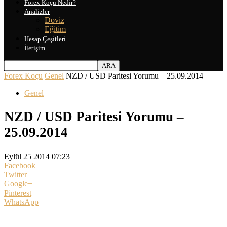
Forex Koçu Nedir?
Analizler
Doviz
Eğitim
Hesap Çeşitleri
İletişim
Forex Koçu
Genel
NZD / USD Paritesi Yorumu – 25.09.2014
Genel
NZD / USD Paritesi Yorumu –
25.09.2014
Eylül 25 2014 07:23
Facebook
Twitter
Google+
Pinterest
WhatsApp