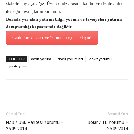
sizlerle paylaşacağız. Üyelerimiz arasına katılın ve siz de anlık
desteğin avatajlarını kullanın.
Burada yer alan yatırım bilgi, yorum ve tavsiyeleri yatırım
danışmanlığı kapsamında değildir.
Canlı Forex Haber ve Yorumları için Tıklayın!
ETİKETLER
döviz yorum
döviz yorumları
döviz yorumu
parite yorum
Önceki Yazı
Sonraki Yazı
NZD / USD Paritesi Yorumu –
Dolar / TL Yorumu –
25.09.2014
25.09.2014