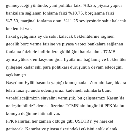
gelmeyeceği yönünde, yani politika faizi %8.25, piyasa yapıcı
bankalara sağlanan fonlama faizi %10.75, borçlanma faizi
%7.50, marjinal fonlama oranı %11.25 seviyesinde sabit kalacak
beklentisi var.
Fakat geçtiğimiz ay da sabit kalacak beklentilerine rağmen
gecelik borç verme faizine ve piyasa yapıcı bankalara sağlanan
fonlama faizinde indirimlere gidildiğini hatırlatalım. TCMB
ayrıca yüksek enflasyonu gıda fiyatlarına bağlamış ve beklentiler
iyileşene kadar sıkı para politikası duruşunun devam edeceğini
açıklamıştı.
Başçı’nın Eylül başında yaptığı konuşmada “Zorunlu karşılıklara
telafi faizi şu anda ödemiyoruz, kademeli adımlarla bunu
yapabileceğimizin sinyalini vermiştik, bu çalışmamızı Kasım’da
netleştirebiliriz” demesi üzerine TCMB’nin bugünkü PPK’da bu
konuya değinme ihtimali var.
PPK kararları her zaman olduğu gibi USDTRY’ye hareket
getirecek. Kararlar ve piyasa üzerindeki etkisini anlık olarak