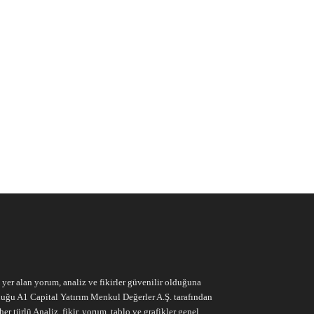
e yer alan yorum, analiz ve fikirler güvenilir olduğuna
ruluğu A1 Capital Yatırım Menkul Değerler A.Ş. tarafından
r türlü Analiz, fikir, yorum, tablo ve grafikler genel