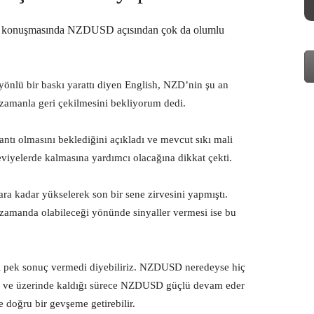
ığı konuşmasında NZDUSD açısından çok da olumlu
önlü bir baskı yarattı diyen English, NZD’nin şu an
 zamanla geri çekilmesini bekliyorum dedi.
ntı olmasını beklediğini açıkladı ve mevcut sıkı mali
eviyelerde kalmasına yardımcı olacağına dikkat çekti.
a kadar yükselerek son bir sene zirvesini yapmıştı.
n zamanda olabileceği yönünde sinyaller vermesi ise bu
rı pek sonuç vermedi diyebiliriz. NZDUSD neredeyse hiç
iye ve üzerinde kaldığı sürece NZDUSD güçlü devam eder
 doğru bir gevşeme getirebilir.