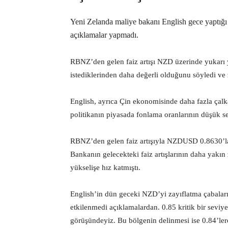
Yeni Zelanda maliye bakanı English gece yapt
açıklamalar yapmadı.
RBNZ’den gelen faiz artışı NZD üzerinde yukarı y
istediklerinden daha değerli olduğunu söyledi ve
English, ayrıca Çin ekonomisinde daha fazla çalka
politikanın piyasada fonlama oranlarının düşük s
RBNZ’den gelen faiz artışıyla NZDUSD 0.8630’lar
Bankanın gelecekteki faiz artışlarının daha yakı
yükselişe hız katmıştı.
English’in dün geceki NZD’yi zayıflatma çabala
etkilenmedi açıklamalardan. 0.85 kritik bir sev
görüşündeyiz. Bu bölgenin delinmesi ise 0.84’lere