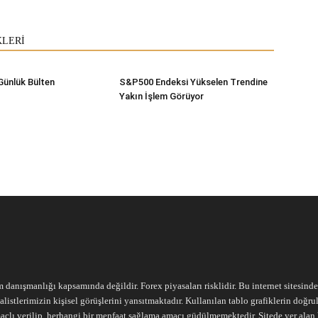
KLERİ
Günlük Bülten
S&P500 Endeksi Yükselen Trendine
Yakın İşlem Görüyor
m danışmanlığı kapsamında değildir. Forex piyasaları risklidir. Bu internet sitesind
alistlerimizin kişisel görüşlerini yansıtmaktadır. Kullanılan tablo grafiklerin doğ
açlı verilip, herhangi bir menfaat sağlama amacı güdülmemektedir. Sitede yer alan he