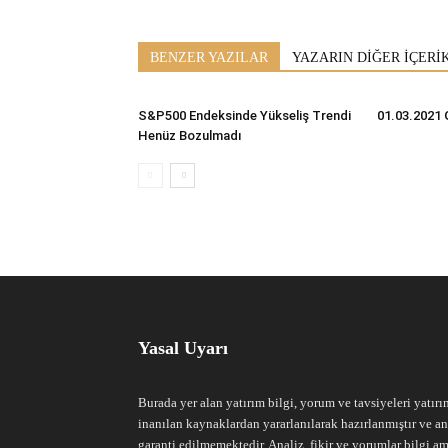
BENZER YAZILAR
YAZARIN DİĞER İÇERİ
S&P500 Endeksinde Yükseliş Trendi
01.03.2021 
Henüz Bozulmadı
Yasal Uyarı
Burada yer alan yatırım bilgi, yorum ve tavsiyeleri yatırı
inanılan kaynaklardan yararlanılarak hazırlanmıştır ve an
garanti edilmemektedir. Analiz, fikir ve yorumlar bilgi am