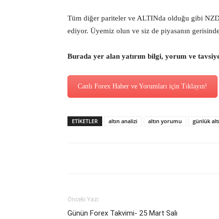
Tüm diğer pariteler ve ALTINda olduğu gibi NZ
ediyor. Üyemiz olun ve siz de piyasanın gerisind
Burada yer alan yatırım bilgi, yorum ve tavsiy
Canlı Forex Haber ve Yorumları için Tıklayın!
ETİKETLER
altın analizi
altın yorumu
günlük al
Önceki Yazı
Günün Forex Takvimi- 25 Mart Salı