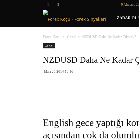
6 Ağustos 2
Forex
ZARAR OLA
Koçu
Forex Koçu
Genel
NZDUSD Daha Ne Kadar Çıkacak?
Genel
NZDUSD Daha Ne Kadar Ç
Mart 25 2014 10:16
English gece yaptığı 
açısından çok da oluml