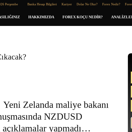
026 Perşembe
Banka Hesap Bilgileri
Kariyer
Dolar Ne Olur?
Forex Nedir?
Forex
SILIĞINIZ
HAKKIMIZDA
FOREX KOÇU NEDIR?
ANALIZLE
ıkacak?
Yeni Zelanda maliye bakanı
konuşmasında NZDUSD
u açıklamalar yapmadı…