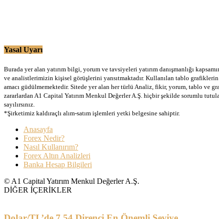
Yasal Uyarı
Burada yer alan yatırım bilgi, yorum ve tavsiyeleri yatırım danışmanlığı kapsamınd
ve analistlerimizin kişisel görüşlerini yansıtmaktadır. Kullanılan tablo grafikler
amacı güdülmemektedir. Sitede yer alan her türlü Analiz, fikir, yorum, tablo ve gr
zararlardan A1 Capital Yatırım Menkul Değerler A.Ş. hiçbir şekilde sorumlu tutu
sayılırsınız.
*Şirketimiz kaldıraçlı alım-satım işlemleri yetki belgesine sahiptir.
Anasayfa
Forex Nedir?
Nasıl Kullanırım?
Forex Altın Analizleri
Banka Hesap Bilgileri
© A1 Capital Yatırım Menkul Değerler A.Ş.
DİĞER İÇERİKLER
Dolar/TL’de 7.54 Direnci En Önemli Seviye…