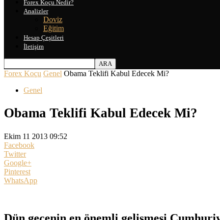
Forex Koçu Nedir?
Analizler
Doviz
Eğitim
Hesap Çeşitleri
İletişim
Forex Koçu
Genel
Obama Teklifi Kabul Edecek Mi?
Genel
Obama Teklifi Kabul Edecek Mi?
Ekim 11 2013 09:52
Facebook
Twitter
Google+
Pinterest
WhatsApp
Dün gecenin en önemli gelişmesi Cumhuriy