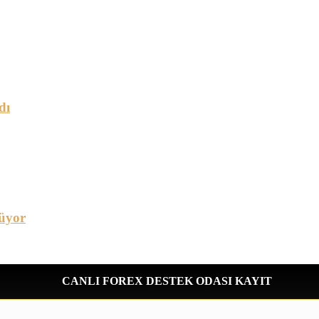
dı
üyor
CANLI FOREX DESTEK ODASI KAYIT