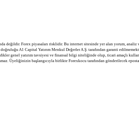
a değildir. Forex piyasaları risklidir. Bu internet sitesinde yer alan yorum, analiz
in doğruluğu A1 Capital Yatırım Menkul Değerler A.Ş. tarafından garanti edilmemekte
afikler genel yatırım tavsiyesi ve finansal bilgi niteliğinde olup, ticari amaçlı ku
lamaz. Üyeliğinizin başlangıcıyla birlikte Forexkocu tarafından gönderilecek epost