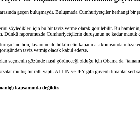
rasında geçen buluşmaydı. Buluşmada Cumhuriyetçiler herhangi bir şar
rini söyledikleri için bu bir taviz verme olarak görülebilir. Bu hamlen
elim. Dünkü raporumuzda Cumhuriyetçilerin duruşunun ne kadar mantık dı
 duruşu “ne borç tavanı ne de hükümetin kapanması konusunda müzakere
görüşünden taviz vermiş olacak kabul ederse.
 olan seçmenin gözünde nasıl görüneceği olduğu için Obama da “tamam
alar müthiş bir ralli yaptı. ALTIN ve JPY gibi güvenli limanlar sert sa
şmanlığı kapsamında değildir.