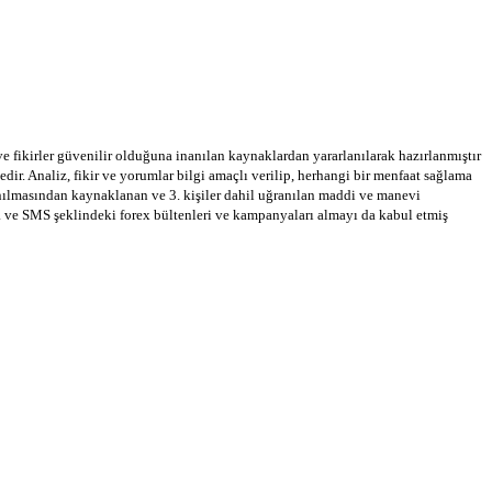
 ve fikirler güvenilir olduğuna inanılan kaynaklardan yararlanılarak hazırlanmıştır
dir. Analiz, fikir ve yorumlar bilgi amaçlı verilip, herhangi bir menfaat sağlama
llanılmasından kaynaklanan ve 3. kişiler dahil uğranılan maddi ve manevi
a ve SMS şeklindeki forex bültenleri ve kampanyaları almayı da kabul etmiş