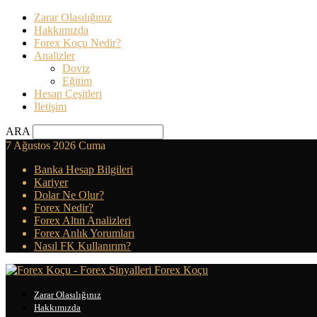
Zarar Olasılığınız
Hakkımızda
Forex Koçu Nedir?
Analizler
Doviz
Eğitim
Hesap Çeşitleri
İletişim
ARA
7 Ağustos 2026 Cuma
Banka Hesap Bilgileri
Kariyer
Dolar Ne Olur?
Forex Nedir?
Forex Altın Analizleri
Forex Anlık Yorumları
Nasıl FK Kullanırım?
Forex Koçu
Zarar Olasılığınız
Hakkımızda