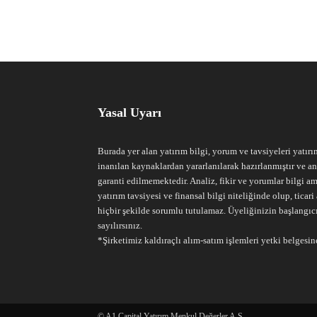
Yasal Uyarı
Burada yer alan yatırım bilgi, yorum ve tavsiyeleri yatırı
inanılan kaynaklardan yararlanılarak hazırlanmıştır ve an
garanti edilmemektedir. Analiz, fikir ve yorumlar bilgi am
yatırım tavsiyesi ve finansal bilgi niteliğinde olup, tic
hiçbir şekilde sorumlu tutulamaz. Üyeliğinizin başlangıc
sayılırsınız.
*Şirketimiz kaldıraçlı alım-satım işlemleri yetki belgesine
© A1 Capital Yatırım Menkul Değerler A.Ş.