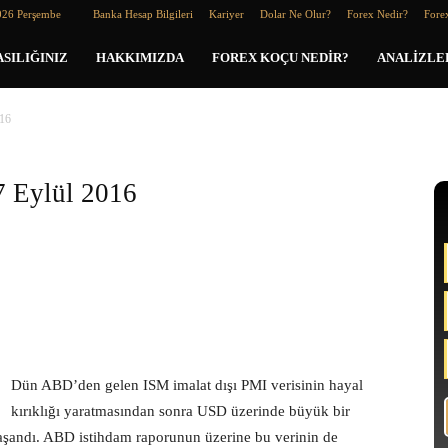
026 Perşembe
Banka Hesap Bilgileri
Kariyer
Dolar Ne Olur?
Forex Nedir?
Forex
SILIĞINIZ
HAKKIMIZDA
FOREX KOÇU NEDIR?
ANALIZLE
16
Eylül 2016
Dün ABD’den gelen ISM imalat dışı PMI verisinin hayal
kırıklığı yaratmasından sonra USD üzerinde büyük bir
 yaşandı. ABD istihdam raporunun üzerine bu verinin de