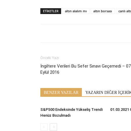
ETİKETLER
altın alalım mı
altın borsası
canlı al
Önceki Yazı
İngiltere Verileri Bu Sefer Sınavı Geçemedi – 07
Eylül 2016
BENZER YAZILAR
YAZARIN DİĞER İÇERİ
S&P500 Endeksinde Yükseliş Trendi
01.03.2021 
Henüz Bozulmadı