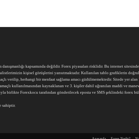
m danışmanlığı kapsamında değildir. Forex piyasaları risklidir. Bu internet sitesind
alistlerimizin kişisel görüşlerini yansıtmaktadır. Kullanılan tablo grafiklerin doğ
açlı verilip, herhangi bir menfaat sağlama amacı güdülmemektedir. Sitede yer alan he
ari amaçlı kullanılmasından kaynaklanan ve 3. kişiler dahil uğranılan maddi ve mane
ıyla birlikte Forexkocu tarafından gönderilecek eposta ve SMS şeklindeki forex bü
 sahiptir.
Anasayfa
Forex Nedir?
Na