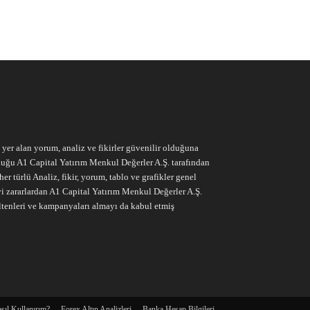
e yer alan yorum, analiz ve fikirler güvenilir olduğuna
ruluğu A1 Capital Yatırım Menkul Değerler A.Ş. tarafından
r türlü Analiz, fikir, yorum, tablo ve grafikler genel
vi zararlardan A1 Capital Yatırım Menkul Değerler A.Ş.
ltenleri ve kampanyaları almayı da kabul etmiş
sıl Kullanırım?
Forex Altın Analizleri
Banka Hesap Bilgileri