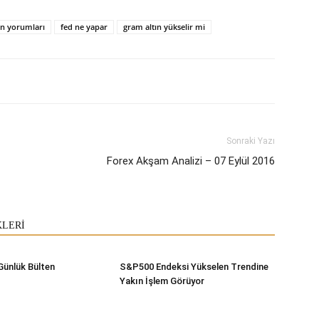
tın yorumları
fed ne yapar
gram altın yükselir mi
Sonraki Yazı
Forex Akşam Analizi – 07 Eylül 2016
KLERİ
Günlük Bülten
S&P500 Endeksi Yükselen Trendine
Yakın İşlem Görüyor