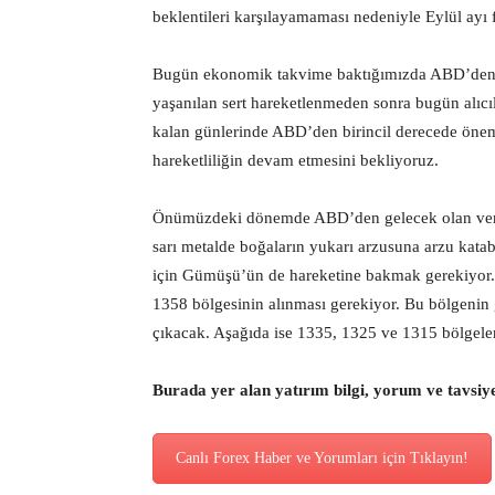
beklentileri karşılayamaması nedeniyle Eylül ayı fai
Bugün ekonomik takvime baktığımızda ABD’den bi
yaşanılan sert hareketlenmeden sonra bugün alıcıla
kalan günlerinde ABD’den birincil derecede önem
hareketliliğin devam etmesini bekliyoruz.
Önümüzdeki dönemde ABD’den gelecek olan verileri
sarı metalde boğaların yukarı arzusuna arzu katabi
için Gümüşü’ün de hareketine bakmak gerekiyor.
1358 bölgesinin alınması gerekiyor. Bu bölgenin
çıkacak. Aşağıda ise 1335, 1325 ve 1315 bölgeler
Burada yer alan yatırım bilgi, yorum ve tavsiy
Canlı Forex Haber ve Yorumları için Tıklayın!