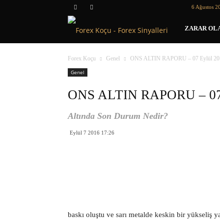
6 Ağustos 2
Forex
ZARAR OLA
Koçu
Forex Koçu
Genel
ONS ALTIN RAPORU – 07 Eylül 20
Genel
ONS ALTIN RAPORU – 07 
Altında Son Durum Nedir?
Eylül 7 2016 17:26
baskı oluştu ve sarı metalde keskin bir yükseliş