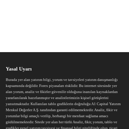
Yasal Uyarı
Burada yer alan yatırım bilgi, yorum ve tavsiyeleri yatırım danışmanlığı
kapsamında değildir. Forex piyasaları risklidir. Bu internet sitesinde yer
alan yorum, analiz ve fikirler güvenilir olduğuna inanılan kaynaklardan
yararlanılarak hazırlanmıştır ve analistlerimizin kişisel görüşlerini
yansıtmaktadır. Kullanılan tablo grafiklerin doğruluğu A1 Capital Yatırım
Menkul Değerler A.Ş. tarafından garanti edilmemektedir. Analiz, fikir ve
yorumlar bilgi amaçlı verilip, herhangi bir menfaat sağlama amacı
güdülmemektedir. Sitede yer alan her türlü Analiz, fikir, yorum, tablo ve
grafikler genel yatırım tavsiyesi ve finansal bilgi niteliğinde olup, ticari