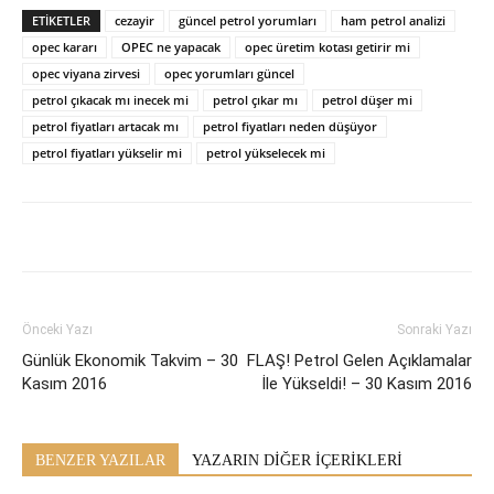
ETİKETLER
cezayir
güncel petrol yorumları
ham petrol analizi
opec kararı
OPEC ne yapacak
opec üretim kotası getirir mi
opec viyana zirvesi
opec yorumları güncel
petrol çıkacak mı inecek mi
petrol çıkar mı
petrol düşer mi
petrol fiyatları artacak mı
petrol fiyatları neden düşüyor
petrol fiyatları yükselir mi
petrol yükselecek mi
Önceki Yazı
Sonraki Yazı
Günlük Ekonomik Takvim – 30
FLAŞ! Petrol Gelen Açıklamalar
Kasım 2016
İle Yükseldi! – 30 Kasım 2016
BENZER YAZILAR
YAZARIN DİĞER İÇERİKLERİ