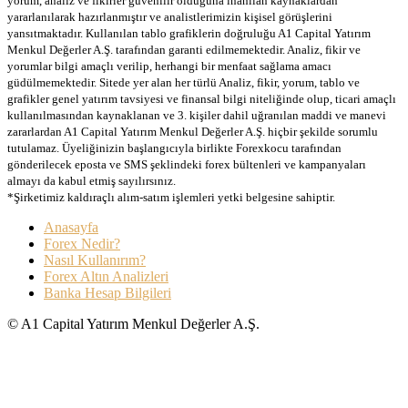
yorum, analiz ve fikirler güvenilir olduğuna inanılan kaynaklardan
yararlanılarak hazırlanmıştır ve analistlerimizin kişisel görüşlerini
yansıtmaktadır. Kullanılan tablo grafiklerin doğruluğu A1 Capital Yatırım
Menkul Değerler A.Ş. tarafından garanti edilmemektedir. Analiz, fikir ve
yorumlar bilgi amaçlı verilip, herhangi bir menfaat sağlama amacı
güdülmemektedir. Sitede yer alan her türlü Analiz, fikir, yorum, tablo ve
grafikler genel yatırım tavsiyesi ve finansal bilgi niteliğinde olup, ticari amaçlı
kullanılmasından kaynaklanan ve 3. kişiler dahil uğranılan maddi ve manevi
zararlardan A1 Capital Yatırım Menkul Değerler A.Ş. hiçbir şekilde sorumlu
tutulamaz. Üyeliğinizin başlangıcıyla birlikte Forexkocu tarafından
gönderilecek eposta ve SMS şeklindeki forex bültenleri ve kampanyaları
almayı da kabul etmiş sayılırsınız.
*Şirketimiz kaldıraçlı alım-satım işlemleri yetki belgesine sahiptir.
Anasayfa
Forex Nedir?
Nasıl Kullanırım?
Forex Altın Analizleri
Banka Hesap Bilgileri
© A1 Capital Yatırım Menkul Değerler A.Ş.