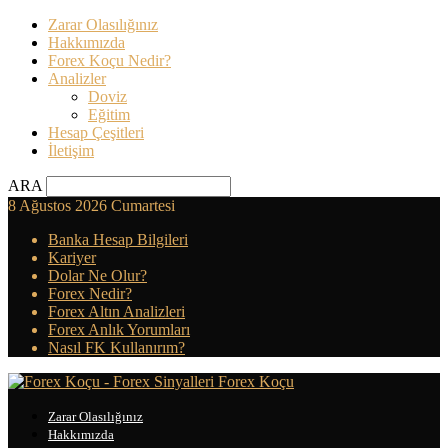
Zarar Olasılığınız
Hakkımızda
Forex Koçu Nedir?
Analizler
Doviz
Eğitim
Hesap Çeşitleri
İletişim
ARA
8 Ağustos 2026 Cumartesi
Banka Hesap Bilgileri
Kariyer
Dolar Ne Olur?
Forex Nedir?
Forex Altın Analizleri
Forex Anlık Yorumları
Nasıl FK Kullanırım?
Forex Koçu
Zarar Olasılığınız
Hakkımızda