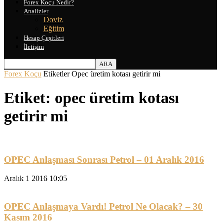
Forex Koçu Nedir?
Analizler
Doviz
Eğitim
Hesap Çeşitleri
İletişim
Forex Koçu
Etiketler
Opec üretim kotası getirir mi
Etiket: opec üretim kotası
getirir mi
OPEC Anlaşması Sonrası Petrol – 01 Aralık 2016
Aralık 1 2016 10:05
OPEC Anlaşmaya Vardı! Petrol Ne Olacak? – 30
Kasım 2016