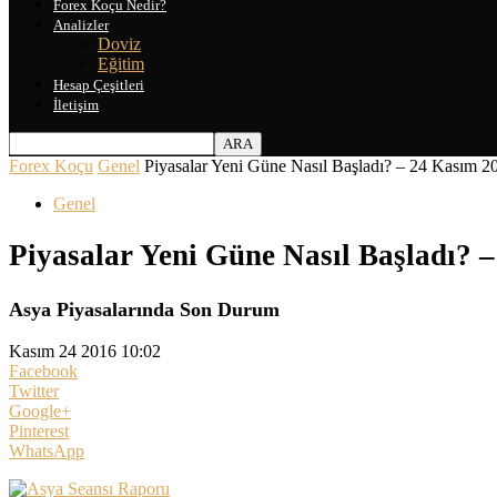
Forex Koçu Nedir?
Analizler
Doviz
Eğitim
Hesap Çeşitleri
İletişim
Forex Koçu
Genel
Piyasalar Yeni Güne Nasıl Başladı? – 24 Kasım 2
Genel
Piyasalar Yeni Güne Nasıl Başladı? 
Asya Piyasalarında Son Durum
Kasım 24 2016 10:02
Facebook
Twitter
Google+
Pinterest
WhatsApp