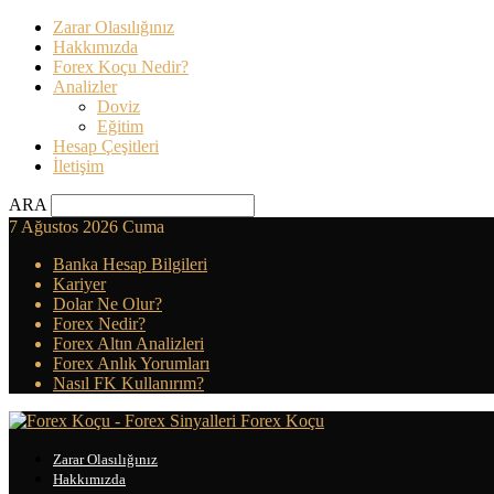
Zarar Olasılığınız
Hakkımızda
Forex Koçu Nedir?
Analizler
Doviz
Eğitim
Hesap Çeşitleri
İletişim
ARA
7 Ağustos 2026 Cuma
Banka Hesap Bilgileri
Kariyer
Dolar Ne Olur?
Forex Nedir?
Forex Altın Analizleri
Forex Anlık Yorumları
Nasıl FK Kullanırım?
Forex Koçu
Zarar Olasılığınız
Hakkımızda