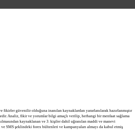
 ve fikirler güvenilir olduğuna inanılan kaynaklardan yararlanılarak hazırlanmıştır
dir. Analiz, fikir ve yorumlar bilgi amaçlı verilip, herhangi bir menfaat sağlama
llanılmasından kaynaklanan ve 3. kişiler dahil uğranılan maddi ve manevi
a ve SMS şeklindeki forex bültenleri ve kampanyaları almayı da kabul etmiş