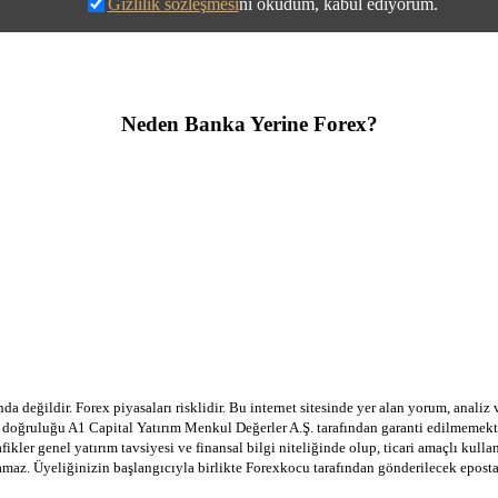
Gizlilik sözleşmesi
ni okudum, kabul ediyorum.
Neden Banka Yerine Forex?
a değildir. Forex piyasaları risklidir. Bu internet sitesinde yer alan yorum, analiz
in doğruluğu A1 Capital Yatırım Menkul Değerler A.Ş. tarafından garanti edilmemekte
afikler genel yatırım tavsiyesi ve finansal bilgi niteliğinde olup, ticari amaçlı ku
lamaz. Üyeliğinizin başlangıcıyla birlikte Forexkocu tarafından gönderilecek epost