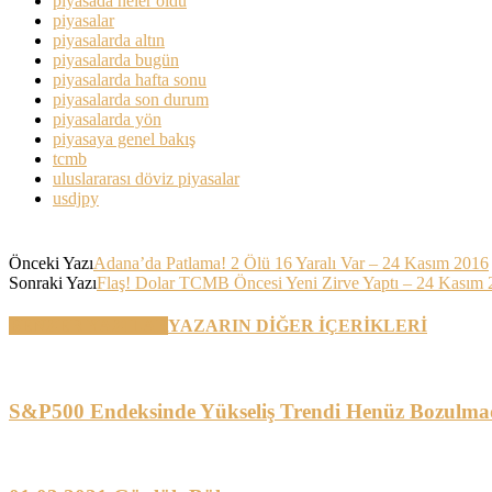
piyasada neler oldu
piyasalar
piyasalarda altın
piyasalarda bugün
piyasalarda hafta sonu
piyasalarda son durum
piyasalarda yön
piyasaya genel bakış
tcmb
uluslararası döviz piyasalar
usdjpy
Önceki Yazı
Adana’da Patlama! 2 Ölü 16 Yaralı Var – 24 Kasım 2016
Sonraki Yazı
Flaş! Dolar TCMB Öncesi Yeni Zirve Yaptı – 24 Kasım
BENZER YAZILAR
YAZARIN DİĞER İÇERİKLERİ
S&P500 Endeksinde Yükseliş Trendi Henüz Bozulma