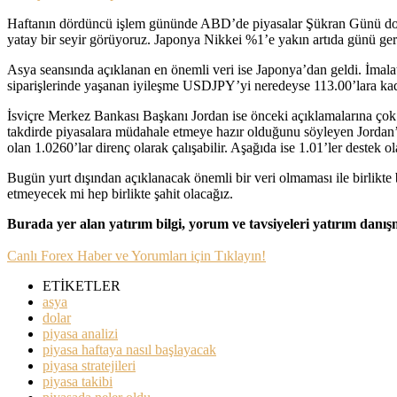
Haftanın dördüncü işlem gününde ABD’de piyasalar Şükran Günü dolayı
yatay bir seyir görüyoruz. Japonya Nikkei %1’e yakın artıda günü g
Asya seansında açıklanan en önemli veri ise Japonya’dan geldi. İmala
siparişlerinde yaşanan iyileşme USDJPY’yi neredeyse 113.00’lara kadar
İsviçre Merkez Bankası Başkanı Jordan ise önceki açıklamalarına çok 
takdirde piyasalara müdahale etmeye hazır olduğunu söyleyen Jordan’ı
olan 1.0260’lar direnç olarak çalışabilir. Aşağıda ise 1.01’ler destek ola
Bugün yurt dışından açıklanacak önemli bir veri olmaması ile birlik
etmeyecek mi hep birlikte şahit olacağız.
Burada yer alan yatırım bilgi, yorum ve tavsiyeleri yatırım danı
Canlı Forex Haber ve Yorumları için Tıklayın!
ETİKETLER
asya
dolar
piyasa analizi
piyasa haftaya nasıl başlayacak
piyasa stratejileri
piyasa takibi