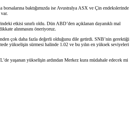
a borsalarına baktığımızda ise Avustralya ASX ve Çin endekslerinde
var.
rindeki etkisi sınırlı oldu. Dün ABD’den açıklanan dayanıklı mal
dikkate alınmasını öneriyoruz.
nden çok daha fazla değerli olduğunu dile getirdi. SNB’nin gerektiği
de yükselişin sürmesi halinde 1.02 ve bu yılın en yüksek seviyeleri
ar/TL’de yaşanan yükselişin ardından Merkez kura müdahale edecek mi