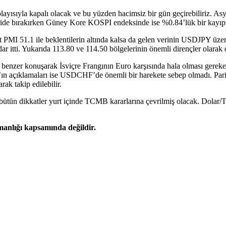
sıyla kapalı olacak ve bu yüzden hacimsiz bir gün geçirebiliriz. Asy
eride bırakırken Güney Kore KOSPI endeksinde ise %0.84’lük bir kayıp 
t PMI 51.1 ile beklentilerin altında kalsa da gelen verinin USDJPY üze
 itti. Yukarıda 113.80 ve 114.50 bölgelerinin önemli dirençler olarak 
benzer konuşarak İsviçre Frangının Euro karşısında hala olması gereke
n açıklamaları ise USDCHF’de önemli bir harekete sebep olmadı. Parite
rak takip edilebilir.
te bütün dikkatler yurt içinde TCMB kararlarına çevrilmiş olacak. Dol
şmanlığı kapsamında değildir.