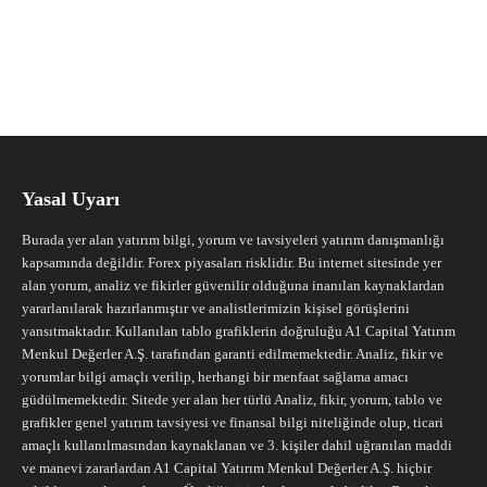
Yasal Uyarı
Burada yer alan yatırım bilgi, yorum ve tavsiyeleri yatırım danışmanlığı
kapsamında değildir. Forex piyasaları risklidir. Bu internet sitesinde yer
alan yorum, analiz ve fikirler güvenilir olduğuna inanılan kaynaklardan
yararlanılarak hazırlanmıştır ve analistlerimizin kişisel görüşlerini
yansıtmaktadır. Kullanılan tablo grafiklerin doğruluğu A1 Capital Yatırım
Menkul Değerler A.Ş. tarafından garanti edilmemektedir. Analiz, fikir ve
yorumlar bilgi amaçlı verilip, herhangi bir menfaat sağlama amacı
güdülmemektedir. Sitede yer alan her türlü Analiz, fikir, yorum, tablo ve
grafikler genel yatırım tavsiyesi ve finansal bilgi niteliğinde olup, ticari
amaçlı kullanılmasından kaynaklanan ve 3. kişiler dahil uğranılan maddi
ve manevi zararlardan A1 Capital Yatırım Menkul Değerler A.Ş. hiçbir