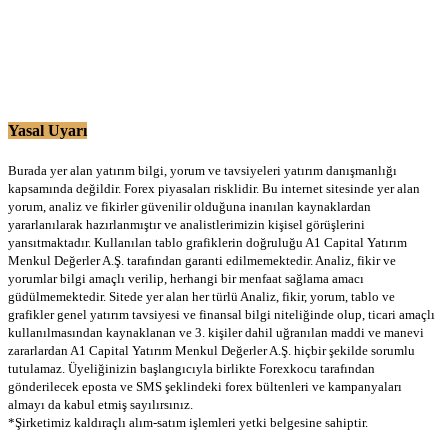
Yasal Uyarı
Burada yer alan yatırım bilgi, yorum ve tavsiyeleri yatırım danışmanlığı
kapsamında değildir. Forex piyasaları risklidir. Bu internet sitesinde yer alan
yorum, analiz ve fikirler güvenilir olduğuna inanılan kaynaklardan
yararlanılarak hazırlanmıştır ve analistlerimizin kişisel görüşlerini
yansıtmaktadır. Kullanılan tablo grafiklerin doğruluğu A1 Capital Yatırım
Menkul Değerler A.Ş. tarafından garanti edilmemektedir. Analiz, fikir ve
yorumlar bilgi amaçlı verilip, herhangi bir menfaat sağlama amacı
güdülmemektedir. Sitede yer alan her türlü Analiz, fikir, yorum, tablo ve
grafikler genel yatırım tavsiyesi ve finansal bilgi niteliğinde olup, ticari amaçlı
kullanılmasından kaynaklanan ve 3. kişiler dahil uğranılan maddi ve manevi
zararlardan A1 Capital Yatırım Menkul Değerler A.Ş. hiçbir şekilde sorumlu
tutulamaz. Üyeliğinizin başlangıcıyla birlikte Forexkocu tarafından
gönderilecek eposta ve SMS şeklindeki forex bültenleri ve kampanyaları
almayı da kabul etmiş sayılırsınız.
*Şirketimiz kaldıraçlı alım-satım işlemleri yetki belgesine sahiptir.