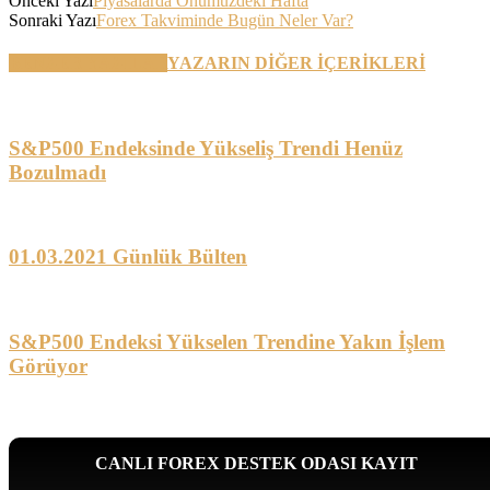
Önceki Yazı
Piyasalarda Önümüzdeki Hafta
Sonraki Yazı
Forex Takviminde Bugün Neler Var?
BENZER YAZILAR
YAZARIN DİĞER İÇERİKLERİ
S&P500 Endeksinde Yükseliş Trendi Henüz
Bozulmadı
01.03.2021 Günlük Bülten
S&P500 Endeksi Yükselen Trendine Yakın İşlem
Görüyor
CANLI FOREX DESTEK ODASI KAYIT