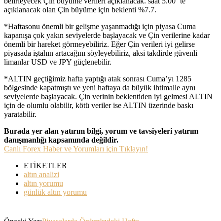
belirleyecek Çin büyüme verileri açıklanacak. saat 5.00 ‘te
açıklanacak olan Çin büyüme için beklenti %7.7.
*Haftasonu önemli bir gelişme yaşanmadığı için piyasa Cuma
kapanışa çok yakın seviyelerde başlayacak ve Çin verilerine kadar
önemli bir hareket görmeyebiliriz. Eğer Çin verileri iyi gelirse
piyasada iştahın artacağını söyleyebiliriz, aksi takdirde güvenli
limanlar USD ve JPY güçlenebilir.
*ALTIN geçtiğimiz hafta yaptığı atak sonrası Cuma’yı 1285
bölgesinde kapatmıştı ve yeni haftaya da büyük ihtimalle aynı
seviyelerde başlayacak. Çin verinin beklentiden iyi gelmesi ALTIN
için de olumlu olabilir, kötü veriler ise ALTIN üzerinde baskı
yaratabilir.
Burada yer alan yatırım bilgi, yorum ve tavsiyeleri yatırım
danışmanlığı kapsamında değildir.
Canlı Forex Haber ve Yorumları için Tıklayın!
ETİKETLER
altın analizi
altın yorumu
günlük altın yorumu