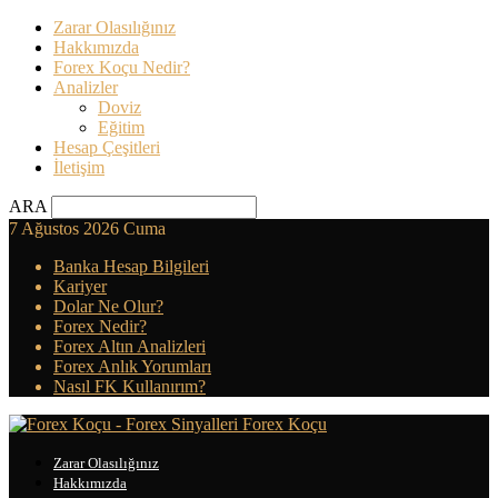
Zarar Olasılığınız
Hakkımızda
Forex Koçu Nedir?
Analizler
Doviz
Eğitim
Hesap Çeşitleri
İletişim
ARA
7 Ağustos 2026 Cuma
Banka Hesap Bilgileri
Kariyer
Dolar Ne Olur?
Forex Nedir?
Forex Altın Analizleri
Forex Anlık Yorumları
Nasıl FK Kullanırım?
Forex Koçu
Zarar Olasılığınız
Hakkımızda