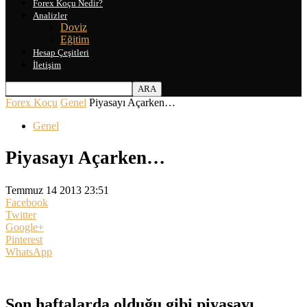
Forex Koçu Nedir?
Analizler
Doviz
Eğitim
Hesap Çeşitleri
İletişim
Forex Koçu
Genel
Piyasayı Açarken…
Genel
Piyasayı Açarken…
Temmuz 14 2013 23:51
Facebook
Twitter
Google+
Pinterest
WhatsApp
Son haftalarda olduğu gibi piyasayı