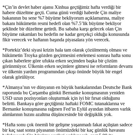
*Çin’in devlet haber ajansı Xinhua geçtiğimiz hafta verdiği bir
habere düzeltme geçti. Cuma günü verdiği haberde Çin maliye
bakanının bu sene %7 büyüme bekliyorum açıklamarına, maliye
bakanı hükümetin resmi hedefi olan %7.5’lik büyüme bekliyor
şeklinde bir düzeltme getirdi. Bu sabaha karşı gelecek olan Çin
büyüme rakamları bu hedefin ne kadar gerçekçi olduğu konusunda
fikir verecek ve haftanın başında piyasalara yön verecek.
*Portekiz’deki siyasi krizin hala tam olarak çözülmemiş olması ve
hükümetin Troyka gözden geçirmesini ertelemesi sonrası hafta sonu
çıkan haberlere göre ufukta erken seçimden başka bir çözüm
görünmüyor. Ülkenin erken seçimlere gitmesi ise reformların devamı
ve ülkenin yardım programından çıkışı önünde büyük bir engel
olarak görülüyor.
*Almanya’nın ve dünyanın en büyük bankalarından Deutsche Bank
raporunda bu Çarşamba günkü Bernanke konuşmasının yeniden
USD uzun pozisyonları oluşturmak için iyi bir fırsat olduğunu
belirtti. Bankaya göre geçtiğimiz haftaki FOMC tutanaklarına ve
Bernanke konuşmasına rağmen Fed’in Eylül ayından itibaren varlık
alımlarının hızını azaltma düşüncesinde bir değişiklik yok.
*Hafta sonu çok önemli bir gelişme yaşanmadı fakat açılıştan sadece
bir kaç saat sonra piyasanın önümüzdeki bir kaç günlük havasını