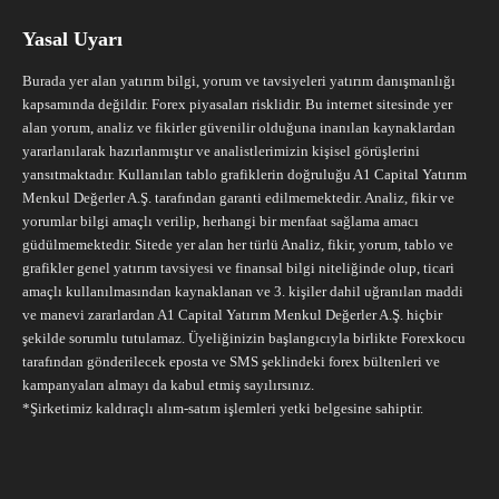
Yasal Uyarı
Burada yer alan yatırım bilgi, yorum ve tavsiyeleri yatırım danışmanlığı
kapsamında değildir. Forex piyasaları risklidir. Bu internet sitesinde yer
alan yorum, analiz ve fikirler güvenilir olduğuna inanılan kaynaklardan
yararlanılarak hazırlanmıştır ve analistlerimizin kişisel görüşlerini
yansıtmaktadır. Kullanılan tablo grafiklerin doğruluğu A1 Capital Yatırım
Menkul Değerler A.Ş. tarafından garanti edilmemektedir. Analiz, fikir ve
yorumlar bilgi amaçlı verilip, herhangi bir menfaat sağlama amacı
güdülmemektedir. Sitede yer alan her türlü Analiz, fikir, yorum, tablo ve
grafikler genel yatırım tavsiyesi ve finansal bilgi niteliğinde olup, ticari
amaçlı kullanılmasından kaynaklanan ve 3. kişiler dahil uğranılan maddi
ve manevi zararlardan A1 Capital Yatırım Menkul Değerler A.Ş. hiçbir
şekilde sorumlu tutulamaz. Üyeliğinizin başlangıcıyla birlikte Forexkocu
tarafından gönderilecek eposta ve SMS şeklindeki forex bültenleri ve
kampanyaları almayı da kabul etmiş sayılırsınız.
*Şirketimiz kaldıraçlı alım-satım işlemleri yetki belgesine sahiptir.