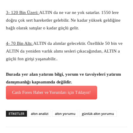
3- 120 Bin Üzeri:
ALTIN da ne var ne yok satarlar. 1550 lere
doğru çok sert hareketler gelebilir. Ne kadar yüksek geldiğine
bağlı olarak satışlar o kadar güçlü gelir.
4- 70 Bin Altı:
ALTIN da alımlar gelecektir. Özellikle 50 bin ve
ALTIN da yeniden varlık alımı sesleri çıkacağından, ALTIN a
güçlü fon girişi yaşanabilir..
Burada yer alan yatırım bilgi, yorum ve tavsiyeleri yatırım
danışmanlığı kapsamında değildir.
Canlı Forex Haber ve Yorumları için Tıklayın!
ETİKETLER
altın analizi
altın yorumu
günlük altın yorumu