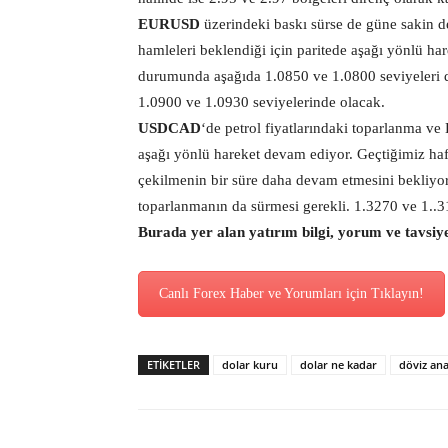
EURUSD
üzerindeki baskı sürse de güne sakin 
hamleleri beklendiği için paritede aşağı yönlü h
durumunda aşağıda 1.0850 ve 1.0800 seviyeleri de
1.0900 ve 1.0930 seviyelerinde olacak.
USDCAD
‘de petrol fiyatlarındaki toparlanma ve
aşağı yönlü hareket devam ediyor. Geçtiğimiz haft
çekilmenin bir süre daha devam etmesini bekliyor
toparlanmanın da sürmesi gerekli. 1.3270 ve 1..315
Burada yer alan yatırım bilgi, yorum ve tavsiy
Canlı Forex Haber ve Yorumları için Tıklayın!
ETİKETLER
dolar kuru
dolar ne kadar
döviz ana