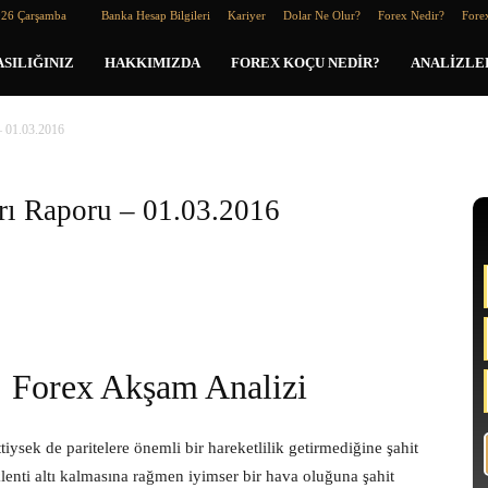
026 Çarşamba
Banka Hesap Bilgileri
Kariyer
Dolar Ne Olur?
Forex Nedir?
Forex
SILIĞINIZ
HAKKIMIZDA
FOREX KOÇU NEDIR?
ANALIZLE
– 01.03.2016
arı Raporu – 01.03.2016
Forex Akşam Analizi
ysek de paritelere önemli bir hareketlilik getirmediğine şahit
klenti altı kalmasına rağmen iyimser bir hava oluğuna şahit