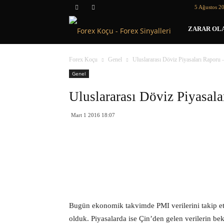
5 Ağustos 2
Forex
ZARAR OLA
Koçu
Forex Koçu
Genel
Uluslararası Döviz Piyasaları Raporu 
Genel
Uluslararası Döviz Piyasal
Mart 1 2016 18:07
Bugün ekonomik takvimde PMI verilerini takip etti
olduk. Piyasalarda ise Çin’den gelen verilerin be