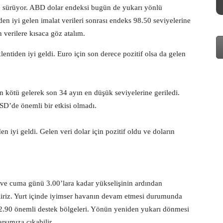
de sürüyor. ABD dolar endeksi bugün de yukarı yönlü
n iyi gelen imalat verileri sonrası endeks 98.50 seviyelerine
verilere kısaca göz atalım.
entiden iyi geldi. Euro için son derece pozitif olsa da gelen
en kötü gelerek son 34 ayın en düşük seviyelerine geriledi.
D’de önemli bir etkisi olmadı.
 iyi geldi. Gelen veri dolar için pozitif oldu ve doların
i ve cuma günü 3.00’lara kadar yükselişinin ardından
liriz. Yurt içinde iyimser havanın devam etmesi durumunda
2.90 önemli destek bölgeleri. Yönün yeniden yukarı dönmesi
rşımıza çıkabilir.