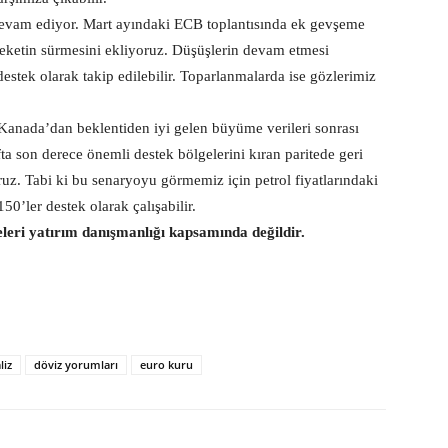
devam ediyor. Mart ayındaki ECB toplantısında ek gevşeme
areketin sürmesini ekliyoruz. Düşüşlerin devam etmesi
stek olarak takip edilebilir. Toparlanmalarda ise gözlerimiz
 Kanada’dan beklentiden iyi gelen büyüme verileri sonrası
a son derece önemli destek bölgelerini kıran paritede geri
uz. Tabi ki bu senaryoyu görmemiz için petrol fiyatlarındaki
0’ler destek olarak çalışabilir.
eleri yatırım danışmanlığı kapsamında değildir.
liz
döviz yorumları
euro kuru