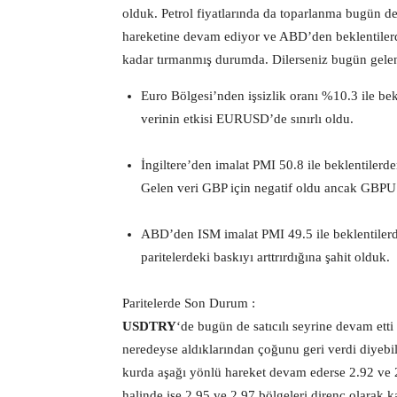
olduk. Petrol fiyatlarında da toparlanma bugün 
hareketine devam ediyor ve ABD’den beklentilerde
kadar tırmanmış durumda. Dilerseniz bugün gelen 
Euro Bölgesi’nden işsizlik oranı %10.3 ile bekl
verinin etkisi EURUSD’de sınırlı oldu.
İngiltere’den imalat PMI 50.8 ile beklentilerd
Gelen veri GBP için negatif oldu ancak GBPUS
ABD’den ISM imalat PMI 49.5 ile beklentilerden
paritelerdeki baskıyı arttrırdığına şahit olduk.
Paritelerde Son Durum :
USDTRY
‘de bugün de satıcılı seyrine devam ett
neredeyse aldıklarından çoğunu geri verdi diyebi
kurda aşağı yönlü hareket devam ederse 2.92 ve 
halinde ise 2.95 ve 2.97 bölgeleri direnç olarak ka