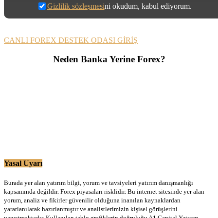
Gizlilik sözleşmesi
ni okudum, kabul ediyorum.
CANLI FOREX DESTEK ODASI GİRİŞ
Neden Banka Yerine Forex?
Yasal Uyarı
Burada yer alan yatırım bilgi, yorum ve tavsiyeleri yatırım danışmanlığı
kapsamında değildir. Forex piyasaları risklidir. Bu internet sitesinde yer alan
yorum, analiz ve fikirler güvenilir olduğuna inanılan kaynaklardan
yararlanılarak hazırlanmıştır ve analistlerimizin kişisel görüşlerini
yansıtmaktadır. Kullanılan tablo grafiklerin doğruluğu A1 Capital Yatırım