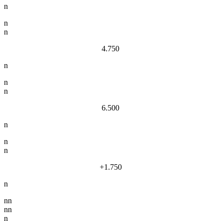
n
n
n
4.750
n
n
n
6.500
n
n
n
+1.750
n
nn
nn
n