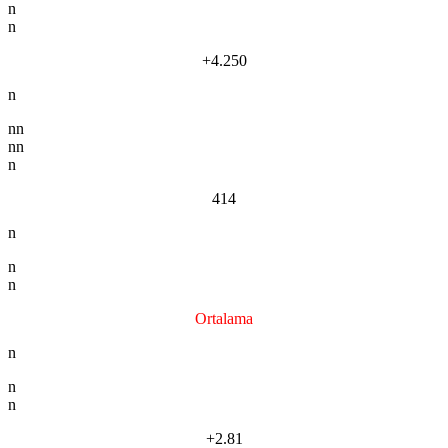
n
n
+4.250
n
nn
nn
n
414
n
n
n
Ortalama
n
n
n
+2.81