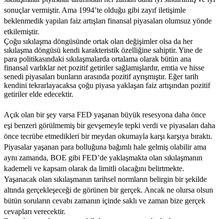
sonuçlar vermiştir. Ama 1994’te olduğu gibi zayıf iletişimle
beklenmedik yapılan faiz artışları finansal piyasaları olumsuz yönde
etkilemiştir.
Çoğu sıkılaşma döngüsünde ortak olan değişimler olsa da her
sıkılaşma döngüsü kendi karakteristik özelliğine sahiptir. Yine de
para politikasındaki sıkılaşmalarda ortalama olarak bütün ana
finansal varlıklar net pozitif getiriler sağlamışlardır, emtia ve hisse
senedi piyasaları bunların arasında pozitif ayrışmıştır. Eğer tarih
kendini tekrarlayacaksa çoğu piyasa yaklaşan faiz artışından pozitif
getiriler elde edecektir.
Açık olan bir şey varsa FED yaşanan büyük resesyona daha önce
eşi benzeri görülmemiş bir gevşemeyle tepki verdi ve piyasaları daha
önce tecrübe etmedikleri bir meydan okumayla karşı karşıya bıraktı.
Piyasalar yaşanan para bolluğuna bağımlı hale gelmiş olabilir ama
aynı zamanda, BOE gibi FED’de yaklaşmakta olan sıkılaşmanın
kademeli ve kapsam olarak da limitli olacağını belirtmekte.
Yaşanacak olan sıkılaşmanın tarihsel normların belirgin bir şekilde
altında gerçekleşeceği de görünen bir gerçek. Ancak ne olursa olsun
bütün soruların cevabı zamanın içinde saklı ve zaman bize gerçek
cevapları verecektir.