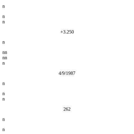
n
n
n
+3.250
n
nn
nn
n
4/9/1987
n
n
n
262
n
n