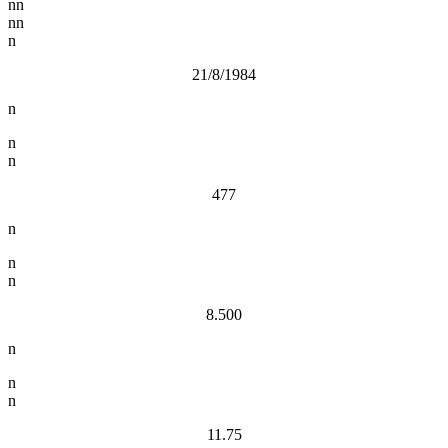
nn
nn
n
21/8/1984
n
n
n
477
n
n
n
8.500
n
n
n
11.75