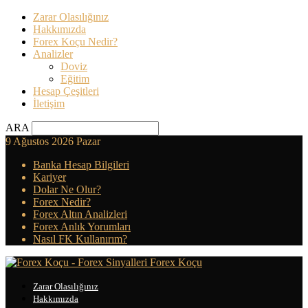
Zarar Olasılığınız
Hakkımızda
Forex Koçu Nedir?
Analizler
Doviz
Eğitim
Hesap Çeşitleri
İletişim
ARA
9 Ağustos 2026 Pazar
Banka Hesap Bilgileri
Kariyer
Dolar Ne Olur?
Forex Nedir?
Forex Altın Analizleri
Forex Anlık Yorumları
Nasıl FK Kullanırım?
Forex Koçu
Zarar Olasılığınız
Hakkımızda