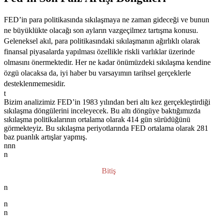
FED’in para politikasında sıkılaşmaya ne zaman gideceği ve bunun
ne büyüklükte olacağı son ayların vazgeçilmez tartışma konusu.
Geleneksel akıl, para politikasındaki sıkılaşmanın ağırlıklı olarak
finansal piyasalarda yapılması özellikle riskli varlıklar üzerinde
olmasını önermektedir. Her ne kadar önümüzdeki sıkılaşma kendine
özgü olacaksa da, iyi haber bu varsayımın tarihsel gerçeklerle
desteklenmemesidir.
t
Bizim analizimiz FED’in 1983 yılından beri altı kez gerçekleştirdiği
sıkılaşma döngülerini inceleyecek. Bu altı döngüye baktığımızda
sıkılaşma politikalarının ortalama olarak 414 gün sürüdüğünü
görmekteyiz. Bu sıkılaşma periyotlarında FED ortalama olarak 281
baz puanlık artışlar yapmış.
nnn
n
Bitiş
n
n
n