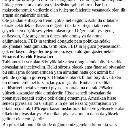
birkaç çeyrek arka arkaya yükselişine şahit oluruz. İşte bu
makroekonomik verilerde olan iyileşme faizlerde yaşanacak olan ilk
artışın sinyalleridir olarak.
Öte yandan enflasyon trendi çokta net değildir. Aslında ortalama
olarak çekirdek enflasyon değerleri ilk faiz artışını takip eden
çeyrekte en düşük seviyelere ulaşmıştır. Diğer taraftaysa geniş
enflasyon, faiz artışlarının öncesinde artmış ya da artma
eğilimindedir. FED’in tarihsel döngüde para politikasındaki
sıkışmalara baktığımızda, tarih bize, FED’in iş gücü piyasasından
çok enflasyon değerlerine göre pozisyon aldığını göstermekte.
Finansal Varlık Piyasaları
Tablomuzda yer alan 6 büyük faiz artışı döngüsünde büyük varlık
piyasalarını inceleyelim. Belki sürpriz olacak ama finansal piyasalar
bu sıkılaşma dönemlerinden yara almadan hatta çok azimli bir
şekilde çıktığını göreceğiz. Ortalama olarak bütün büyük varlıklar
bu dönemlerde net kazançlar yazmışlardır. Emtialar özellikle
endüstriyel metal ve enerji piyasaları ortalama olarak 25%den
yüksek kazançlar elde etmişlerdir. Hisse senedi piyasaları da
potansiyel negatif etkiye pek aldırış etmemiştir. Amerikan hisse
senedi piyasaları bu 6 artışın 5’in de net kazanç yazmışlardır ve
ortalama olarak 10% eğer kazanmışlardır. Global ve gelişmekte olan
ülkelerin piyasalarıysa Amerikan piyasalarından daha da yüksek
gelirler elde etmişlerdir.
Bu güzel tablonun ötesinde değinmemiz gereken bir nokta varsa