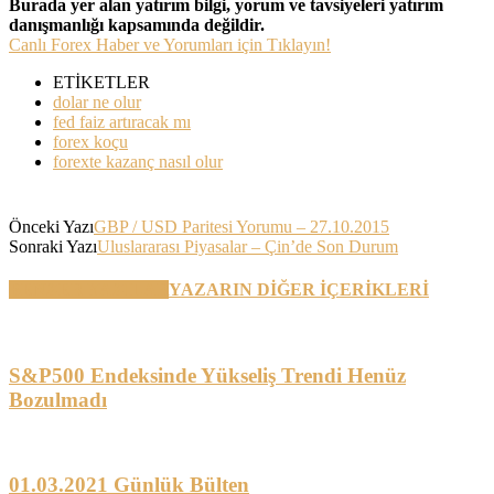
Burada yer alan yatırım bilgi, yorum ve tavsiyeleri yatırım
danışmanlığı kapsamında değildir.
Canlı Forex Haber ve Yorumları için Tıklayın!
ETİKETLER
dolar ne olur
fed faiz artıracak mı
forex koçu
forexte kazanç nasıl olur
Önceki Yazı
GBP / USD Paritesi Yorumu – 27.10.2015
Sonraki Yazı
Uluslararası Piyasalar – Çin’de Son Durum
BENZER YAZILAR
YAZARIN DİĞER İÇERİKLERİ
S&P500 Endeksinde Yükseliş Trendi Henüz
Bozulmadı
01.03.2021 Günlük Bülten