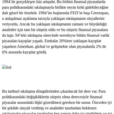
1994’de gerçekleşen faiz artışıdır. Bu bölüm finansal piyasalarda
para politikasındaki sıkılaşmayla birlikte neyin kötü gidebileceğine
dair güzel bir örnektir. 1994’ün başlarında FED’in başı Greenspan,
o anlaşılmaz açıklama tarzıyla yaklaşan sıkılaşmanın sinyallerini
veriyordu. Ancak bu yaklaşan sıkılaşmanın zamanı ve büyüklüğü
analistler için tam bir sürpriz oldu ve bu sürpriz finansal piyasalara
da taştı. 94’teki sıkılaşma sürecinde neredeyse bütün finansal varlık
piyasaları kayıplar yaşadı. Emtialar 20%lere yaklaşan kayıplar
yaşarken Amerikan, global ve gelişmekte olan piyasalarda 2% ile
6% arasında kayıplar gördü.
Bu tarihsel sıkılaşma döngülerinden çıkarılacak bir ders var. Para
politikasındaki değişikliklerin sürpriz olma derecesiyle finansal
piyasalar arasındaki ilişki gözetilmesi gereken bir unsur. Önceden iyi
bir şekilde sinyali verilmiş ve analistler tarafından beklenen
sıkılaşmalar piyasalar tarafından her zaman daha iyi sindirilmiş ve iyi