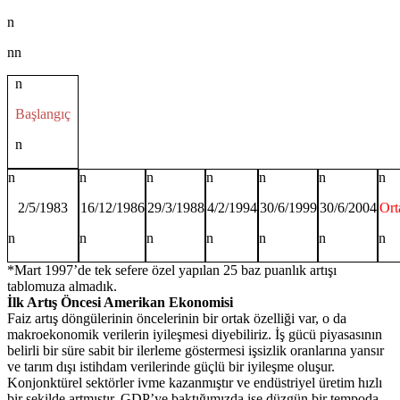
n
nn
n
Başlangıç
n
n
n
n
n
n
n
n
2/5/1983
16/12/1986
29/3/1988
4/2/1994
30/6/1999
30/6/2004
Ort
n
n
n
n
n
n
n
*Mart 1997’de tek sefere özel yapılan 25 baz puanlık artışı
tablomuza almadık.
İlk Artış Öncesi Amerikan Ekonomisi
Faiz artış döngülerinin öncelerinin bir ortak özelliği var, o da
makroekonomik verilerin iyileşmesi diyebiliriz. İş gücü piyasasının
belirli bir süre sabit bir ilerleme göstermesi işsizlik oranlarına yansır
ve tarım dışı istihdam verilerinde güçlü bir iyileşme oluşur.
Konjonktürel sektörler ivme kazanmıştır ve endüstriyel üretim hızlı
bir şekilde artmıştır. GDP’ye baktığımızda ise düzgün bir tempoda