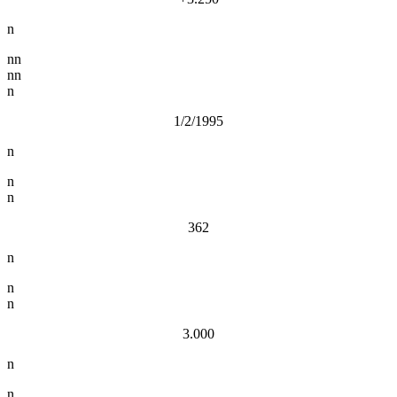
n
nn
nn
n
1/2/1995
n
n
n
362
n
n
n
3.000
n
n