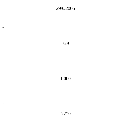
29/6/2006
n
n
n
729
n
n
n
1.000
n
n
n
5.250
n