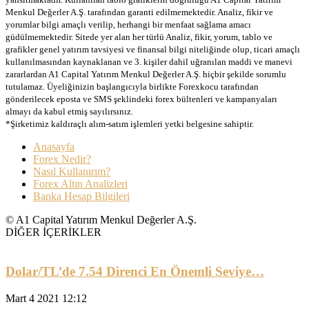
Menkul Değerler A.Ş. tarafından garanti edilmemektedir. Analiz, fikir ve
yorumlar bilgi amaçlı verilip, herhangi bir menfaat sağlama amacı
güdülmemektedir. Sitede yer alan her türlü Analiz, fikir, yorum, tablo ve
grafikler genel yatırım tavsiyesi ve finansal bilgi niteliğinde olup, ticari amaçlı
kullanılmasından kaynaklanan ve 3. kişiler dahil uğranılan maddi ve manevi
zararlardan A1 Capital Yatırım Menkul Değerler A.Ş. hiçbir şekilde sorumlu
tutulamaz. Üyeliğinizin başlangıcıyla birlikte Forexkocu tarafından
gönderilecek eposta ve SMS şeklindeki forex bültenleri ve kampanyaları
almayı da kabul etmiş sayılırsınız.
*Şirketimiz kaldıraçlı alım-satım işlemleri yetki belgesine sahiptir.
Anasayfa
Forex Nedir?
Nasıl Kullanırım?
Forex Altın Analizleri
Banka Hesap Bilgileri
© A1 Capital Yatırım Menkul Değerler A.Ş.
DİĞER İÇERİKLER
Dolar/TL’de 7.54 Direnci En Önemli Seviye…
Mart 4 2021 12:12