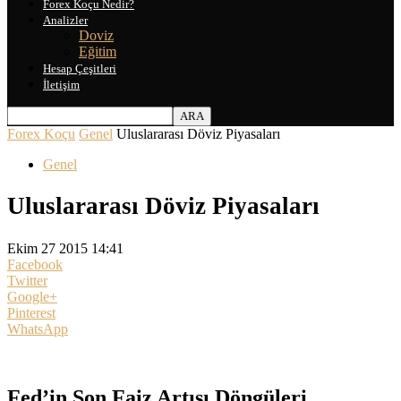
Forex Koçu Nedir?
Analizler
Doviz
Eğitim
Hesap Çeşitleri
İletişim
Forex Koçu
Genel
Uluslararası Döviz Piyasaları
Genel
Uluslararası Döviz Piyasaları
Ekim 27 2015 14:41
Facebook
Twitter
Google+
Pinterest
WhatsApp
Fed’in Son Faiz Artışı Döngüleri