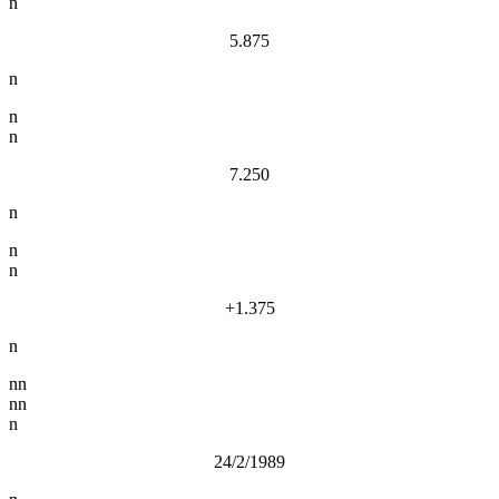
n
5.875
n
n
n
7.250
n
n
n
+1.375
n
nn
nn
n
24/2/1989