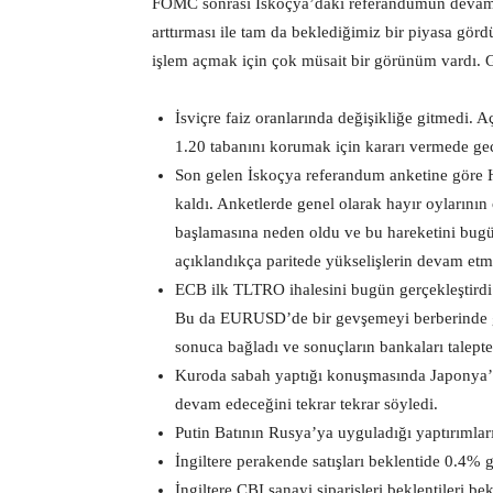
FOMC sonrası İskoçya’daki referandumun devam e
arttırması ile tam da beklediğimiz bir piyasa gö
işlem açmak için çok müsait bir görünüm vardı. 
İsviçre faiz oranlarında değişikliğe gitmedi. 
1.20 tabanını korumak için kararı vermede geci
Son gelen İskoçya referandum anketine göre Ha
kaldı. Anketlerde genel olarak hayır oyların
başlamasına neden oldu ve bu hareketini bug
açıklandıkça paritede yükselişlerin devam etm
ECB ilk TLTRO ihalesini bugün gerçekleştirdi.
Bu da EURUSD’de bir gevşemeyi berberinde ge
sonuca bağladı ve sonuçların bankaları talepte
Kuroda sabah yaptığı konuşmasında Japonya’
devam edeceğini tekrar tekrar söyledi.
Putin Batının Rusya’ya uyguladığı yaptırımları
İngiltere perakende satışları beklentide 0.4% 
İngiltere CBI sanayi siparişleri beklentileri bek