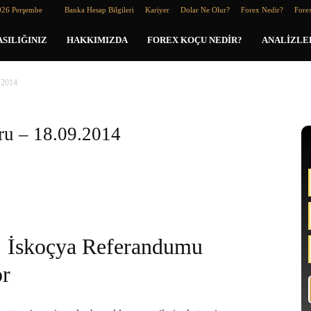
026 Perşembe
Banka Hesap Bilgileri
Kariyer
Dolar Ne Olur?
Forex Nedir?
Forex
SILIĞINIZ
HAKKIMIZDA
FOREX KOÇU NEDIR?
ANALIZLE
9.2014
oru – 18.09.2014
İskoçya Referandumu
or