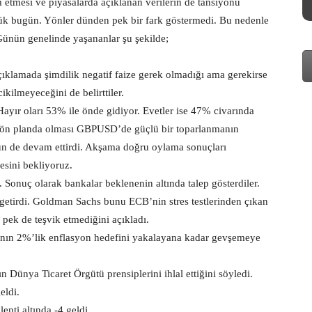
tmesi ve piyasalarda açıklanan verilerin de tansiyonu
rdük bugün. Yönler dünden pek bir fark göstermedi. Bu nedenle
Günün genelinde yaşananlar şu şekilde;
Açıklamada şimdilik negatif faize gerek olmadığı ama gerekirse
kilmeyeceğini de belirttiler.
yır oları 53% ile önde gidiyor. Evetler ise 47% civarında
ın ön planda olması GBPUSD’de güçlü bir toparlanmanın
ün de devam ettirdi. Akşama doğru oylama sonuçları
esini bekliyoruz.
 Sonuç olarak bankalar beklenenin altında talep gösterdiler.
tirdi. Goldman Sachs bunu ECB’nin stres testlerinden çıkan
 pek de teşvik etmediğini açıkladı.
nın 2%’lik enflasyon hedefini yakalayana kadar gevşemeye
n Dünya Ticaret Örgütü prensiplerini ihlal ettiğini söyledi.
geldi.
lenti altında -4 geldi.