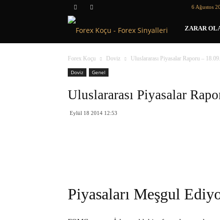
6 Ağustos 2
Forex
ZARAR OLA
Koçu
Forex Koçu
Doviz
Uluslararası Piyasalar Raporu – 18.0
Doviz
Genel
Uluslararası Piyasalar Rap
Eylül 18 2014 12:53
Piyasaları Meşgul Ediy