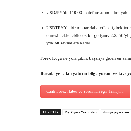
USDJPY’de 110.00 hedefine adım adım yaklaşı
USDTRY’de bir miktar daha yükseliş bekliyoru
etmesi beklenebilecek bir gelişme. 2.2350’yi 
yok bu seviyelere kadar.
Forex Koçu ile yola çıkın, başarıya giden en zah
Burada yer alan yatırım bilgi, yorum ve tavsiy
Canlı Forex Haber ve Yorumları için Tıklayın!
ETİKETLER
Dış Piyasa Yorumları
dünya piyasa yo