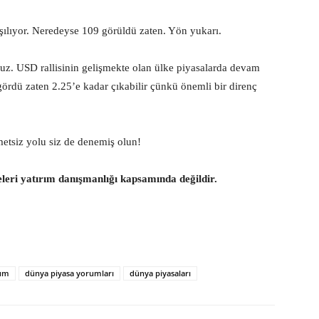
lıyor. Neredeyse 109 görüldü zaten. Yön yukarı.
z. USD rallisinin gelişmekte olan ülke piyasalarda devam
gördü zaten 2.25’e kadar çıkabilir çünkü önemli bir direnç
metsiz yolu siz de denemiş olun!
eleri yatırım danışmanlığı kapsamında değildir.
rum
dünya piyasa yorumları
dünya piyasaları