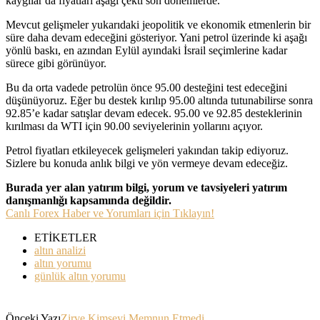
kaygılar da fiyatları aşağı çekti son dönemlerde.
Mevcut gelişmeler yukarıdaki jeopolitik ve ekonomik etmenlerin bir
süre daha devam edeceğini gösteriyor. Yani petrol üzerinde ki aşağı
yönlü baskı, en azından Eylül ayındaki İsrail seçimlerine kadar
sürece gibi görünüyor.
Bu da orta vadede petrolün önce 95.00 desteğini test edeceğini
düşünüyoruz. Eğer bu destek kırılıp 95.00 altında tutunabilirse sonra
92.85’e kadar satışlar devam edecek. 95.00 ve 92.85 desteklerinin
kırılması da WTI için 90.00 seviyelerinin yollarını açıyor.
Petrol fiyatları etkileyecek gelişmeleri yakından takip ediyoruz.
Sizlere bu konuda anlık bilgi ve yön vermeye devam edeceğiz.
Burada yer alan yatırım bilgi, yorum ve tavsiyeleri yatırım
danışmanlığı kapsamında değildir.
Canlı Forex Haber ve Yorumları için Tıklayın!
ETİKETLER
altın analizi
altın yorumu
günlük altın yorumu
Önceki Yazı
Zirve Kimseyi Memnun Etmedi