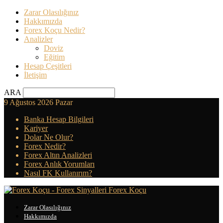
Zarar Olasılığınız
Hakkımızda
Forex Koçu Nedir?
Analizler
Doviz
Eğitim
Hesap Çeşitleri
İletişim
ARA
9 Ağustos 2026 Pazar
Banka Hesap Bilgileri
Kariyer
Dolar Ne Olur?
Forex Nedir?
Forex Altın Analizleri
Forex Anlık Yorumları
Nasıl FK Kullanırım?
Forex Koçu
Zarar Olasılığınız
Hakkımızda