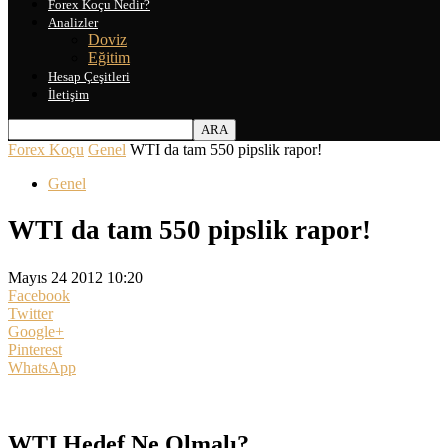
Forex Koçu Nedir?
Analizler
Doviz
Eğitim
Hesap Çeşitleri
İletişim
Forex Koçu
Genel
WTI da tam 550 pipslik rapor!
Genel
WTI da tam 550 pipslik rapor!
Mayıs 24 2012 10:20
Facebook
Twitter
Google+
Pinterest
WhatsApp
WTI Hedef Ne Olmalı?