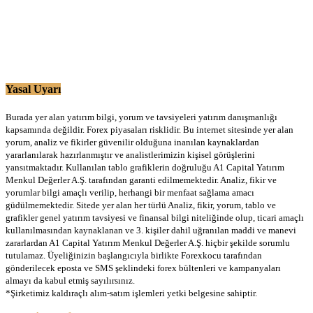
Yasal Uyarı
Burada yer alan yatırım bilgi, yorum ve tavsiyeleri yatırım danışmanlığı
kapsamında değildir. Forex piyasaları risklidir. Bu internet sitesinde yer alan
yorum, analiz ve fikirler güvenilir olduğuna inanılan kaynaklardan
yararlanılarak hazırlanmıştır ve analistlerimizin kişisel görüşlerini
yansıtmaktadır. Kullanılan tablo grafiklerin doğruluğu A1 Capital Yatırım
Menkul Değerler A.Ş. tarafından garanti edilmemektedir. Analiz, fikir ve
yorumlar bilgi amaçlı verilip, herhangi bir menfaat sağlama amacı
güdülmemektedir. Sitede yer alan her türlü Analiz, fikir, yorum, tablo ve
grafikler genel yatırım tavsiyesi ve finansal bilgi niteliğinde olup, ticari amaçlı
kullanılmasından kaynaklanan ve 3. kişiler dahil uğranılan maddi ve manevi
zararlardan A1 Capital Yatırım Menkul Değerler A.Ş. hiçbir şekilde sorumlu
tutulamaz. Üyeliğinizin başlangıcıyla birlikte Forexkocu tarafından
gönderilecek eposta ve SMS şeklindeki forex bültenleri ve kampanyaları
almayı da kabul etmiş sayılırsınız.
*Şirketimiz kaldıraçlı alım-satım işlemleri yetki belgesine sahiptir.