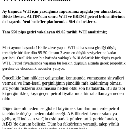
Ay başında WTI için yazdığımız raporumuz aşağıda yer almaktadır.
Döviz Destek, ALTIN’dan sonra WTI ve BRENT petrol beklentilerinde
de başarılı.
Yeni hedefler platformda. Sizi de bekleriz..
Tam 550 pips getiri yakalayan 09.05 tarihli WTI analizimiz;
Mart ayının başında 110 ile zirve yapan WTI daha sonra girdiği düşüş
trendiyle birlikte dün 95.50 ile son 3 ayın en düşük seviyelerine kadar
geriledi. Özellikle son bir haftada yaklaşık %10 dolarlık bir düşüş yaşadı
WTI. Petrol fiyatlarında yaşanan bu keskin düşüşün altında gerek jeopolitik
gerekse de ekonomik nedenler yatıyor.
Öncellikle İran nükleer çalışmaları konusunda yumuşama sinyalleri
vermesi ve İran-İsrail gerginliğinin şimdilik rafa kaldırılmış olması
arz yönlü risklerin azalmasına neden oldu son haftalarda. Bu da tabi
ki gerginlikle çıkışa geçen petrol fiyatlarında bir rahatlamaya neden
oldu.
Diğer önemli neden ise global büyüme sıkıntılarının ilerde petrol
talebinde düşüşe neden olabileceği. AB ülkeleri kemer sıkmaya
gidiyor, Hindistan ve Çin eski parlak günleri artık geride bıraktı,
ABD’de durum belirsiz. Tüm bu faktörlerin yarattığı talep yönlü