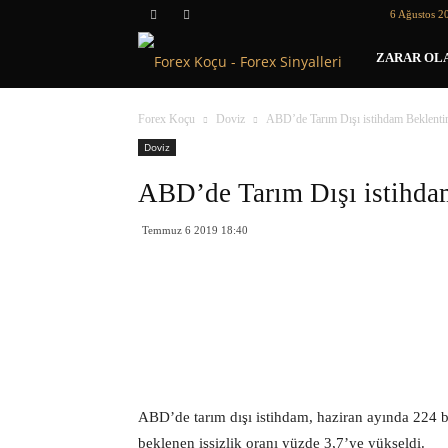
6 Ağustos 2
Forex
ZARAR OLA
Koçu
Forex Koçu
Doviz
ABD’de Tarım Dışı istihdam Beklenti
Doviz
ABD’de Tarım Dışı istihda
Temmuz 6 2019 18:40
ABD’de tarım dışı istihdam, haziran ayında 224 bi
beklenen işsizlik oranı yüzde 3,7’ye yükseldi.