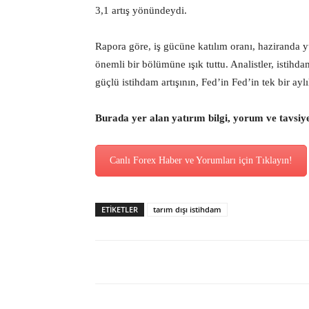
3,1 artış yönündeydi.
Rapora göre, iş gücüne katılım oranı, haziranda y
önemli bir bölümüne ışık tuttu. Analistler, istihda
güçlü istihdam artışının, Fed’in Fed’in tek bir a
Burada yer alan yatırım bilgi, yorum ve tavsiy
Canlı Forex Haber ve Yorumları için Tıklayın!
ETİKETLER
tarım dışı istihdam