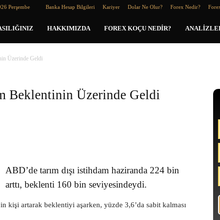
026 Perşembe
Banka Hesap Bilgileri
Kariyer
Dolar Ne Olur?
Forex Nedir?
Forex
SILIĞINIZ
HAKKIMIZDA
FOREX KOÇU NEDIR?
ANALIZLE
nin Üzerinde Geldi
m Beklentinin Üzerinde Geldi
ABD’de tarım dışı istihdam haziranda 224 bin
arttı, beklenti 160 bin seviyesindeydi.
n kişi artarak beklentiyi aşarken, yüzde 3,6’da sabit kalması