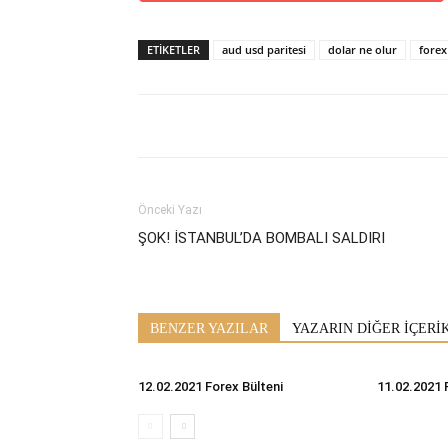
ETİKETLER
aud usd paritesi
dolar ne olur
forex
Önceki Yazı
ŞOK! İSTANBUL’DA BOMBALI SALDIRI
BENZER YAZILAR
YAZARIN DİĞER İÇERİ
12.02.2021 Forex Bülteni
11.02.2021 