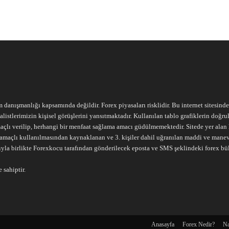
m danışmanlığı kapsamında değildir. Forex piyasaları risklidir. Bu internet sitesind
alistlerimizin kişisel görüşlerini yansıtmaktadır. Kullanılan tablo grafiklerin doğ
açlı verilip, herhangi bir menfaat sağlama amacı güdülmemektedir. Sitede yer alan he
ari amaçlı kullanılmasından kaynaklanan ve 3. kişiler dahil uğranılan maddi ve mane
ıyla birlikte Forexkocu tarafından gönderilecek eposta ve SMS şeklindeki forex bü
 sahiptir.
Anasayfa
Forex Nedir?
Na