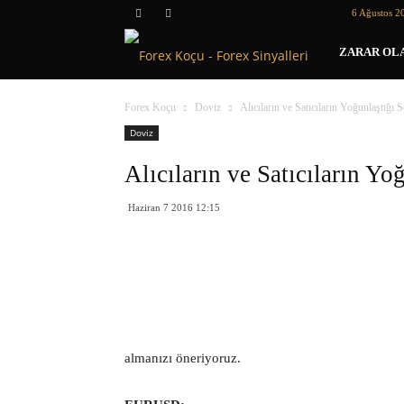
6 Ağustos 2
Forex
ZARAR OLA
Koçu
Forex Koçu
Doviz
Alıcıların ve Satıcıların Yoğunlaştığı 
Doviz
Alıcıların ve Satıcıların Yo
Haziran 7 2016 12:15
almanızı öneriyoruz.