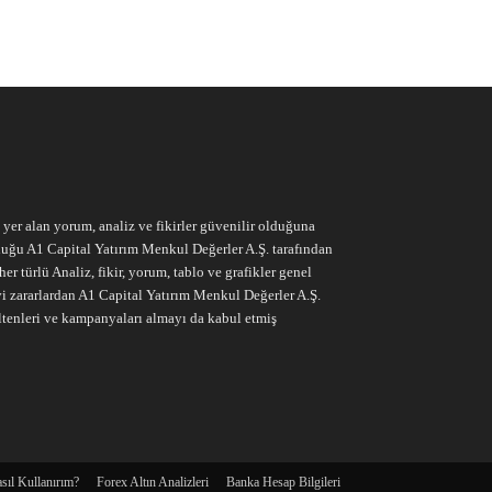
e yer alan yorum, analiz ve fikirler güvenilir olduğuna
ruluğu A1 Capital Yatırım Menkul Değerler A.Ş. tarafından
r türlü Analiz, fikir, yorum, tablo ve grafikler genel
vi zararlardan A1 Capital Yatırım Menkul Değerler A.Ş.
ltenleri ve kampanyaları almayı da kabul etmiş
sıl Kullanırım?
Forex Altın Analizleri
Banka Hesap Bilgileri