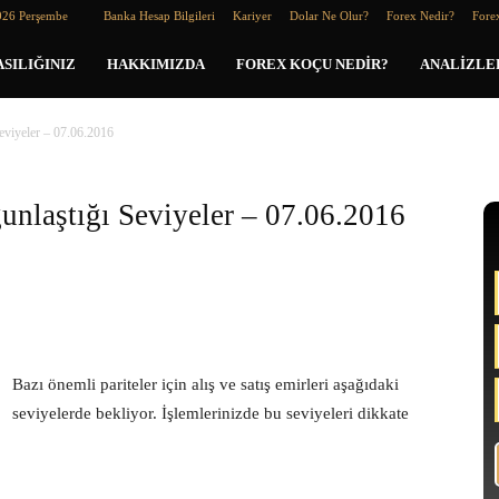
026 Perşembe
Banka Hesap Bilgileri
Kariyer
Dolar Ne Olur?
Forex Nedir?
Forex
SILIĞINIZ
HAKKIMIZDA
FOREX KOÇU NEDIR?
ANALIZLE
Seviyeler – 07.06.2016
ğunlaştığı Seviyeler – 07.06.2016
Bazı önemli pariteler için alış ve satış emirleri aşağıdaki
seviyelerde bekliyor. İşlemlerinizde bu seviyeleri dikkate