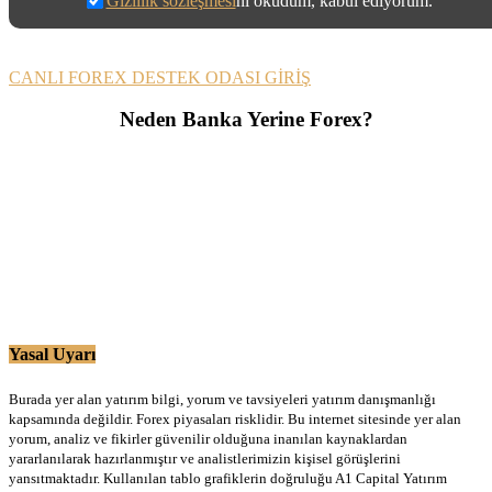
Gizlilik sözleşmesi
ni okudum, kabul ediyorum.
CANLI FOREX DESTEK ODASI GİRİŞ
Neden Banka Yerine Forex?
Yasal Uyarı
Burada yer alan yatırım bilgi, yorum ve tavsiyeleri yatırım danışmanlığı
kapsamında değildir. Forex piyasaları risklidir. Bu internet sitesinde yer alan
yorum, analiz ve fikirler güvenilir olduğuna inanılan kaynaklardan
yararlanılarak hazırlanmıştır ve analistlerimizin kişisel görüşlerini
yansıtmaktadır. Kullanılan tablo grafiklerin doğruluğu A1 Capital Yatırım