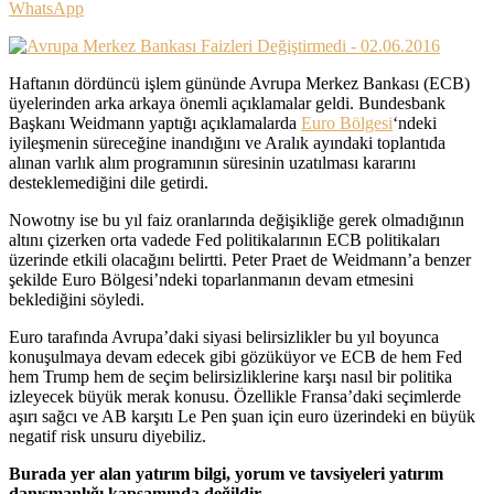
WhatsApp
Haftanın dördüncü işlem gününde Avrupa Merkez Bankası (ECB)
üyelerinden arka arkaya önemli açıklamalar geldi. Bundesbank
Başkanı Weidmann yaptığı açıklamalarda
Euro Bölgesi
‘ndeki
iyileşmenin süreceğine inandığını ve Aralık ayındaki toplantıda
alınan varlık alım programının süresinin uzatılması kararını
desteklemediğini dile getirdi.
Nowotny ise bu yıl faiz oranlarında değişikliğe gerek olmadığının
altını çizerken orta vadede Fed politikalarının ECB politikaları
üzerinde etkili olacağını belirtti. Peter Praet de Weidmann’a benzer
şekilde Euro Bölgesi’ndeki toparlanmanın devam etmesini
beklediğini söyledi.
Euro tarafında Avrupa’daki siyasi belirsizlikler bu yıl boyunca
konuşulmaya devam edecek gibi gözüküyor ve ECB de hem Fed
hem Trump hem de seçim belirsizliklerine karşı nasıl bir politika
izleyecek büyük merak konusu. Özellikle Fransa’daki seçimlerde
aşırı sağcı ve AB karşıtı Le Pen şuan için euro üzerindeki en büyük
negatif risk unsuru diyebiliz.
Burada yer alan yatırım bilgi, yorum ve tavsiyeleri yatırım
danışmanlığı kapsamında değildir.