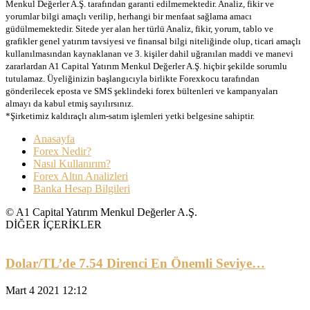
Menkul Değerler A.Ş. tarafından garanti edilmemektedir. Analiz, fikir ve
yorumlar bilgi amaçlı verilip, herhangi bir menfaat sağlama amacı
güdülmemektedir. Sitede yer alan her türlü Analiz, fikir, yorum, tablo ve
grafikler genel yatırım tavsiyesi ve finansal bilgi niteliğinde olup, ticari amaçlı
kullanılmasından kaynaklanan ve 3. kişiler dahil uğranılan maddi ve manevi
zararlardan A1 Capital Yatırım Menkul Değerler A.Ş. hiçbir şekilde sorumlu
tutulamaz. Üyeliğinizin başlangıcıyla birlikte Forexkocu tarafından
gönderilecek eposta ve SMS şeklindeki forex bültenleri ve kampanyaları
almayı da kabul etmiş sayılırsınız.
*Şirketimiz kaldıraçlı alım-satım işlemleri yetki belgesine sahiptir.
Anasayfa
Forex Nedir?
Nasıl Kullanırım?
Forex Altın Analizleri
Banka Hesap Bilgileri
© A1 Capital Yatırım Menkul Değerler A.Ş.
DİĞER İÇERİKLER
Dolar/TL’de 7.54 Direnci En Önemli Seviye…
Mart 4 2021 12:12