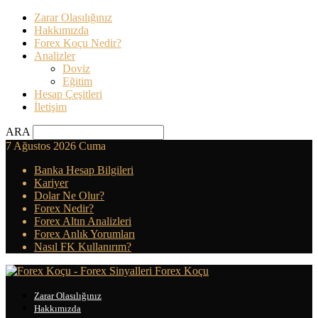
Zarar Olasılığınız
Hakkımızda
Forex Koçu Nedir?
Analizler
Doviz
Eğitim
Hesap Çeşitleri
İletişim
ARA
7 Ağustos 2026 Cuma
Banka Hesap Bilgileri
Kariyer
Dolar Ne Olur?
Forex Nedir?
Forex Altın Analizleri
Forex Anlık Yorumları
Nasıl FK Kullanırım?
Forex Koçu
Zarar Olasılığınız
Hakkımızda