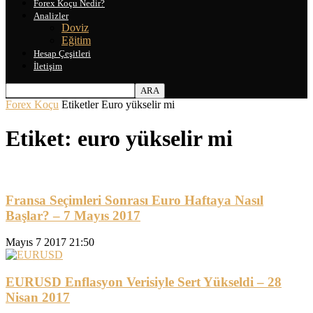
Forex Koçu Nedir?
Analizler
Doviz
Eğitim
Hesap Çeşitleri
İletişim
Forex Koçu
Etiketler
Euro yükselir mi
Etiket: euro yükselir mi
Fransa Seçimleri Sonrası Euro Haftaya Nasıl
Başlar? – 7 Mayıs 2017
Mayıs 7 2017 21:50
EURUSD Enflasyon Verisiyle Sert Yükseldi – 28
Nisan 2017