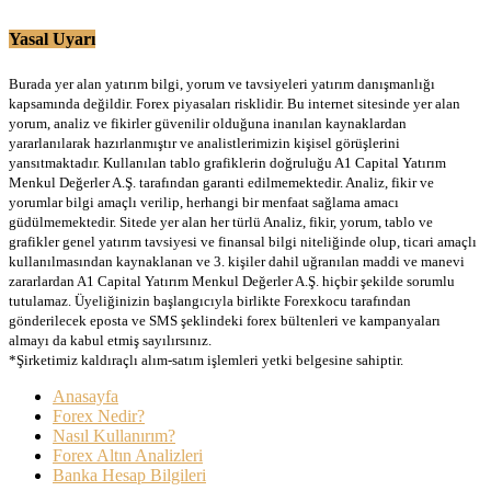
Yasal Uyarı
Burada yer alan yatırım bilgi, yorum ve tavsiyeleri yatırım danışmanlığı
kapsamında değildir. Forex piyasaları risklidir. Bu internet sitesinde yer alan
yorum, analiz ve fikirler güvenilir olduğuna inanılan kaynaklardan
yararlanılarak hazırlanmıştır ve analistlerimizin kişisel görüşlerini
yansıtmaktadır. Kullanılan tablo grafiklerin doğruluğu A1 Capital Yatırım
Menkul Değerler A.Ş. tarafından garanti edilmemektedir. Analiz, fikir ve
yorumlar bilgi amaçlı verilip, herhangi bir menfaat sağlama amacı
güdülmemektedir. Sitede yer alan her türlü Analiz, fikir, yorum, tablo ve
grafikler genel yatırım tavsiyesi ve finansal bilgi niteliğinde olup, ticari amaçlı
kullanılmasından kaynaklanan ve 3. kişiler dahil uğranılan maddi ve manevi
zararlardan A1 Capital Yatırım Menkul Değerler A.Ş. hiçbir şekilde sorumlu
tutulamaz. Üyeliğinizin başlangıcıyla birlikte Forexkocu tarafından
gönderilecek eposta ve SMS şeklindeki forex bültenleri ve kampanyaları
almayı da kabul etmiş sayılırsınız.
*Şirketimiz kaldıraçlı alım-satım işlemleri yetki belgesine sahiptir.
Anasayfa
Forex Nedir?
Nasıl Kullanırım?
Forex Altın Analizleri
Banka Hesap Bilgileri