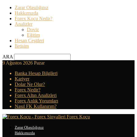
Zarar Olasılığınız
Hakkımızda
Forex Koçu Nedir?
Analizler
Doviz
Eğitim
Hesap Çeşitleri
İletişim
ARA
9 Ağustos 2026 Pazar
Banka Hesap Bilgileri
Kariyer
Dolar Ne Olur?
Forex Nedir?
Forex Altın Analizleri
Forex Anlık Yorumları
Nasıl FK Kullanırım?
Forex Koçu
Zarar Olasılığınız
Hakkımızda