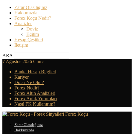
Zarar Olasılığınız
Hakkımızda
Forex Koçu Nedir?
Analizler
Doviz
Eğitim
Hesap Çeşitleri
İletişim
ARA
7 Ağustos 2026 Cuma
Banka Hesap Bilgileri
Kariyer
Dolar Ne Olur?
Forex Nedir?
Forex Altın Analizleri
Forex Anlık Yorumları
Nasıl FK Kullanırım?
Forex Koçu
Zarar Olasılığınız
Hakkımızda