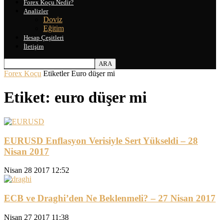
Forex Koçu Nedir?
Analizler
Doviz
Eğitim
Hesap Çeşitleri
İletişim
Forex Koçu
Etiketler
Euro düşer mi
Etiket: euro düşer mi
EURUSD Enflasyon Verisiyle Sert Yükseldi – 28
Nisan 2017
Nisan 28 2017 12:52
ECB ve Draghi’den Ne Beklenmeli? – 27 Nisan 2017
Nisan 27 2017 11:38