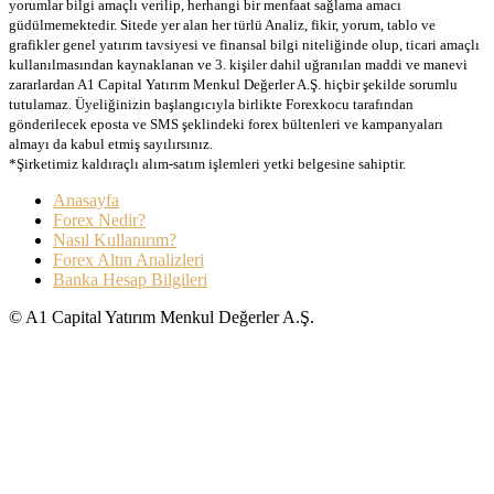
yorumlar bilgi amaçlı verilip, herhangi bir menfaat sağlama amacı
güdülmemektedir. Sitede yer alan her türlü Analiz, fikir, yorum, tablo ve
grafikler genel yatırım tavsiyesi ve finansal bilgi niteliğinde olup, ticari amaçlı
kullanılmasından kaynaklanan ve 3. kişiler dahil uğranılan maddi ve manevi
zararlardan A1 Capital Yatırım Menkul Değerler A.Ş. hiçbir şekilde sorumlu
tutulamaz. Üyeliğinizin başlangıcıyla birlikte Forexkocu tarafından
gönderilecek eposta ve SMS şeklindeki forex bültenleri ve kampanyaları
almayı da kabul etmiş sayılırsınız.
*Şirketimiz kaldıraçlı alım-satım işlemleri yetki belgesine sahiptir.
Anasayfa
Forex Nedir?
Nasıl Kullanırım?
Forex Altın Analizleri
Banka Hesap Bilgileri
© A1 Capital Yatırım Menkul Değerler A.Ş.