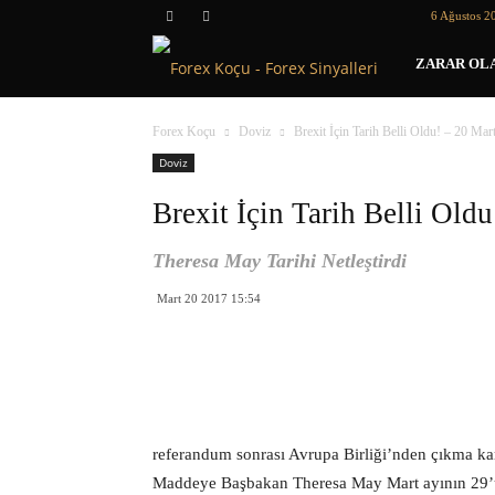
6 Ağustos 2
Forex
ZARAR OLA
Koçu
Forex Koçu
Doviz
Brexit İçin Tarih Belli Oldu! – 20 Mar
Doviz
Brexit İçin Tarih Belli Old
Theresa May Tarihi Netleştirdi
Mart 20 2017 15:54
referandum sonrası Avrupa Birliği’nden çıkma karar
Maddeye Başbakan Theresa May Mart ayının 29’