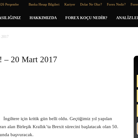
026 Perşembe
Banka Hesap Bilgileri
Kariyer
Dolar Ne Olur?
Forex Nedir?
Forex
SILIĞINIZ
HAKKIMIZDA
FOREX KOÇU NEDIR?
ANALIZLE
t 2017
u! – 20 Mart 2017
İngiltere için kritik gün belli oldu. Geçtiğimiz yıl yapılan
ı alan Birleşik Krallık’ta Brexit sürecini başlatacak olan 50.
unda başvuracak.