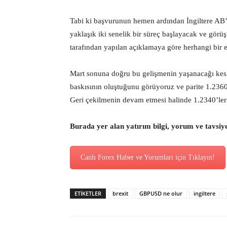
Tabi ki başvurunun hemen ardından İngiltere AB
yaklaşık iki senelik bir süreç başlayacak ve gö
tarafından yapılan açıklamaya göre herhangi bir 
Mart sonuna doğru bu gelişmenin yaşanacağı kesi
baskısının oluştuğunu görüyoruz ve parite 1.2360
Geri çekilmenin devam etmesi halinde 1.2340’leri
Burada yer alan yatırım bilgi, yorum ve tavsiy
Canlı Forex Haber ve Yorumları için Tıklayın!
ETİKETLER
brexit
GBPUSD ne olur
ingiltere