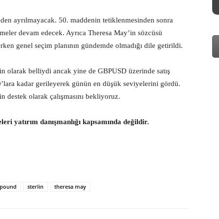
’den ayrılmayacak. 50. maddenin tetiklenmesinden sonra
rüşmeler devam edecek. Ayrıca Theresa May’in sözcüsü
erken genel seçim planının gündemde olmadığı dile getirildi.
n olarak belliydi ancak yine de GBPUSD üzerinde satış
’lara kadar gerileyerek günün en düşük seviyelerini gördü.
n destek olarak çalışmasını bekliyoruz.
eleri yatırım danışmanlığı kapsamında değildir.
pound
sterlin
theresa may