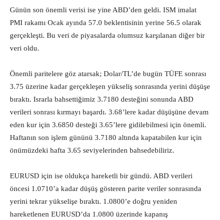
Günün son önemli verisi ise yine ABD’den geldi. ISM imalat
PMI rakamı Ocak ayında 57.0 beklentisinin yerine 56.5 olarak
gerçekleşti. Bu veri de piyasalarda olumsuz karşılanan diğer bir
veri oldu.
Önemli paritelere göz atarsak; Dolar/TL’de bugün TÜFE sonrası
3.75 üzerine kadar gerçekleşen yükseliş sonrasında yerini düşüşe
bıraktı. Israrla bahsettiğimiz 3.7180 desteğini sonunda ABD
verileri sonrası kırmayı başardı. 3.68’lere kadar düşüşüne devam
eden kur için 3.6850 desteği 3.65’lere gidilebilmesi için önemli.
Haftanın son işlem gününü 3.7180 altında kapatabilen kur için
önümüzdeki hafta 3.65 seviyelerinden bahsedebiliriz.
EURUSD için ise oldukça hareketli bir gündü. ABD verileri
öncesi 1.0710’a kadar düşüş gösteren parite veriler sonrasında
yerini tekrar yükselişe bıraktı. 1.0800’e doğru yeniden
hareketlenen EURUSD’da 1.0800 üzerinde kapanış