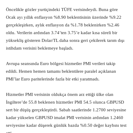
Öncelikle gözler yurtiçindeki TÜFE verisindeydi. Buna göre
Ocak ayı yıllık enflasyon %8.90 beklentisinin üzerinde %9.22
gerçekleşirken, aylık enflasyon da %1.78 beklenirken %2.46
oldu. Verilerin ardından 3.74’ten 3.75’e kadar kısa süreli bir
yüksekliş gösteren Dolar/TL daha sonra geri çekilerek tarım dışı
istihdam verisini beklemeye başladı.
Avrupa seansında Euro bölgesi hizmetler PMI verileri takip
edildi. Hemen hemen tamamı beklentilere paralel açıklanan
PMI’lar Euro paritelerinde fazla bir etki yaratmadı.
Hizmetler PMI verisinin oldukça önem arz ettiği ülke olan
İngiltere’de 55.8 beklenen hizmetler PMI 54.5 olunca GBPUSD
sert bir düşüş gerçekleştirdi. Sabah saatlerinde 1.2700 seviyesine
kadar yükselen GBPUSD imalat PMI verisinin ardından 1.2460
seviyesine kadar düşerek günlük bazda %0.50 değer kaybını test