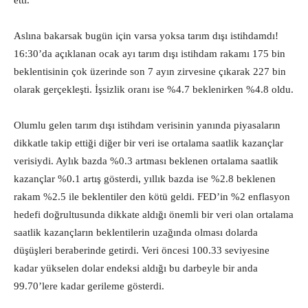
etti.
Aslına bakarsak bugün için varsa yoksa tarım dışı istihdamdı!
16:30’da açıklanan ocak ayı tarım dışı istihdam rakamı 175 bin
beklentisinin çok üzerinde son 7 ayın zirvesine çıkarak 227 bin
olarak gerçekleşti. İşsizlik oranı ise %4.7 beklenirken %4.8 oldu.
Olumlu gelen tarım dışı istihdam verisinin yanında piyasaların
dikkatle takip ettiği diğer bir veri ise ortalama saatlik kazançlar
verisiydi. Aylık bazda %0.3 artması beklenen ortalama saatlik
kazançlar %0.1 artış gösterdi, yıllık bazda ise %2.8 beklenen
rakam %2.5 ile beklentiler den kötü geldi. FED’in %2 enflasyon
hedefi doğrultusunda dikkate aldığı önemli bir veri olan ortalama
saatlik kazançların beklentilerin uzağında olması dolarda
düşüşleri beraberinde getirdi. Veri öncesi 100.33 seviyesine
kadar yükselen dolar endeksi aldığı bu darbeyle bir anda
99.70’lere kadar gerileme gösterdi.