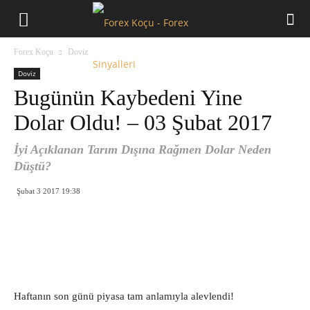
Forex
Forex Koçu
Doviz
Koçu
Doviz
Bugünün Kaybedeni Yine
Dolar Oldu! – 03 Şubat 2017
İyi Açıklanan Tarım Dışına Rağmen Dolar Neden
Düştü?
Şubat 3 2017 19:38
Haftanın son günü piyasa tam anlamıyla alevlendi!