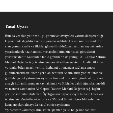
Yasal Uyarı
Burada yer alan yatırım bilgi, yorum ve tavsiyeleri yatırım danışmanlığı
kapsamında değildir. Forex piyasaları risklidir. Bu internet sitesinde yer
alan yorum, analiz ve fikirler güvenilir olduğuna inanılan kaynaklardan
yararlanılarak hazırlanmıştır ve analistlerimizin kişisel görüşlerini
yansıtmaktadır. Kullanılan tablo grafiklerin doğruluğu A1 Capital Yatırım
Menkul Değerler A.Ş. tarafından garanti edilmemektedir. Analiz, fikir ve
yorumlar bilgi amaçlı verilip, herhangi bir menfaat sağlama amacı
güdülmemektedir. Sitede yer alan her türlü Analiz, fikir, yorum, tablo ve
grafikler genel yatırım tavsiyesi ve finansal bilgi niteliğinde olup, ticari
amaçlı kullanılmasından kaynaklanan ve 3. kişiler dahil uğranılan maddi
ve manevi zararlardan A1 Capital Yatırım Menkul Değerler A.Ş. hiçbir
şekilde sorumlu tutulamaz. Üyeliğinizin başlangıcıyla birlikte Forexkocu
tarafından gönderilecek eposta ve SMS şeklindeki forex bültenleri ve
kampanyaları almayı da kabul etmiş sayılırsınız.
*Şirketimiz kaldıraçlı alım-satım işlemleri yetki belgesine sahiptir.