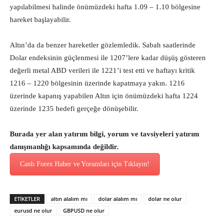
yapılabilmesi halinde önümüzdeki hafta 1.09 – 1.10 bölgesine
hareket başlayabilir.
Altın’da da benzer hareketler gözlemledik. Sabah saatlerinde
Dolar endeksinin güçlenmesi ile 1207’lere kadar düşüş gösteren
değerli metal ABD verileri ile 1221’i test etti ve haftayı kritik
1216 – 1220 bölgesinin üzerinde kapatmaya yakın. 1216
üzerinde kapanış yapabilen Altın için önümüzdeki hafta 1224
üzerinde 1235 hedefi gerçeğe dönüşebilir.
Burada yer alan yatırım bilgi, yorum ve tavsiyeleri yatırım
danışmanlığı kapsamında değildir.
Canlı Forex Haber ve Yorumları için Tıklayın!
ETİKETLER
altın alalım mı
dolar alalım mı
dolar ne olur
eurusd ne olur
GBPUSD ne olur