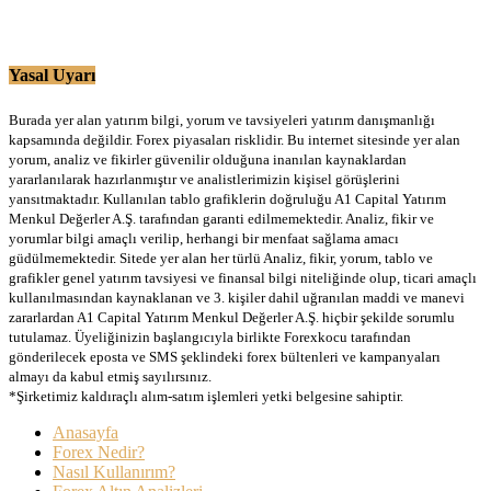
Yasal Uyarı
Burada yer alan yatırım bilgi, yorum ve tavsiyeleri yatırım danışmanlığı
kapsamında değildir. Forex piyasaları risklidir. Bu internet sitesinde yer alan
yorum, analiz ve fikirler güvenilir olduğuna inanılan kaynaklardan
yararlanılarak hazırlanmıştır ve analistlerimizin kişisel görüşlerini
yansıtmaktadır. Kullanılan tablo grafiklerin doğruluğu A1 Capital Yatırım
Menkul Değerler A.Ş. tarafından garanti edilmemektedir. Analiz, fikir ve
yorumlar bilgi amaçlı verilip, herhangi bir menfaat sağlama amacı
güdülmemektedir. Sitede yer alan her türlü Analiz, fikir, yorum, tablo ve
grafikler genel yatırım tavsiyesi ve finansal bilgi niteliğinde olup, ticari amaçlı
kullanılmasından kaynaklanan ve 3. kişiler dahil uğranılan maddi ve manevi
zararlardan A1 Capital Yatırım Menkul Değerler A.Ş. hiçbir şekilde sorumlu
tutulamaz. Üyeliğinizin başlangıcıyla birlikte Forexkocu tarafından
gönderilecek eposta ve SMS şeklindeki forex bültenleri ve kampanyaları
almayı da kabul etmiş sayılırsınız.
*Şirketimiz kaldıraçlı alım-satım işlemleri yetki belgesine sahiptir.
Anasayfa
Forex Nedir?
Nasıl Kullanırım?