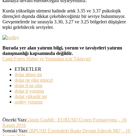
kalmaya devam edebileceğini söyleyebiliriz.
Kurda yükselişin sürmesi halinde artık 3.35 ve 3.37 psikolojik
dirençleri dışında dikkat çekebileceğimiz bir seviye bulunmuyor.
Gevşemelerde ise sırasıyla 3.30, 3.27 ve 3.25 bölgeleri düşüşlere
tepki gelebilecek seviyeler.
Burada yer alan yatırım bilgi, yorum ve tavsiyeleri yatırım
danışmanlığı kapsamında değildir.
Canlı Forex Haber ve Yorumları için Tıklayın!
ETİKETLER
dolar düşer mi
dolar ne olur güncel
dolar tl ne olur
dolar tl yorumu
dolar yükselir mi
usdtry yorumu
Önceki Yazı
Günün Grafiği : EURUSD Üçgen Formasyonu – 16
Kasım 2016
Sonraki Yazı
GBPUSD Üzerindeki Baskı Devam Edecek Mi? – 16