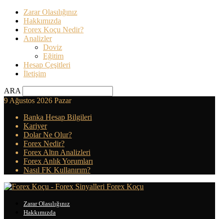
Zarar Olasılığınız
Hakkımızda
Forex Koçu Nedir?
Analizler
Doviz
Eğitim
Hesap Çeşitleri
İletişim
ARA
9 Ağustos 2026 Pazar
Banka Hesap Bilgileri
Kariyer
Dolar Ne Olur?
Forex Nedir?
Forex Altın Analizleri
Forex Anlık Yorumları
Nasıl FK Kullanırım?
Forex Koçu
Zarar Olasılığınız
Hakkımızda