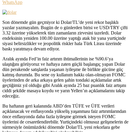
WhatsApp
Son dönemde gün geçmiyor ki Dolar/TL’de yeni rekor başlıklı
yazılar yazmayalım. Bugün de o günlerden birisi ve USD/TRY çifti
3.32 üzerine yükselerek tüm zamanların zirvesini tazeledi. Dolar
endeksinin yeniden 100.00 üzerine yaptığı atak bir yana yurtiçinde
siyasi belirsizlikler ve jeopolitik riskler hala Türk Lirası üzerinde
baskı yaratmaya devam ediyor.
Aralık ayında Fed’in faiz artırım ihtimallerinin ise %90.6’ya
ulaştığını görüyoruz ve haftaya zaten güçlü başlangıç yapan Dolar
dün perakende satışlarda yaşanan iyileşme ile birlikte gücüne güç
katmış durumda. Bu sene oy kullanım hakkı olan-olmayan FOMC
üyelerinden de arka arkaya gelen şahin tondaki açıklamalar artık
geçtiğimiz yıl olduğu gibi Aralık ayında 25 baz puanlık faiz artışını
ciddi şekilde masaya koydu ve yarın Yellen’ın açıklamalarını takip
edeceğiz.
Bu haftanın geri kalanında ABD’den TÜFE ve ÜFE verileri
açıklanacak ve enflasyonda yükseliş yaşanması faiz artırımlarından
önce enflasyonda daha fazla iyileşme görmek isteyen FOMC
üyelerini de cesaretlendirebilir. Yurtiçindeki olmusuz gelişmelerin de
sürmesiyle önümüzdeki dönemde Dolar/TL yeni rekorlara gebe