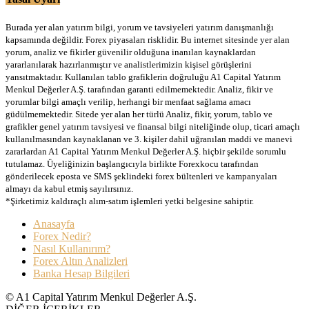
Burada yer alan yatırım bilgi, yorum ve tavsiyeleri yatırım danışmanlığı
kapsamında değildir. Forex piyasaları risklidir. Bu internet sitesinde yer alan
yorum, analiz ve fikirler güvenilir olduğuna inanılan kaynaklardan
yararlanılarak hazırlanmıştır ve analistlerimizin kişisel görüşlerini
yansıtmaktadır. Kullanılan tablo grafiklerin doğruluğu A1 Capital Yatırım
Menkul Değerler A.Ş. tarafından garanti edilmemektedir. Analiz, fikir ve
yorumlar bilgi amaçlı verilip, herhangi bir menfaat sağlama amacı
güdülmemektedir. Sitede yer alan her türlü Analiz, fikir, yorum, tablo ve
grafikler genel yatırım tavsiyesi ve finansal bilgi niteliğinde olup, ticari amaçlı
kullanılmasından kaynaklanan ve 3. kişiler dahil uğranılan maddi ve manevi
zararlardan A1 Capital Yatırım Menkul Değerler A.Ş. hiçbir şekilde sorumlu
tutulamaz. Üyeliğinizin başlangıcıyla birlikte Forexkocu tarafından
gönderilecek eposta ve SMS şeklindeki forex bültenleri ve kampanyaları
almayı da kabul etmiş sayılırsınız.
*Şirketimiz kaldıraçlı alım-satım işlemleri yetki belgesine sahiptir.
Anasayfa
Forex Nedir?
Nasıl Kullanırım?
Forex Altın Analizleri
Banka Hesap Bilgileri
© A1 Capital Yatırım Menkul Değerler A.Ş.