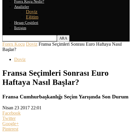
Forex Koçu Nedir?
Analizler
Doviz
Eğitim
Hesap Çeşitleri
İletişim
Forex Koçu
Doviz
Fransa Seçimleri Sonrası Euro Haftaya Nasıl
Başlar?
Doviz
Fransa Seçimleri Sonrası Euro
Haftaya Nasıl Başlar?
Fransa Cumhurbaşkanlığı Seçim Yarışında Son Durum
Nisan 23 2017 22:01
Facebook
Twitter
Google+
Pinterest