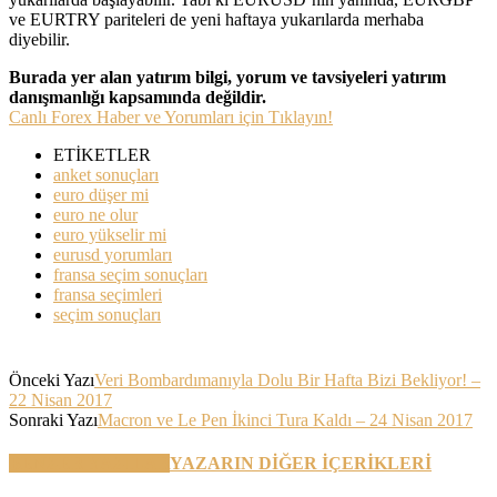
ve EURTRY pariteleri de yeni haftaya yukarılarda merhaba
diyebilir.
Burada yer alan yatırım bilgi, yorum ve tavsiyeleri yatırım
danışmanlığı kapsamında değildir.
Canlı Forex Haber ve Yorumları için Tıklayın!
ETİKETLER
anket sonuçları
euro düşer mi
euro ne olur
euro yükselir mi
eurusd yorumları
fransa seçim sonuçları
fransa seçimleri
seçim sonuçları
Önceki Yazı
Veri Bombardımanıyla Dolu Bir Hafta Bizi Bekliyor! –
22 Nisan 2017
Sonraki Yazı
Macron ve Le Pen İkinci Tura Kaldı – 24 Nisan 2017
BENZER YAZILAR
YAZARIN DİĞER İÇERİKLERİ