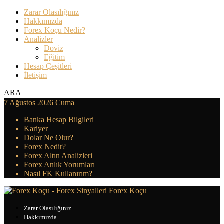
Zarar Olasılığınız
Hakkımızda
Forex Koçu Nedir?
Analizler
Doviz
Eğitim
Hesap Çeşitleri
İletişim
ARA
7 Ağustos 2026 Cuma
Banka Hesap Bilgileri
Kariyer
Dolar Ne Olur?
Forex Nedir?
Forex Altın Analizleri
Forex Anlık Yorumları
Nasıl FK Kullanırım?
Forex Koçu
Zarar Olasılığınız
Hakkımızda