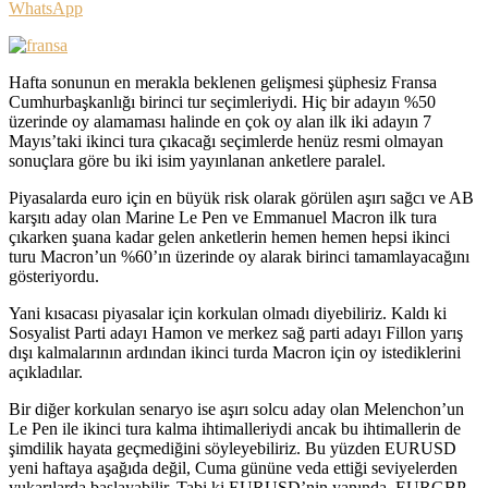
WhatsApp
Hafta sonunun en merakla beklenen gelişmesi şüphesiz Fransa
Cumhurbaşkanlığı birinci tur seçimleriydi. Hiç bir adayın %50
üzerinde oy alamaması halinde en çok oy alan ilk iki adayın 7
Mayıs’taki ikinci tura çıkacağı seçimlerde henüz resmi olmayan
sonuçlara göre bu iki isim yayınlanan anketlere paralel.
Piyasalarda euro için en büyük risk olarak görülen aşırı sağcı ve AB
karşıtı aday olan Marine Le Pen ve Emmanuel Macron ilk tura
çıkarken şuana kadar gelen anketlerin hemen hemen hepsi ikinci
turu Macron’un %60’ın üzerinde oy alarak birinci tamamlayacağını
gösteriyordu.
Yani kısacası piyasalar için korkulan olmadı diyebiliriz. Kaldı ki
Sosyalist Parti adayı Hamon ve merkez sağ parti adayı Fillon yarış
dışı kalmalarının ardından ikinci turda Macron için oy istediklerini
açıkladılar.
Bir diğer korkulan senaryo ise aşırı solcu aday olan Melenchon’un
Le Pen ile ikinci tura kalma ihtimalleriydi ancak bu ihtimallerin de
şimdilik hayata geçmediğini söyleyebiliriz. Bu yüzden EURUSD
yeni haftaya aşağıda değil, Cuma gününe veda ettiği seviyelerden
yukarılarda başlayabilir. Tabi ki EURUSD’nin yanında, EURGBP