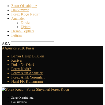
Zarar Olasılığınız
Hakkımızda
Forex Koçu Nedir?
Analizler
Doviz
Eğitim
Hesap Çeşitleri
İletişim
ARA
9 Ağustos 2026 Pazar
Banka Hesap Bilgileri
Kariyer
Dolar Ne Olur?
Forex Nedir?
Forex Altın Analizleri
Forex Anlık Yorumları
Nasıl FK Kullanırım?
Forex Koçu
Zarar Olasılığınız
Hakkımızda