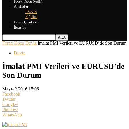
Forex Koçu Nedir?
Analizler
Doviz
Eğitim
Hesap Çeşitleri
İletişim
Forex Koçu
Doviz
İmalat PMI Verileri ve EURUSD’de Son Durum
Doviz
İmalat PMI Verileri ve EURUSD’de
Son Durum
Mayıs 2 2016 15:06
Facebook
Twitter
Google+
Pinterest
WhatsApp