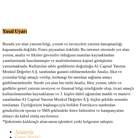
Yasal Uyarı
Burada yer alan yatırım bilgi, yorum ve tavsiyeleri yatırım danışmanlığı
kapsamında değildir. Forex piyasaları risklidir. Bu internet sitesinde yer alan
yorum, analiz ve fikirler güvenilir olduğuna inanılan kaynaklardan
yararlanılarak hazırlanmıştır ve analistlerimizin kişisel görüşlerini
yansıtmaktadır. Kullanılan tablo grafiklerin doğruluğu A1 Capital Yatırım
Menkul Değerler A.Ş. tarafından garanti edilmemektedir. Analiz, fikir ve
yorumlar bilgi amaçlı verilip, herhangi bir menfaat sağlama amacı
güdülmemektedir. Sitede yer alan her türlü Analiz, fikir, yorum, tablo ve
grafikler genel yatırım tavsiyesi ve finansal bilgi niteliğinde olup, ticari amaçlı
kullanılmasından kaynaklanan ve 3. kişiler dahil uğranılan maddi ve manevi
zararlardan A1 Capital Yatırım Menkul Değerler A.Ş. hiçbir şekilde sorumlu
tutulamaz. Üyeliğinizin başlangıcıyla birlikte Forexkocu tarafından
gönderilecek eposta ve SMS şeklindeki forex bültenleri ve kampanyaları
almayı da kabul etmiş sayılırsınız.
*Şirketimiz kaldıraçlı alım-satım işlemleri yetki belgesine sahiptir.
Anasayfa
Forex Nedir?