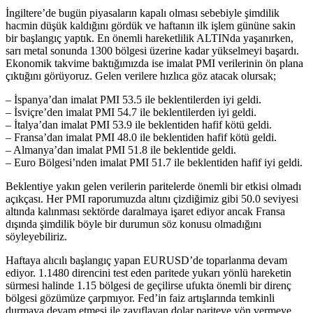
İngiltere’de bugün piyasaların kapalı olması sebebiyle şimdilik
hacmin düşük kaldığını gördük ve haftanın ilk işlem gününe sakin
bir başlangıç yaptık. En önemli hareketlilik ALTINda yaşanırken,
sarı metal sonunda 1300 bölgesi üzerine kadar yükselmeyi başardı.
Ekonomik takvime baktığımızda ise imalat PMI verilerinin ön plana
çıktığını görüyoruz. Gelen verilere hızlıca göz atacak olursak;
– İspanya’dan imalat PMI 53.5 ile beklentilerden iyi geldi.
– İsviçre’den imalat PMI 54.7 ile beklentilerden iyi geldi.
– İtalya’dan imalat PMI 53.9 ile beklentiden hafif kötü geldi.
– Fransa’dan imalat PMI 48.0 ile beklentiden hafif kötü geldi.
– Almanya’dan imalat PMI 51.8 ile beklentide geldi.
– Euro Bölgesi’nden imalat PMI 51.7 ile beklentiden hafif iyi geldi.
Beklentiye yakın gelen verilerin paritelerde önemli bir etkisi olmadı
açıkçası. Her PMI raporumuzda altını çizdiğimiz gibi 50.0 seviyesi
altında kalınması sektörde daralmaya işaret ediyor ancak Fransa
dışında şimdilik böyle bir durumun söz konusu olmadığını
söyleyebiliriz.
Haftaya alıcılı başlangıç yapan EURUSD’de toparlanma devam
ediyor. 1.1480 direncini test eden paritede yukarı yönlü hareketin
sürmesi halinde 1.15 bölgesi de geçilirse ufukta önemli bir direnç
bölgesi gözümüze çarpmıyor. Fed’in faiz artışlarında temkinli
durmaya devam etmesi ile zayıflayan dolar pariteye yön vermeye