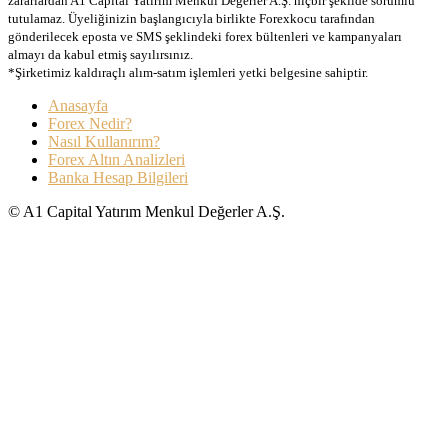
zararlardan A1 Capital Yatırım Menkul Değerler A.Ş. hiçbir şekilde sorumlu
tutulamaz. Üyeliğinizin başlangıcıyla birlikte Forexkocu tarafından
gönderilecek eposta ve SMS şeklindeki forex bültenleri ve kampanyaları
almayı da kabul etmiş sayılırsınız.
*Şirketimiz kaldıraçlı alım-satım işlemleri yetki belgesine sahiptir.
Anasayfa
Forex Nedir?
Nasıl Kullanırım?
Forex Altın Analizleri
Banka Hesap Bilgileri
© A1 Capital Yatırım Menkul Değerler A.Ş.