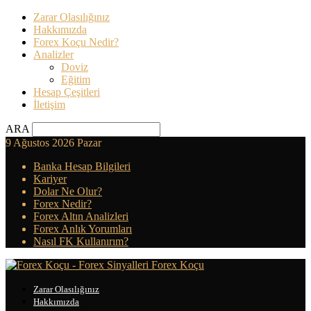
Zarar Olasılığınız
Hakkımızda
Forex Koçu Nedir?
Analizler
Doviz
Eğitim
Hesap Çeşitleri
İletişim
ARA
9 Ağustos 2026 Pazar
Banka Hesap Bilgileri
Kariyer
Dolar Ne Olur?
Forex Nedir?
Forex Altın Analizleri
Forex Anlık Yorumları
Nasıl FK Kullanırım?
Forex Koçu
Zarar Olasılığınız
Hakkımızda