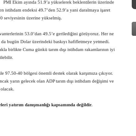
PMI Ekim ayında 51.9’a yükselerek beklentilerin üzerinde
rken istihdam endeksi 49.7’den 52.9’a yani daralmaya işaret
0 seviyesinin üzerine yükselmiş.
nvanterlerinin 53.0’dan 49.5’e gerilediğini görüyoruz. Her ne
sa da bugün Dolar üzerindeki baskıyı hafifletmeye yetmedi.
la birlikte Cuma günkü tarım dışı istihdam rakamlarının iyi
lebilir.
le 97.50-40 bölgesi önemli destek olarak karşımıza çıkıyor.
 ancak yarın gelecek olan ADP tarım dışı istihdam değişimi ve
 olacak.
eleri yatırım danışmanlığı kapsamında değildir.