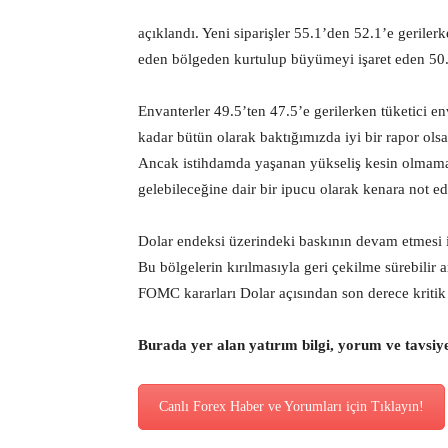
açıklandı. Yeni siparişler 55.1’den 52.1’e gerile
eden bölgeden kurtulup büyümeyi işaret eden 50.
Envanterler 49.5’ten 47.5’e gerilerken tüketici e
kadar bütün olarak baktığımızda iyi bir rapor ol
Ancak istihdamda yaşanan yükseliş kesin olmamak
gelebileceğine dair bir ipucu olarak kenara not edi
Dolar endeksi üzerindeki baskının devam etmesi i
Bu bölgelerin kırılmasıyla geri çekilme sürebilir
FOMC kararları Dolar açısından son derece kritik
Burada yer alan yatırım bilgi, yorum ve tavsiy
Canlı Forex Haber ve Yorumları için Tıklayın!