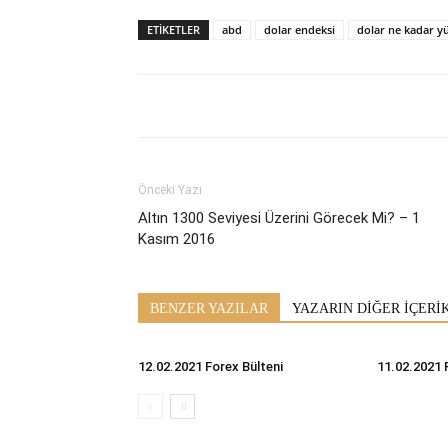
ETİKETLER
abd
dolar endeksi
dolar ne kadar yü
Önceki Yazı
Altın 1300 Seviyesi Üzerini Görecek Mi? – 1
Kasım 2016
BENZER YAZILAR
YAZARIN DİĞER İÇERİ
12.02.2021 Forex Bülteni
11.02.2021 