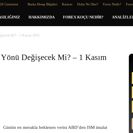
026 Cumartesi
Banka Hesap Bilgileri
Kariyer
Dolar Ne Olur?
Forex Nedir?
Forex
SILIĞINIZ
HAKKIMIZDA
FOREX KOÇU NEDIR?
ANALIZLE
ğişecek Mi? – 1 Kasım 2016
n Yönü Değişecek Mi? – 1 Kasım
Günün en merakla beklenen verisi ABD’den ISM imalat