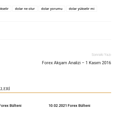
kselir
dolar ne olur
dolar yorumu
dolar yükselir mi
Sonraki Yazı
Forex Akşam Analizi – 1 Kasım 2016
KLERİ
Forex Bülteni
10.02.2021 Forex Bülteni