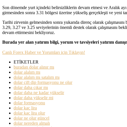
Son dönemde yurt içindeki belirsizliklerin devam etmesi ve Aralık ay
girmesinden sonra 3.31 bölgesi üzerine yükseliş gerçekleşti ve yeni tar
Tarihi zirvenin gelmesinden sonra yukarıda direnç olarak çalışmasını b
3.29, 3.27 ve 3.25 seviyelerinin önemli destek olarak çalışmasını b
devam ettirmesini bekliyoruz.
Burada yer alan yatırım bilgi, yorum ve tavsiyeleri yatırım danı
Canlı Forex Haber ve Yorumları için Tıklayın!
ETİKETLER
buradan dolar alınır mı
dolar alalım mı
dolar alalım mı satalım mı
dolar çift dip formasyonu ne olur
dolar daha çıkar mı
dolar daha ne kadar yükselir
dolar daha yükselir mi
dolar formasyonu
dolar kaç lira
dolar kaç lira olur
dolar ne olur güncel
dolar nereden almalı