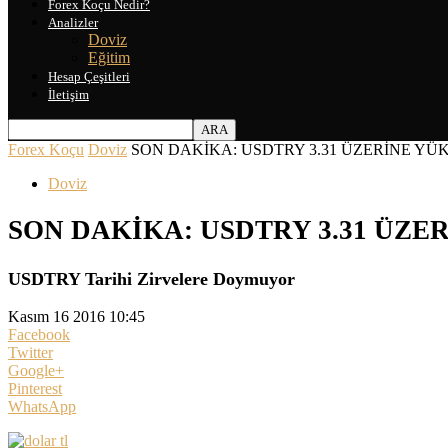
Forex Koçu Nedir?
Analizler
Doviz
Eğitim
Hesap Çeşitleri
İletişim
Forex Koçu
Doviz
SON DAKİKA: USDTRY 3.31 ÜZERİNE YÜKSE
Doviz
SON DAKİKA: USDTRY 3.31 ÜZERİ
USDTRY Tarihi Zirvelere Doymuyor
Kasım 16 2016 10:45
Facebook
Twitter
Google+
Pinterest
WhatsApp