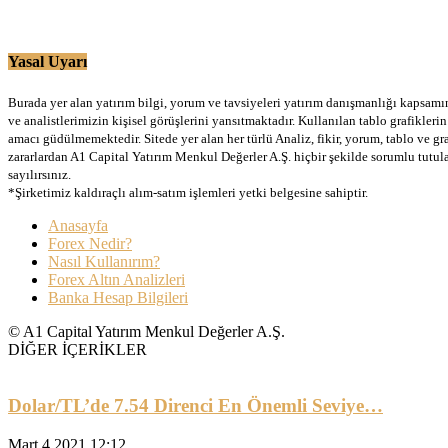
Yasal Uyarı
Burada yer alan yatırım bilgi, yorum ve tavsiyeleri yatırım danışmanlığı kapsamınd
ve analistlerimizin kişisel görüşlerini yansıtmaktadır. Kullanılan tablo grafikler
amacı güdülmemektedir. Sitede yer alan her türlü Analiz, fikir, yorum, tablo ve gr
zararlardan A1 Capital Yatırım Menkul Değerler A.Ş. hiçbir şekilde sorumlu tutu
sayılırsınız.
*Şirketimiz kaldıraçlı alım-satım işlemleri yetki belgesine sahiptir.
Anasayfa
Forex Nedir?
Nasıl Kullanırım?
Forex Altın Analizleri
Banka Hesap Bilgileri
© A1 Capital Yatırım Menkul Değerler A.Ş.
DİĞER İÇERİKLER
Dolar/TL’de 7.54 Direnci En Önemli Seviye…
Mart 4 2021 12:12