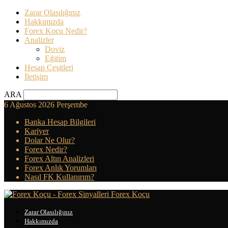
Zarar Olasılığınız
Hakkımızda
Forex Koçu Nedir?
Analizler
Doviz
Eğitim
Hesap Çeşitleri
İletişim
ARA
6 Ağustos 2026 Perşembe
Banka Hesap Bilgileri
Kariyer
Dolar Ne Olur?
Forex Nedir?
Forex Altın Analizleri
Forex Anlık Yorumları
Nasıl FK Kullanırım?
Forex Koçu
Zarar Olasılığınız
Hakkımızda