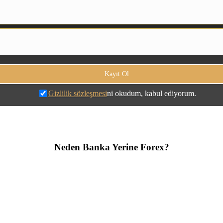
Gizlilik sözleşmesi
ni okudum, kabul ediyorum.
Neden Banka Yerine Forex?