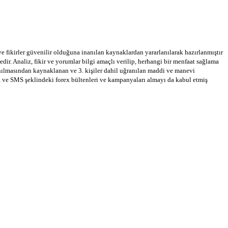
 ve fikirler güvenilir olduğuna inanılan kaynaklardan yararlanılarak hazırlanmıştır
dir. Analiz, fikir ve yorumlar bilgi amaçlı verilip, herhangi bir menfaat sağlama
llanılmasından kaynaklanan ve 3. kişiler dahil uğranılan maddi ve manevi
a ve SMS şeklindeki forex bültenleri ve kampanyaları almayı da kabul etmiş