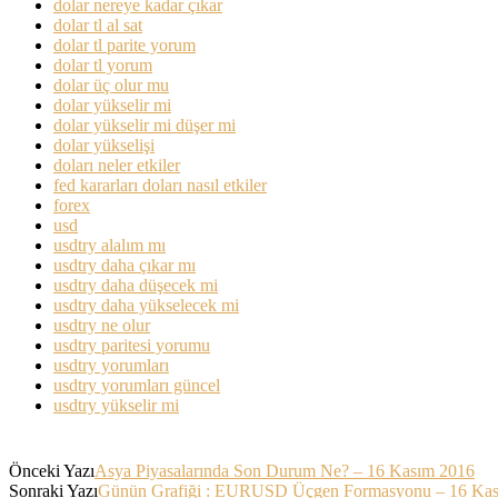
dolar nereye kadar çıkar
dolar tl al sat
dolar tl parite yorum
dolar tl yorum
dolar üç olur mu
dolar yükselir mi
dolar yükselir mi düşer mi
dolar yükselişi
doları neler etkiler
fed kararları doları nasıl etkiler
forex
usd
usdtry alalım mı
usdtry daha çıkar mı
usdtry daha düşecek mi
usdtry daha yükselecek mi
usdtry ne olur
usdtry paritesi yorumu
usdtry yorumları
usdtry yorumları güncel
usdtry yükselir mi
Önceki Yazı
Asya Piyasalarında Son Durum Ne? – 16 Kasım 2016
Sonraki Yazı
Günün Grafiği : EURUSD Üçgen Formasyonu – 16 Ka