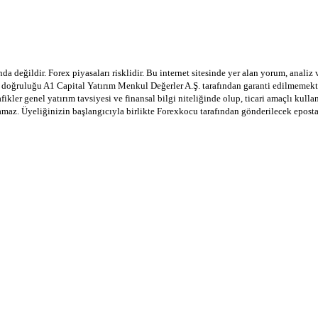
a değildir. Forex piyasaları risklidir. Bu internet sitesinde yer alan yorum, analiz
in doğruluğu A1 Capital Yatırım Menkul Değerler A.Ş. tarafından garanti edilmemekte
afikler genel yatırım tavsiyesi ve finansal bilgi niteliğinde olup, ticari amaçlı ku
lamaz. Üyeliğinizin başlangıcıyla birlikte Forexkocu tarafından gönderilecek epost