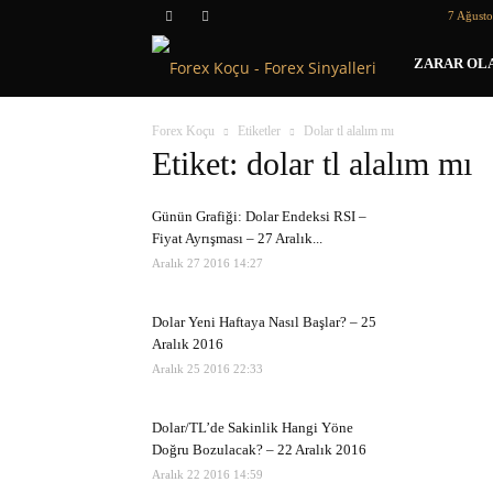
7 Ağust
Forex
ZARAR OLA
Koçu
Forex Koçu
Etiketler
Dolar tl alalım mı
Etiket: dolar tl alalım mı
Günün Grafiği: Dolar Endeksi RSI –
Fiyat Ayrışması – 27 Aralık...
Aralık 27 2016 14:27
Dolar Yeni Haftaya Nasıl Başlar? – 25
Aralık 2016
Aralık 25 2016 22:33
Dolar/TL’de Sakinlik Hangi Yöne
Doğru Bozulacak? – 22 Aralık 2016
Aralık 22 2016 14:59