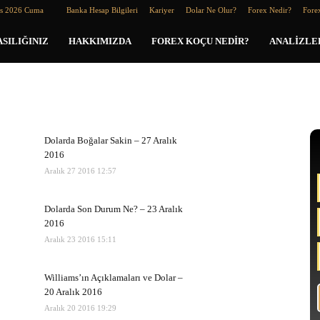
os 2026 Cuma
Banka Hesap Bilgileri
Kariyer
Dolar Ne Olur?
Forex Nedir?
Forex
SILIĞINIZ
HAKKIMIZDA
FOREX KOÇU NEDIR?
ANALIZLE
Dolarda Boğalar Sakin – 27 Aralık
2016
Aralık 27 2016 12:57
Dolarda Son Durum Ne? – 23 Aralık
2016
Aralık 23 2016 15:11
Williams’ın Açıklamaları ve Dolar –
20 Aralık 2016
Aralık 20 2016 19:29