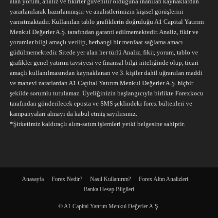
alan yorum, analiz ve fikirler güvenilir olduğuna inanılan kaynaklardan
yararlanılarak hazırlanmıştır ve analistlerimizin kişisel görüşlerini
yansıtmaktadır. Kullanılan tablo grafiklerin doğruluğu A1 Capital Yatırım
Menkul Değerler A.Ş. tarafından garanti edilmemektedir. Analiz, fikir ve
yorumlar bilgi amaçlı verilip, herhangi bir menfaat sağlama amacı
güdülmemektedir. Sitede yer alan her türlü Analiz, fikir, yorum, tablo ve
grafikler genel yatırım tavsiyesi ve finansal bilgi niteliğinde olup, ticari
amaçlı kullanılmasından kaynaklanan ve 3. kişiler dahil uğranılan maddi
ve manevi zararlardan A1 Capital Yatırım Menkul Değerler A.Ş. hiçbir
şekilde sorumlu tutulamaz. Üyeliğinizin başlangıcıyla birlikte Forexkocu
tarafından gönderilecek eposta ve SMS şeklindeki forex bültenleri ve
kampanyaları almayı da kabul etmiş sayılırsınız.
*Şirketimiz kaldıraçlı alım-satım işlemleri yetki belgesine sahiptir.
Anasayfa
Forex Nedir?
Nasıl Kullanırım?
Forex Altın Analizleri
Banka Hesap Bilgileri
© A1 Capital Yatırım Menkul Değerler A.Ş.