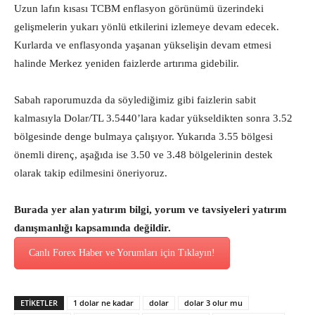
Uzun lafın kısası TCBM enflasyon görünümü üzerindeki
gelişmelerin yukarı yönlü etkilerini izlemeye devam edecek.
Kurlarda ve enflasyonda yaşanan yükselişin devam etmesi
halinde Merkez yeniden faizlerde artırıma gidebilir.
Sabah raporumuzda da söylediğimiz gibi faizlerin sabit
kalmasıyla Dolar/TL 3.5440’lara kadar yükseldikten sonra 3.52
bölgesinde denge bulmaya çalışıyor. Yukarıda 3.55 bölgesi
önemli direnç, aşağıda ise 3.50 ve 3.48 bölgelerinin destek
olarak takip edilmesini öneriyoruz.
Burada yer alan yatırım bilgi, yorum ve tavsiyeleri yatırım
danışmanlığı kapsamında değildir.
Canlı Forex Haber ve Yorumları için Tıklayın!
ETİKETLER
1 dolar ne kadar
dolar
dolar 3 olur mu