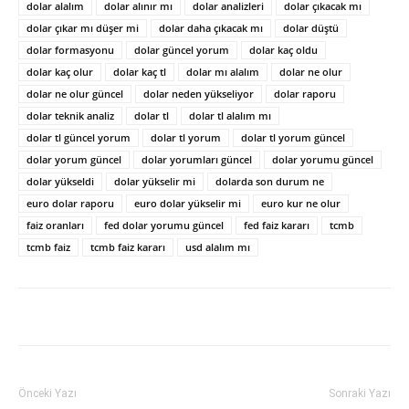
dolar alalım
dolar alınır mı
dolar analizleri
dolar çıkacak mı
dolar çıkar mı düşer mi
dolar daha çıkacak mı
dolar düştü
dolar formasyonu
dolar güncel yorum
dolar kaç oldu
dolar kaç olur
dolar kaç tl
dolar mı alalım
dolar ne olur
dolar ne olur güncel
dolar neden yükseliyor
dolar raporu
dolar teknik analiz
dolar tl
dolar tl alalım mı
dolar tl güncel yorum
dolar tl yorum
dolar tl yorum güncel
dolar yorum güncel
dolar yorumları güncel
dolar yorumu güncel
dolar yükseldi
dolar yükselir mi
dolarda son durum ne
euro dolar raporu
euro dolar yükselir mi
euro kur ne olur
faiz oranları
fed dolar yorumu güncel
fed faiz kararı
tcmb
tcmb faiz
tcmb faiz kararı
usd alalım mı
Önceki Yazı
Sonraki Yazı