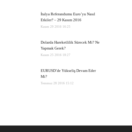
İtalya Referandumu Euro’yu Nasıl
Etkiler? – 29 Kasım 2016
Kasım 29 2016 16:25
Dolarda Hareketlilik Sürecek Mi? Ne
Yapmak Gerek?
Kasım 25 2016 18:27
EURUSD’de Yükseliş Devam Eder
Mi?
Temmuz 28 2016 15:12