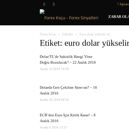
7 Ağust
Forex
ZARAR OLA
Koçu
Forex Koçu
Etiketler
Euro dolar yükselir mi
Etiket: euro dolar yükseli
Dolar/TL’de Sakinlik Hangi Yöne
Doğru Bozulacak? – 22 Aralık 2016
Aralık 22 2016 14:59
Dolarda Geri Çekilme Sürer mi? – 16
Aralık 2016
Aralık 16 2016 09:54
ECB’den Euro İçin Kritik Karar! – 8
Aralık 2016
Aralık 8 2016 15:17