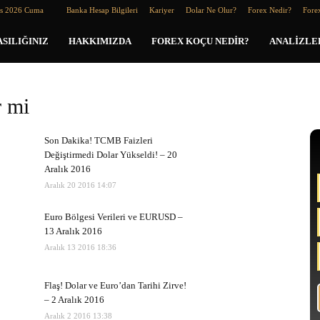
os 2026 Cuma
Banka Hesap Bilgileri
Kariyer
Dolar Ne Olur?
Forex Nedir?
Forex
SILIĞINIZ
HAKKIMIZDA
FOREX KOÇU NEDIR?
ANALIZLE
r mi
Son Dakika! TCMB Faizleri
Değiştirmedi Dolar Yükseldi! – 20
Aralık 2016
Aralık 20 2016 14:07
Euro Bölgesi Verileri ve EURUSD –
13 Aralık 2016
Aralık 13 2016 18:36
Flaş! Dolar ve Euro’dan Tarihi Zirve!
– 2 Aralık 2016
Aralık 2 2016 13:38