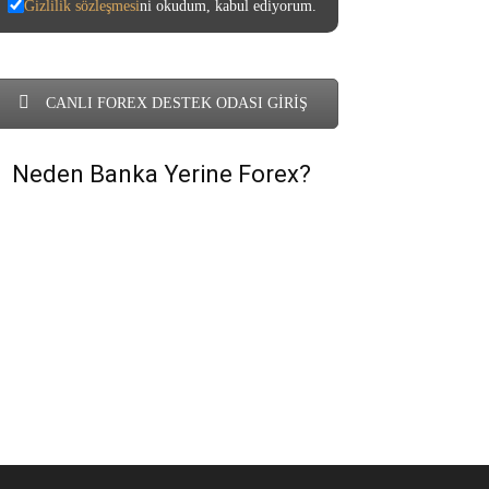
Gizlilik sözleşmesi
ni okudum, kabul ediyorum.
CANLI FOREX DESTEK ODASI GİRİŞ
Neden Banka Yerine Forex?