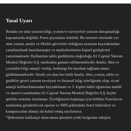
Yasal Uyarı
Burada yer alan yatırım bilgi, yorum ve tavsiyeleri yatırım danışmanlığı
kapsamında değildir. Forex piyasaları risklidir. Bu internet sitesinde yer
alan yorum, analiz ve fikirler güvenilir olduğuna inanılan kaynaklardan
yararlanılarak hazırlanmıştır ve analistlerimizin kişisel görüşlerini
yansıtmaktadır. Kullanılan tablo grafiklerin doğruluğu A1 Capital Yatırım
Menkul Değerler A.Ş. tarafından garanti edilmemektedir. Analiz, fikir ve
yorumlar bilgi amaçlı verilip, herhangi bir menfaat sağlama amacı
güdülmemektedir. Sitede yer alan her türlü Analiz, fikir, yorum, tablo ve
grafikler genel yatırım tavsiyesi ve finansal bilgi niteliğinde olup, ticari
amaçlı kullanılmasından kaynaklanan ve 3. kişiler dahil uğranılan maddi
ve manevi zararlardan A1 Capital Yatırım Menkul Değerler A.Ş. hiçbir
şekilde sorumlu tutulamaz. Üyeliğinizin başlangıcıyla birlikte Forexkocu
tarafından gönderilecek eposta ve SMS şeklindeki forex bültenleri ve
kampanyaları almayı da kabul etmiş sayılırsınız.
*Şirketimiz kaldıraçlı alım-satım işlemleri yetki belgesine sahiptir.