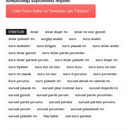
danışmanlığı kapsamında değildir.
Canlı Forex Haber ve Yorumları için Tıklayın!
ETİKETLER
dolar
dolar düşer mi
dolar ne olur güncel
dolar yükselir mi
eurgbp analizi
euro
euro analizi
euro analizleri
euro bölgesi
euro çıkacak mı
euro dolar analiz
euro dolar güncel
euro dolar parite yorumları
euro dolar paritesi yorum
euro dolar yükselir mi
euro düşer mi
euro fiyatları
euro kur ne olur
euro kuru
euro kuru ne olur
euro ne olacak
euro ne olur
euro tl yorumu
euro yorumları
Euro yorumu
euro yükselir mi
eurusd almalı mı satmalı mı
eurusd çıkacak mı
eurusd çıkar mıdolar euro
eurusd düşecek mi
eurusd güncel
eurusd parite yorum
eurusd parite yorumları
eurusd parite yorumu
eurusd paritesi
eurusd paritesi yorumu
eurusd yorum
eurusd yorumları
eurusd yükselecek mi
eurusd yükselir mi
flaş haber
usd euro paritesi