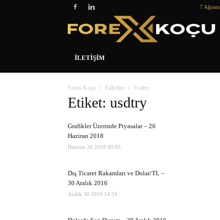
7 Ağust
İLETIŞIM
Forex Koçu
Etiketler
Usdtry
Etiket: usdtry
Grafikler Üzerinde Piyasalar – 26
Haziran 2018
Haziran 26 2018 09:05
Dış Ticaret Rakamları ve Dolar/TL –
30 Aralık 2016
Aralık 30 2016 14:34