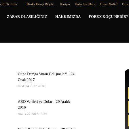
os 2026 Cuma
Banka Hesap Bilgileri
Kariyer
Dolar Ne Olur?
Forex Nedir?
Forex
Forex
ZARAR OLASILIĞINIZ
HAKKIMIZDA
FOREX KOÇU NEDIR?
Koçu
Güne Damga Vuran Gelişmeler! – 24
Ocak 2017
Ocak 24 2017 20:08
ABD Verileri ve Dolar – 29 Aralık
2016
Aralık 29 2016 19:24