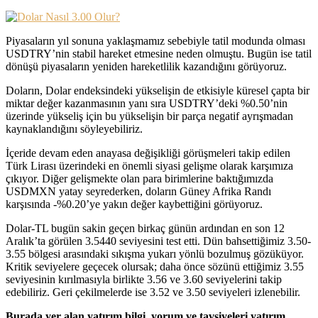
Piyasaların yıl sonuna yaklaşmamız sebebiyle tatil modunda olması
USDTRY’nin stabil hareket etmesine neden olmuştu. Bugün ise tatil
dönüşü piyasaların yeniden hareketlilik kazandığını görüyoruz.
Doların, Dolar endeksindeki yükselişin de etkisiyle küresel çapta bir
miktar değer kazanmasının yanı sıra USDTRY’deki %0.50’nin
üzerinde yükseliş için bu yükselişin bir parça negatif ayrışmadan
kaynaklandığını söyleyebiliriz.
İçeride devam eden anayasa değişikliği görüşmeleri takip edilen
Türk Lirası üzerindeki en önemli siyasi gelişme olarak karşımıza
çıkıyor. Diğer gelişmekte olan para birimlerine baktığımızda
USDMXN yatay seyrederken, doların Güney Afrika Randı
karşısında -%0.20’ye yakın değer kaybettiğini görüyoruz.
Dolar-TL bugün sakin geçen birkaç günün ardından en son 12
Aralık’ta görülen 3.5440 seviyesini test etti. Dün bahsettiğimiz 3.50-
3.55 bölgesi arasındaki sıkışma yukarı yönlü bozulmuş gözüküyor.
Kritik seviyelere geçecek olursak; daha önce sözünü ettiğimiz 3.55
seviyesinin kırılmasıyla birlikte 3.56 ve 3.60 seviyelerini takip
edebiliriz. Geri çekilmelerde ise 3.52 ve 3.50 seviyeleri izlenebilir.
Burada yer alan yatırım bilgi, yorum ve tavsiyeleri yatırım