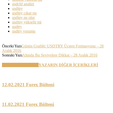
usdchf analizi
usdjpy
usdjpy çıkar mı
usdjpy ne olur
usdjpy yükselir mi
usdtry
usdtry yorumu
Önceki Yazı
Günün Grafiği: USDTRY Üçgen Formasyonu – 28
Aralık 2016
Sonraki Yazı
Altında Bu Seviyelere Dikkat – 28 Aralık 2016
BENZER YAZILAR
YAZARIN DİĞER İÇERİKLERİ
12.02.2021 Forex Bülteni
11.02.2021 Forex Bülteni