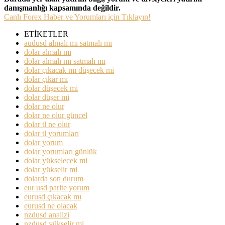
danışmanlığı kapsamında değildir.
Canlı Forex Haber ve Yorumları için Tıklayın!
ETİKETLER
audusd almalı mı satmalı mı
dolar almalı mı
dolar almalı mı satmalı mı
dolar çıkacak mı düşecek mi
dolar çıkar mı
dolar düşecek mi
dolar düşer mi
dolar ne olur
dolar ne olur güncel
dolar tl ne olur
dolar tl yorumları
dolar yorum
dolar yorumları günlük
dolar yükselecek mi
dolar yükselir mi
dolarda son durum
eur usd parite yorum
eurusd çıkacak mı
eurusd ne olacak
nzdusd analizi
nzdusd yükselir mi