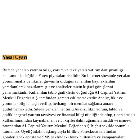
Yasal Uyarı
Burada yer alan yatırım bilgi, yorum ve tavsiyeleri yatırım danışmanlığı
kapsamında değildir. Forex piyasaları risklidir. Bu internet sitesinde yer alan
yorum, analiz ve fikirler güvenilir olduğuna inanılan kaynaklardan
yararlanılarak hazırlanmıştır ve analistlerimizin kişisel görüşlerini
yansıtmaktadır. Kullanılan tablo grafiklerin doğruluğu A1 Capital Yatırım
Menkul Değerler A.Ş. tarafından garanti edilmemektedir. Analiz, fikir ve
yorumlar bilgi amaçlı verilip, herhangi bir menfaat sağlama amacı
güdülmemektedir. Sitede yer alan her türlü Analiz, fikir, yorum, tablo ve
grafikler genel yatırım tavsiyesi ve finansal bilgi niteliğinde olup, ticari amaçlı
kullanılmasından kaynaklanan ve 3. kişiler dahil uğranılan maddi ve manevi
zararlardan A1 Capital Yatırım Menkul Değerler A.Ş. hiçbir şekilde sorumlu
tutulamaz. Üyeliğinizin başlangıcıyla birlikte Forexkocu tarafından
gönderilecek eposta ve SMS şeklindeki forex bültenleri ve kampanyaları