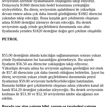
seviyesinin üzerinde fiyatlamaların oluştuğunu takip ediyoruz.
Dolayısıyla $1860 direncinin hedef konumuna yerleştiğini
söyleyebiliriz. Bu direnç seviyesinin aşılabilmesi ile yükselişin
devam etmesi adına çok daha önemli gördüğümüz $1882 direncini
yakından takip edeceğiz. Buna karşılık geri çekilmenin oluşması
adına $1840 desteğini izlemeye devam edeceğiz. Bu destek
seviyesinin aşağı yönde geçilebilmesi durumunda ons altın
fiyatlarında yeniden $1820 desteğine doğru geri çekilme oluşabilir.
PETROL
$55.00 desteğinin altında kalıcılığın sağlanamaması sonrası yukarı
yönde fiyatlamaların hız kazandığını görmekteyiz. Bu sayede
fiyatların $56.50 ara direncine yaklaştığını takip ediyoruz.
Yükselişin devamı adına bu seviyenin aşılması gerektiğini not etsek
de $57.40 direncinin çok daha önemli olduğunu belirtelim. Şayet bu
direnç seviyenin yukarı yönde geçilebilmesi durumunda petrol
fiyatlarının $59.00 seviyesini hedefleyebileceğini hatırlatalım.
Bununla birlikte geri çekilmelerin oluşması adına yükselen kanal alt
bandı $54.20 desteğini yakından izleyeceğiz. Bu destek seviyesinin
kırılması ile $53.30 ve $52.30 seviyelerini takibe alacağımızı not
edelim.
Burada yer alan yatırım bilgi, yorum ve tavsiyeleri yatırım