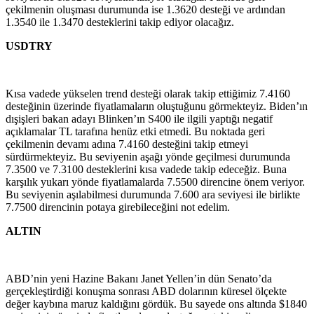
çekilmenin oluşması durumunda ise 1.3620 desteği ve ardından
1.3540 ile 1.3470 desteklerini takip ediyor olacağız.
USDTRY
Kısa vadede yükselen trend desteği olarak takip ettiğimiz 7.4160
desteğinin üzerinde fiyatlamaların oluştuğunu görmekteyiz. Biden’ın
dışişleri bakan adayı Blinken’ın S400 ile ilgili yaptığı negatif
açıklamalar TL tarafına henüz etki etmedi. Bu noktada geri
çekilmenin devamı adına 7.4160 desteğini takip etmeyi
sürdürmekteyiz. Bu seviyenin aşağı yönde geçilmesi durumunda
7.3500 ve 7.3100 desteklerini kısa vadede takip edeceğiz. Buna
karşılık yukarı yönde fiyatlamalarda 7.5500 direncine önem veriyor.
Bu seviyenin aşılabilmesi durumunda 7.600 ara seviyesi ile birlikte
7.7500 direncinin potaya girebileceğini not edelim.
ALTIN
ABD’nin yeni Hazine Bakanı Janet Yellen’in dün Senato’da
gerçekleştirdiği konuşma sonrası ABD dolarının küresel ölçekte
değer kaybına maruz kaldığını gördük. Bu sayede ons altında $1840