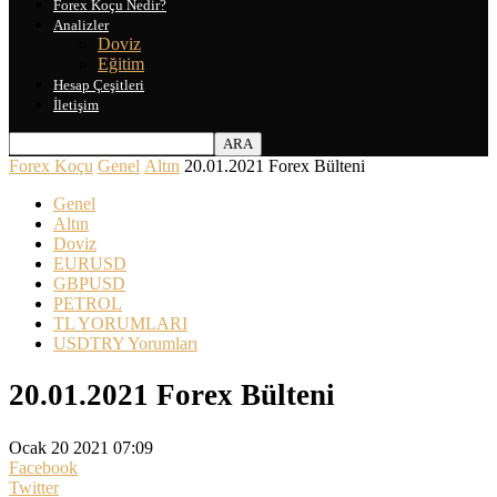
Forex Koçu Nedir?
Analizler
Doviz
Eğitim
Hesap Çeşitleri
İletişim
Forex Koçu
Genel
Altın
20.01.2021 Forex Bülteni
Genel
Altın
Doviz
EURUSD
GBPUSD
PETROL
TL YORUMLARI
USDTRY Yorumları
20.01.2021 Forex Bülteni
Ocak 20 2021 07:09
Facebook
Twitter