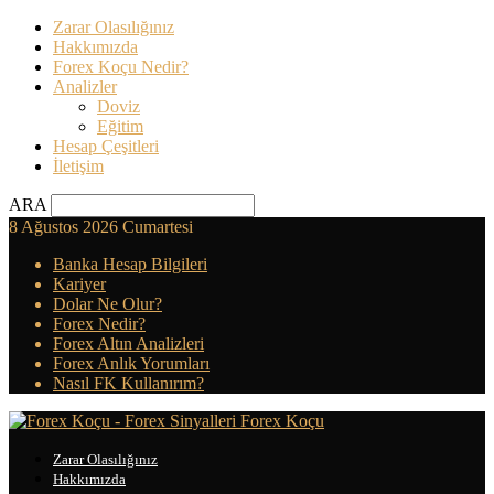
Zarar Olasılığınız
Hakkımızda
Forex Koçu Nedir?
Analizler
Doviz
Eğitim
Hesap Çeşitleri
İletişim
ARA
8 Ağustos 2026 Cumartesi
Banka Hesap Bilgileri
Kariyer
Dolar Ne Olur?
Forex Nedir?
Forex Altın Analizleri
Forex Anlık Yorumları
Nasıl FK Kullanırım?
Forex Koçu
Zarar Olasılığınız
Hakkımızda