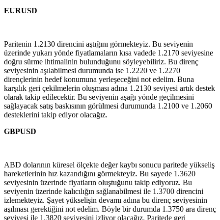
EURUSD
Paritenin 1.2130 direncini aştığını görmekteyiz. Bu seviyenin
üzerinde yukarı yönde fiyatlamaların kısa vadede 1.2170 seviyesine
doğru sürme ihtimalinin bulunduğunu söyleyebiliriz. Bu direnç
seviyesinin aşılabilmesi durumunda ise 1.2220 ve 1.2270
dirençlerinin hedef konumuna yerleşeceğini not edelim. Buna
karşılık geri çekilmelerin oluşması adına 1.2130 seviyesi artık destek
olarak takip edilecektir. Bu seviyenin aşağı yönde geçilmesini
sağlayacak satış baskısının görülmesi durumunda 1.2100 ve 1.2060
desteklerini takip ediyor olacağız.
GBPUSD
ABD dolarının küresel ölçekte değer kaybı sonucu paritede yükseliş
hareketlerinin hız kazandığını görmekteyiz. Bu sayede 1.3620
seviyesinin üzerinde fiyatların oluştuğunu takip ediyoruz. Bu
seviyenin üzerinde kalıcılığın sağlanabilmesi ile 1.3700 direncini
izlemekteyiz. Şayet yükselişin devamı adına bu direnç seviyesinin
aşılması gerektiğini not edelim. Böyle bir durumda 1.3750 ara direnç
seviyesi ile 1.3820 seviyesini izliyor olacağız. Paritede geri