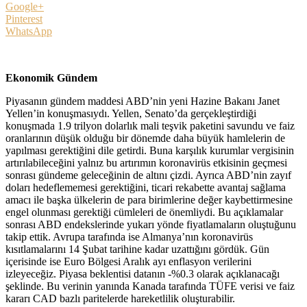
Google+
Pinterest
WhatsApp
Ekonomik Gündem
Piyasanın gündem maddesi ABD’nin yeni Hazine Bakanı Janet
Yellen’in konuşmasıydı. Yellen, Senato’da gerçekleştirdiği
konuşmada 1.9 trilyon dolarlık mali teşvik paketini savundu ve faiz
oranlarının düşük olduğu bir dönemde daha büyük hamlelerin de
yapılması gerektiğini dile getirdi. Buna karşılık kurumlar vergisinin
artırılabileceğini yalnız bu artırımın koronavirüs etkisinin geçmesi
sonrası gündeme geleceğinin de altını çizdi. Ayrıca ABD’nin zayıf
doları hedeflememesi gerektiğini, ticari rekabette avantaj sağlama
amacı ile başka ülkelerin de para birimlerine değer kaybettirmesine
engel olunması gerektiği cümleleri de önemliydi. Bu açıklamalar
sonrası ABD endekslerinde yukarı yönde fiyatlamaların oluştuğunu
takip ettik. Avrupa tarafında ise Almanya’nın koronavirüs
kısıtlamalarını 14 Şubat tarihine kadar uzattığını gördük. Gün
içerisinde ise Euro Bölgesi Aralık ayı enflasyon verilerini
izleyeceğiz. Piyasa beklentisi datanın -%0.3 olarak açıklanacağı
şeklinde. Bu verinin yanında Kanada tarafında TÜFE verisi ve faiz
kararı CAD bazlı paritelerde hareketlilik oluşturabilir.