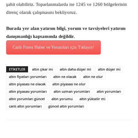
şahit olabiliriz. Toparlanmalarda ise 1245 ve 1260 bölgelerinin
direnç olarak çalışmasını bekliyoruz.
Burada yer alan yatırım bilgi, yorum ve tavsiyeleri yatırım
danışmanlığı kapsamında değildir.
Canlı Forex Haber ve Yorumları için Tıklayın!
ETİKETLER
altın çıkar mı
altın daha düşer mi
altın düşer mi
altın fiyatları yorumları
altın ne olacak
altın ne olur
altın piyasası ne olacak
altın piyasası ne olur
altın piyasası yorumları
altın uzman yorumları
altın yorumları
altın yorumları güncel
altın yorumu
altın yükselir mi
canlı altın yorumları
güncel altın yorumları