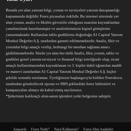
Burada yer alan yatırım bilgi, yorum ve tavsiyeleri yatırım danışmanlığı
kapsamında değildir. Forex piyasaları risklidir. Bu internet sitesinde yer
alan yorum, analiz ve fikirler güvenilir olduğuna inanılan kaynaklardan
yararlanılarak hazırlanmıştır ve analistlerimizin kişisel görüşlerini
yansıtmaktadır. Kullanılan tablo grafiklerin doğruluğu A1 Capital Yatırım
Menkul Değerler A.Ş. tarafından garanti edilmemektedir. Analiz, fikir ve
yorumlar bilgi amaçlı verilip, herhangi bir menfaat sağlama amacı
güdülmemektedir. Sitede yer alan her türlü Analiz, fikir, yorum, tablo ve
grafikler genel yatırım tavsiyesi ve finansal bilgi niteliğinde olup, ticari
amaçlı kullanılmasından kaynaklanan ve 3. kişiler dahil uğranılan maddi
ve manevi zararlardan A1 Capital Yatırım Menkul Değerler A.Ş. hiçbir
şekilde sorumlu tutulamaz. Üyeliğinizin başlangıcıyla birlikte Forexkocu
tarafından gönderilecek eposta ve SMS şeklindeki forex bültenleri ve
kampanyaları almayı da kabul etmiş sayılırsınız.
*Şirketimiz kaldıraçlı alım-satım işlemleri yetki belgesine sahiptir.
Anasayfa
Forex Nedir?
Nasıl Kullanırım?
Forex Altın Analizleri