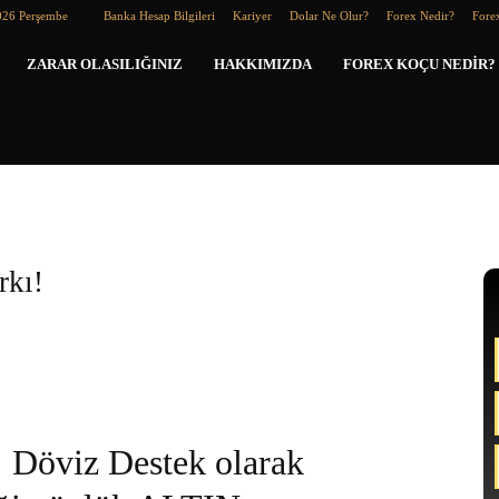
026 Perşembe
Banka Hesap Bilgileri
Kariyer
Dolar Ne Olur?
Forex Nedir?
Forex
Forex
ZARAR OLASILIĞINIZ
HAKKIMIZDA
FOREX KOÇU NEDIR?
Koçu
rkı!
Döviz Destek olarak