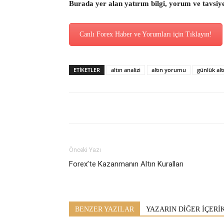
Burada yer alan yatırım bilgi, yorum ve tavsiy
Canlı Forex Haber ve Yorumları için Tıklayın!
ETİKETLER
altın analizi
altın yorumu
günlük al
Önceki Yazı
Forex’te Kazanmanın Altın Kuralları
BENZER YAZILAR
YAZARIN DİĞER İÇERİ