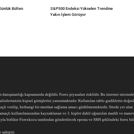
Günlük Bülten
S&P500 Endeksi Yükselen Trendine
Yakın İşlem Görüyor
m danışmanlığı kapsamında değildir. Forex piyasaları risklidir. Bu internet sitesind
alistlerimizin kişisel görüşlerini yansıtmaktadır. Kullanılan tablo grafiklerin doğ
açlı verilip, herhangi bir menfaat sağlama amacı güdülmemektedir. Sitede yer alan he
ari amaçlı kullanılmasından kaynaklanan ve 3. kişiler dahil uğranılan maddi ve mane
ıyla birlikte Forexkocu tarafından gönderilecek eposta ve SMS şeklindeki forex bü
 sahiptir.