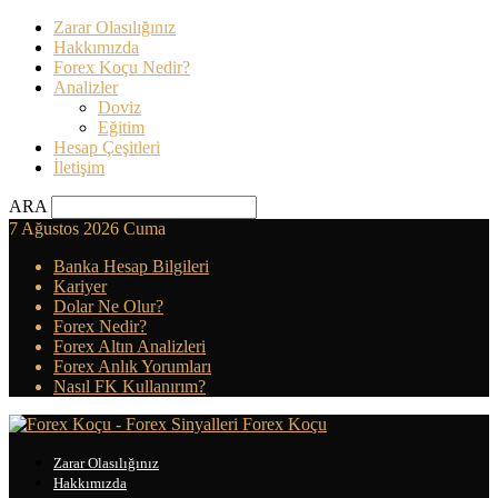
Zarar Olasılığınız
Hakkımızda
Forex Koçu Nedir?
Analizler
Doviz
Eğitim
Hesap Çeşitleri
İletişim
ARA
7 Ağustos 2026 Cuma
Banka Hesap Bilgileri
Kariyer
Dolar Ne Olur?
Forex Nedir?
Forex Altın Analizleri
Forex Anlık Yorumları
Nasıl FK Kullanırım?
Forex Koçu
Zarar Olasılığınız
Hakkımızda