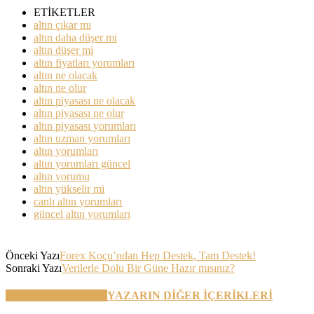
ETİKETLER
altın çıkar mı
altın daha düşer mi
altın düşer mi
altın fiyatları yorumları
altın ne olacak
altın ne olur
altın piyasası ne olacak
altın piyasası ne olur
altın piyasası yorumları
altın uzman yorumları
altın yorumları
altın yorumları güncel
altın yorumu
altın yükselir mi
canlı altın yorumları
güncel altın yorumları
Önceki Yazı
Forex Koçu’ndan Hep Destek, Tam Destek!
Sonraki Yazı
Verilerle Dolu Bir Güne Hazır mısınız?
BENZER YAZILAR
YAZARIN DİĞER İÇERİKLERİ