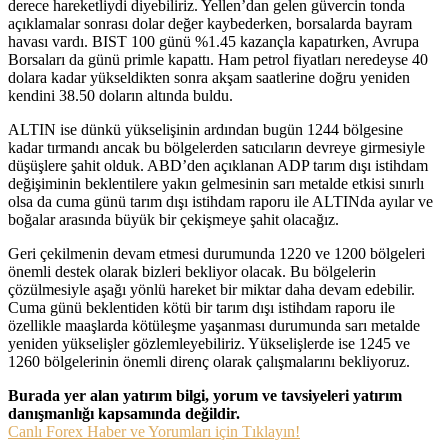
derece hareketliydi diyebiliriz. Yellen’dan gelen güvercin tonda
açıklamalar sonrası dolar değer kaybederken, borsalarda bayram
havası vardı. BIST 100 günü %1.45 kazançla kapatırken, Avrupa
Borsaları da günü primle kapattı. Ham petrol fiyatları neredeyse 40
dolara kadar yükseldikten sonra akşam saatlerine doğru yeniden
kendini 38.50 doların altında buldu.
ALTIN ise dünkü yükselişinin ardından bugün 1244 bölgesine
kadar tırmandı ancak bu bölgelerden satıcıların devreye girmesiyle
düşüşlere şahit olduk. ABD’den açıklanan ADP tarım dışı istihdam
değişiminin beklentilere yakın gelmesinin sarı metalde etkisi sınırlı
olsa da cuma günü tarım dışı istihdam raporu ile ALTINda ayılar ve
boğalar arasında büyük bir çekişmeye şahit olacağız.
Geri çekilmenin devam etmesi durumunda 1220 ve 1200 bölgeleri
önemli destek olarak bizleri bekliyor olacak. Bu bölgelerin
çözülmesiyle aşağı yönlü hareket bir miktar daha devam edebilir.
Cuma günü beklentiden kötü bir tarım dışı istihdam raporu ile
özellikle maaşlarda kötüleşme yaşanması durumunda sarı metalde
yeniden yükselişler gözlemleyebiliriz. Yükselişlerde ise 1245 ve
1260 bölgelerinin önemli direnç olarak çalışmalarını bekliyoruz.
Burada yer alan yatırım bilgi, yorum ve tavsiyeleri yatırım
danışmanlığı kapsamında değildir.
Canlı Forex Haber ve Yorumları için Tıklayın!