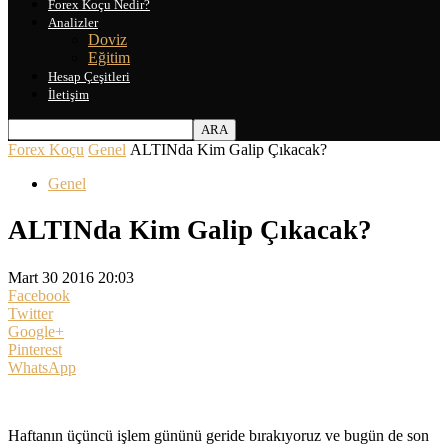
Forex Koçu Nedir?
Analizler
Doviz
Eğitim
Hesap Çeşitleri
İletişim
Forex Koçu
Genel
ALTINda Kim Galip Çıkacak?
Genel
ALTINda Kim Galip Çıkacak?
Mart 30 2016 20:03
Facebook
Twitter
Google+
Pinterest
WhatsApp
Haftanın üçüncü işlem gününü geride bırakıyoruz ve bugün de son