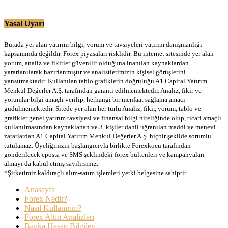
Yasal Uyarı
Burada yer alan yatırım bilgi, yorum ve tavsiyeleri yatırım danışmanlığı
kapsamında değildir. Forex piyasaları risklidir. Bu internet sitesinde yer alan
yorum, analiz ve fikirler güvenilir olduğuna inanılan kaynaklardan
yararlanılarak hazırlanmıştır ve analistlerimizin kişisel görüşlerini
yansıtmaktadır. Kullanılan tablo grafiklerin doğruluğu A1 Capital Yatırım
Menkul Değerler A.Ş. tarafından garanti edilmemektedir. Analiz, fikir ve
yorumlar bilgi amaçlı verilip, herhangi bir menfaat sağlama amacı
güdülmemektedir. Sitede yer alan her türlü Analiz, fikir, yorum, tablo ve
grafikler genel yatırım tavsiyesi ve finansal bilgi niteliğinde olup, ticari amaçlı
kullanılmasından kaynaklanan ve 3. kişiler dahil uğranılan maddi ve manevi
zararlardan A1 Capital Yatırım Menkul Değerler A.Ş. hiçbir şekilde sorumlu
tutulamaz. Üyeliğinizin başlangıcıyla birlikte Forexkocu tarafından
gönderilecek eposta ve SMS şeklindeki forex bültenleri ve kampanyaları
almayı da kabul etmiş sayılırsınız.
*Şirketimiz kaldıraçlı alım-satım işlemleri yetki belgesine sahiptir.
Anasayfa
Forex Nedir?
Nasıl Kullanırım?
Forex Altın Analizleri
Banka Hesap Bilgileri